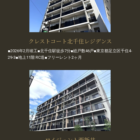
クレストコート北千住レジデンス
■2026年2月竣工■北千住駅徒歩7分■総戸数46戸■東京都足立区千住4-
29-3■地上11階 RC造■フリーレント2ヶ月
ロイジェント西新井