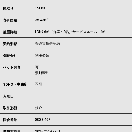
1SLDK
間取り
2
35.43m
専有面積
LDK9.6帖／洋室4.3帖／サービスルーム1.4帖
部屋詳細
普通賃貸借契約
契約形態
利用必須
保証会社
可
ペット飼育
敷1積増
不可
SOHO・事務所
---
入居日
媒介
取引形態
8038-402
問合番号
2026年7月29日
情報更新日