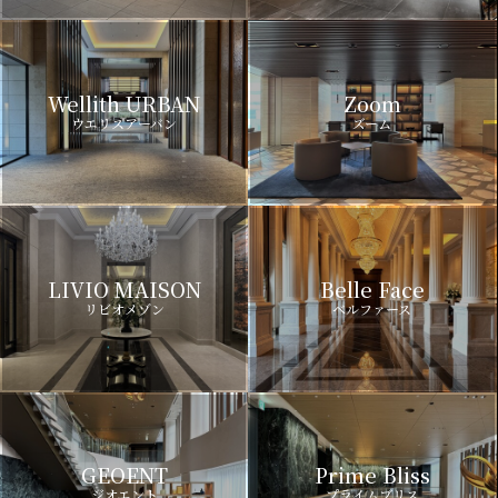
Wellith URBAN
Zoom
ウエリスアーバン
ズーム
LIVIO MAISON
Belle Face
リビオメゾン
ベルファース
GEOENT
Prime Bliss
ジオエント
プライムブリス