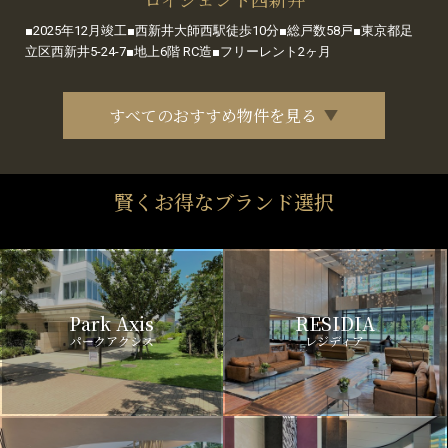
■2025年12月竣工■西新井大師西駅徒歩10分■総戸数58戸■東京都足
立区西新井5-24-7■地上6階 RC造■フリーレント2ヶ月
すべてのおすすめ物件を見る
賢くお得なブランド選択
Park Axis
RESIDIA
パークアクシス
レジディア