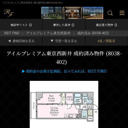
アイルプレミアム東京西新井 4階 成約済み物件 8038-402
5大
週間／閲覧
フリーレント
キャンペーン
ランキング
検索
0
0
0
検討中リスト
保存した条件
最近見た物件
REIT FIND
アイルプレミアム東京西新井
成約済み (8038-402)
建物詳細を見る
空室一覧を見る
6名／閲覧済
アイルプレミアム東京西新井 成約済み物件 (8038-
402)
▶ 契約金のお得さ圧倒的。比べてみれば、REIT FIND