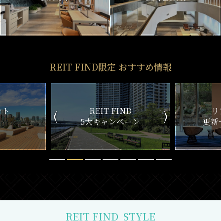
REIT FIND限定 おすすめ情報
ND
リアルタイム
新
ペーン
更新一覧チェック
REIT FIND
STYLE