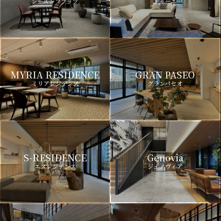
シーズンフラッツ
ドゥーエ
MYRIA RESIDENCE
GRAN PASEO
ミリアレジデンス
グランパセオ
S-RESIDENCE
Genovia
エスレジデンス
ジェノヴィア