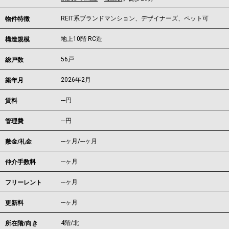
REIT系ブランドマンション、デザイナーズ、ペット可
物件特徴
地上10階 RC造
構造規模
56戸
総戸数
2026年2月
築年月
---
円
賃料
---円
管理費
---ヶ月
/
---ヶ月
敷金/礼金
---ヶ月
仲介手数料
---ヶ月
フリーレント
---ヶ月
更新料
4階/北
所在階/向き