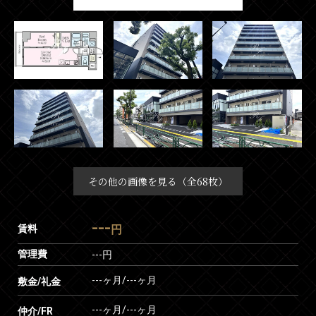
その他の画像を見る（全68枚）
---
賃料
円
管理費
---円
---ヶ月
/
---ヶ月
敷金/礼金
---ヶ月
/
---ヶ月
仲介/FR