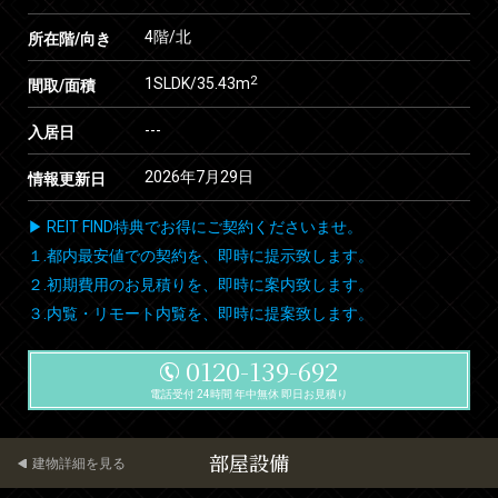
4階/北
所在階/向き
2
1SLDK/35.43m
間取/面積
---
入居日
2026年7月29日
情報更新日
▶ REIT FIND特典でお得にご契約くださいませ。
１.都内最安値での契約を、即時に提示致します。
２.初期費用のお見積りを、即時に案内致します。
３.内覧・リモート内覧を、即時に提案致します。
0120-139-692
電話受付 24時間 年中無休 即日お見積り
部屋設備
建物詳細を見る