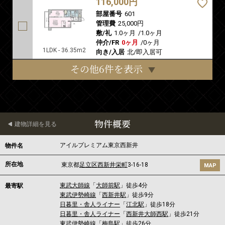
116,000円
部屋番号
601
管理費
25,000円
敷/礼
1.0ヶ月
/
1.0ヶ月
仲介/FR
0ヶ月
/
0ヶ月
1LDK - 36.35m2
向き/入居
北/即入居可
その他6件を表示
物件概要
建物詳細を見る
アイルプレミアム東京西新井
物件名
所在地
東京都
足立区
西新井栄町
3-16-18
MAP
東武大師線
「
大師前駅
」徒歩4分
最寄駅
東武伊勢崎線
「
西新井駅
」徒歩9分
日暮里・舎人ライナー
「
江北駅
」徒歩18分
日暮里・舎人ライナー
「
西新井大師西駅
」徒歩21分
東武伊勢崎線
「
梅島駅
」徒歩26分