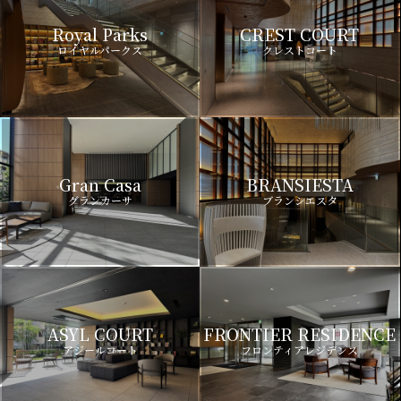
Royal Parks
CREST COURT
ロイヤルパークス
クレストコート
Gran Casa
BRANSIESTA
グランカーサ
ブランシエスタ
ASYL COURT
FRONTIER RESIDENCE
アジールコート
フロンティアレジデンス