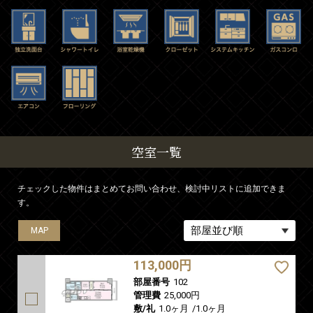
空室一覧
チェックした物件はまとめてお問い合わせ、検討中リストに追加できま
す。
MAP
MAP
MAP
MAP
MAP
113,000円
部屋番号
102
管理費
25,000円
敷/礼
1.0ヶ月
/
1.0ヶ月