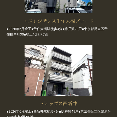
エスレジデンス千住大橋ブロード
■2026年6月竣工■千住大橋駅徒歩4分■総戸数20戸■東京都足立区千
住橋戸町30■地上10階 RC造
ディップス西新井
■2026年6月竣工■西新井駅徒歩4分■総戸数45戸■東京都足立区栗原1-
5-2■地上7階 RC造