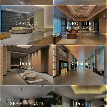
CASTALIA
ORCHID R
カスタリア
オーキッドレジデンス
Dimus
Brillia ist
ディームス
ブリリアイスト
SEASON FLATS
Due