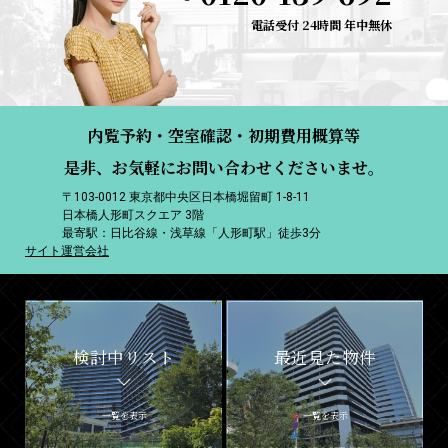
電話受付 24時間 年中無休
内覧予約・空室確認・初期費用概算等
是非、お気軽にお問い合わせくださいませ。
〒103-0012 東京都中央区日本橋堀留町 1-8-11
日本橋人形町スクエア 3階
最寄駅：日比谷線・浅草線「人形町駅」徒歩3分
サイト運営会社
検討中リスト
最近見た物件
一覧を表示
一覧を表示