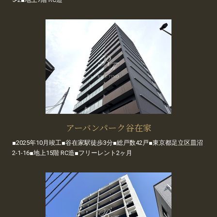
アーバンパーク谷在家
■2025年10月竣工■谷在家駅徒歩3分■総戸数42戸■東京都足立区皿沼
2-1-16■地上15階 RC造■フリーレント2ヶ月