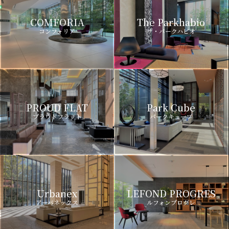
COMFORIA
The Parkhabio
コンフォリア
ザ・パークハビオ
PROUD FLAT
Park Cube
プラウドフラット
パークキューブ
Urbanex
LEFOND PROGRES
アーバネックス
ルフォンプログレ