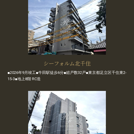
シーフォルム北千住
■2026年9月竣工■牛田駅徒歩6分■総戸数32戸■東京都足立区千住東2-
15-3■地上8階 RC造