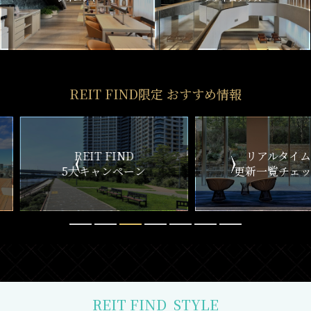
REIT FIND限定 おすすめ情報
ND
リアルタイム
新
ペーン
更新一覧チェック
REIT FIND
STYLE