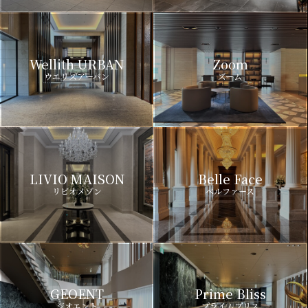
Wellith URBAN
Zoom
ウエリスアーバン
ズーム
LIVIO MAISON
Belle Face
リビオメゾン
ベルファース
GEOENT
Prime Bliss
ジオエント
プライムブリス