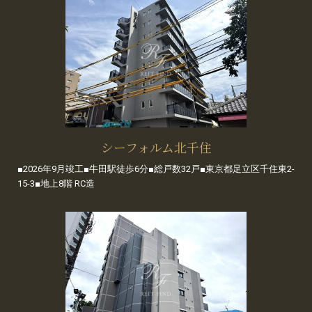
シーフォルム北千住
■2026年9月竣工■牛田駅徒歩6分■総戸数32戸■東京都足立区千住東2-
15-3■地上8階 RC造