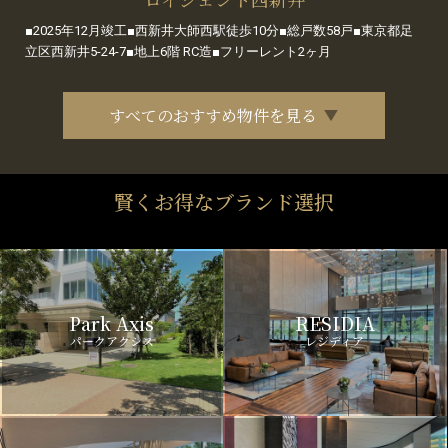
■2025年12月竣工■西新井大師西駅徒歩10分■総戸数58戸■東京都足
立区西新井5-24-7■地上6階 RC造■フリーレント2ヶ月
すべてのおすすめ物件を見る
賢くお得なブランド選択
Park Axis
RESIDIA
パークアクシス
レジディア