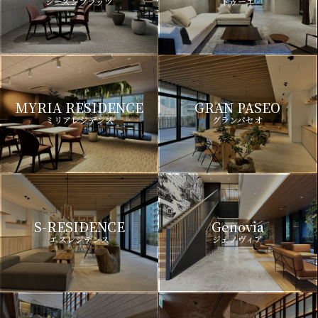
シーズンフラッツ
ドゥーエ
MYRIA RESIDENCE
GRAN PASEO
ミリアレジデンス
グランパセオ
S-RESIDENCE
Genovia
エスレジデンス
ジェノヴィア