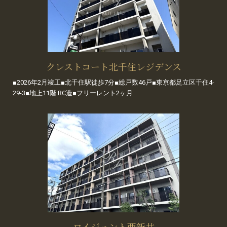
クレストコート北千住レジデンス
■2026年2月竣工■北千住駅徒歩7分■総戸数46戸■東京都足立区千住4-
29-3■地上11階 RC造■フリーレント2ヶ月
ロイジェント西新井