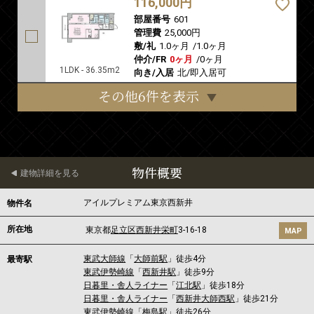
116,000円
部屋番号
601
管理費
25,000円
敷/礼
1.0ヶ月
/
1.0ヶ月
仲介/FR
0ヶ月
/
0ヶ月
1LDK - 36.35m2
向き/入居
北/即入居可
その他6件を表示
物件概要
建物詳細を見る
アイルプレミアム東京西新井
物件名
所在地
東京都
足立区
西新井栄町
3-16-18
MAP
東武大師線
「
大師前駅
」徒歩4分
最寄駅
東武伊勢崎線
「
西新井駅
」徒歩9分
日暮里・舎人ライナー
「
江北駅
」徒歩18分
日暮里・舎人ライナー
「
西新井大師西駅
」徒歩21分
東武伊勢崎線
「
梅島駅
」徒歩26分