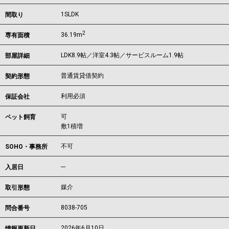
1SLDK
間取り
2
36.19m
専有面積
LDK8.9帖／洋室4.3帖／サービスルーム1.9帖
部屋詳細
普通賃貸借契約
契約形態
利用必須
保証会社
可
ペット飼育
敷1積増
不可
SOHO・事務所
---
入居日
媒介
取引形態
8038-705
問合番号
2026年6月10日
情報更新日