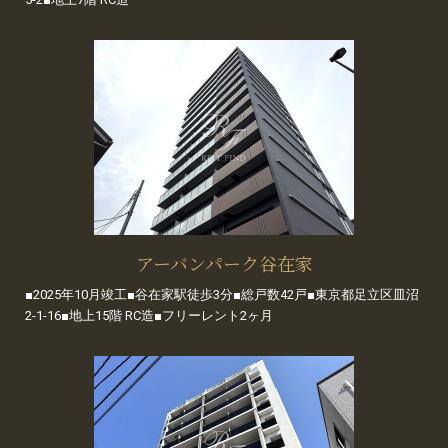
アーバンパーク谷在家
■2025年10月竣工■谷在家駅徒歩3分■総戸数42戸■東京都足立区皿沼
2-1-16■地上15階 RC造■フリーレント2ヶ月