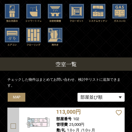
空室一覧
チェックした物件はまとめてお問い合わせ、検討中リストに追加できま
す。
MAP
MAP
MAP
MAP
MAP
113,000円
部屋番号
102
管理費
25,000円
敷/礼
1.0ヶ月
/
1.0ヶ月