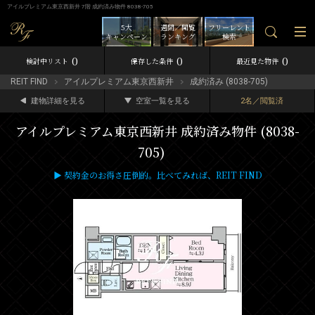
アイルプレミアム東京西新井 7階 成約済み物件 8038-705
5大
週間／閲覧
フリーレント
キャンペーン
ランキング
検索
0
0
0
検討中リスト
保存した条件
最近見た物件
REIT FIND
アイルプレミアム東京西新井
成約済み (8038-705)
建物詳細を見る
空室一覧を見る
2名／閲覧済
アイルプレミアム東京西新井 成約済み物件 (8038-
705)
▶ 契約金のお得さ圧倒的。比べてみれば、REIT FIND