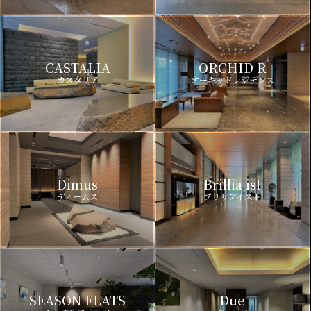
CASTALIA
ORCHID R
カスタリア
オーキッドレジデンス
Dimus
Brillia ist
ディームス
ブリリアイスト
SEASON FLATS
Due