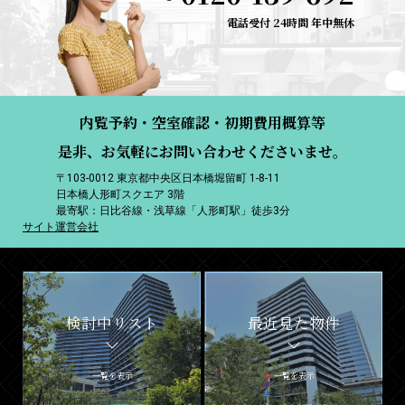
電話受付 24時間 年中無休
内覧予約・空室確認・初期費用概算等
是非、お気軽にお問い合わせくださいませ。
〒103-0012 東京都中央区日本橋堀留町 1-8-11
日本橋人形町スクエア 3階
最寄駅：日比谷線・浅草線「人形町駅」徒歩3分
サイト運営会社
検討中リスト
最近見た物件
一覧を表示
一覧を表示