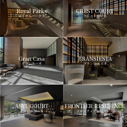
Royal Parks
CREST COURT
ロイヤルパークス
クレストコート
Gran Casa
BRANSIESTA
グランカーサ
ブランシエスタ
ASYL COURT
FRONTIER RESIDENCE
アジールコート
フロンティアレジデンス