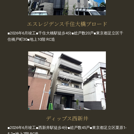
エスレジデンス千住大橋ブロード
■2026年6月竣工■千住大橋駅徒歩4分■総戸数20戸■東京都足立区千
住橋戸町30■地上10階 RC造
ディップス西新井
■2026年6月竣工■西新井駅徒歩4分■総戸数45戸■東京都足立区栗原1-
5-2■地上7階 RC造