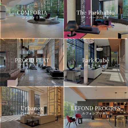
COMFORIA
The Parkhabio
コンフォリア
ザ・パークハビオ
PROUD FLAT
Park Cube
プラウドフラット
パークキューブ
Urbanex
LEFOND PROGRES
アーバネックス
ルフォンプログレ