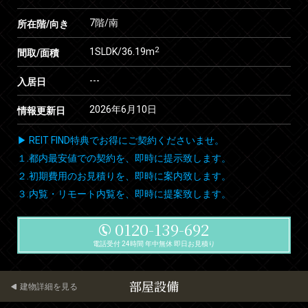
7階/南
所在階/向き
2
1SLDK/36.19m
間取/面積
---
入居日
2026年6月10日
情報更新日
▶ REIT FIND特典でお得にご契約くださいませ。
１.都内最安値での契約を、即時に提示致します。
２.初期費用のお見積りを、即時に案内致します。
３.内覧・リモート内覧を、即時に提案致します。
0120-139-692
電話受付 24時間 年中無休 即日お見積り
部屋設備
建物詳細を見る