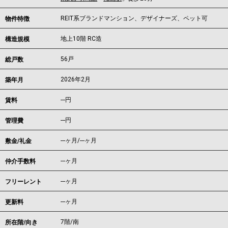
REIT系ブランドマンション、デザイナーズ、ペット可
物件特徴
地上10階 RC造
構造規模
56戸
総戸数
2026年2月
築年月
---
円
賃料
---円
管理費
---ヶ月
/
---ヶ月
敷金/礼金
---ヶ月
仲介手数料
---ヶ月
フリーレント
---ヶ月
更新料
7階/南
所在階/向き