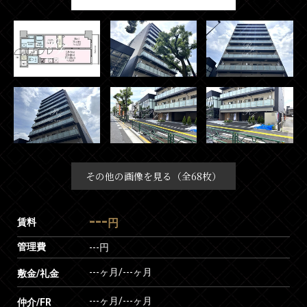
その他の画像を見る（全68枚）
---
賃料
円
管理費
---円
---ヶ月
/
---ヶ月
敷金/礼金
---ヶ月
/
---ヶ月
仲介/FR