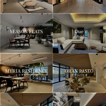
SEASON FLATS
Due
シーズンフラッツ
ドゥーエ
MYRIA RESIDENCE
GRAN PASEO
ミリアレジデンス
グランパセオ