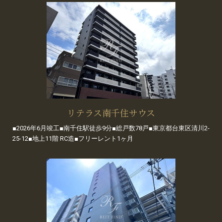
リテラス南千住サウス
■2026年6月竣工■南千住駅徒歩9分■総戸数78戸■東京都台東区清川2-
25-12■地上11階 RC造■フリーレント1ヶ月