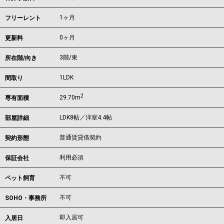
1ヶ月
フリーレント
0ヶ月
更新料
3階/東
所在階/向き
1LDK
間取り
2
29.70m
専有面積
LDK8帖／洋室4.4帖
部屋詳細
普通賃貸借契約
契約形態
利用必須
保証会社
不可
ペット飼育
不可
SOHO・事務所
即入居可
入居日