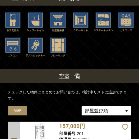
空室一覧
チェックした物件はまとめてお問い合わせ、検討中リストに追加できま
す。
MAP
MAP
MAP
MAP
MAP
MAP
MAP
MAP
MAP
MAP
MAP
MAP
MAP
MAP
MAP
MAP
MAP
MAP
MAP
MAP
MAP
MAP
MAP
157,000円
部屋番号
201