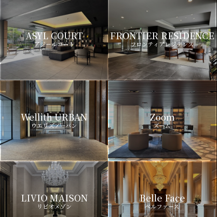
ASYL COURT
FRONTIER RESIDENCE
アジールコート
フロンティアレジデンス
Wellith URBAN
Zoom
ウエリスアーバン
ズーム
LIVIO MAISON
Belle Face
リビオメゾン
ベルファース