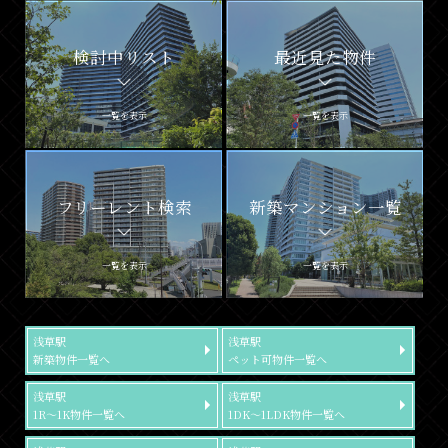
検討中リスト
最近見た物件
一覧を表示
一覧を表示
フリーレント検索
新築マンション一覧
一覧を表示
一覧を表示
浅草駅
浅草駅
新築物件一覧へ
ペット可物件一覧へ
浅草駅
浅草駅
1R～1K物件一覧へ
1DK～1LDK物件一覧へ