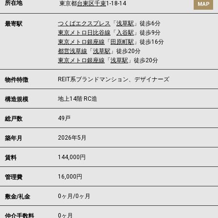
所在地
東京都
台東区
千束
1-18-14
MAP
つくばエクスプレス
「
浅草駅
」徒歩6分
最寄駅
東京メトロ日比谷線
「
入谷駅
」徒歩9分
東京メトロ銀座線
「
田原町駅
」徒歩16分
都営浅草線
「
浅草駅
」徒歩20分
東京メトロ銀座線
「
浅草駅
」徒歩20分
REIT系ブランドマンション、デザイナーズ
物件特徴
地上14階 RC造
構造規模
49戸
総戸数
2026年5月
築年月
144,000
円
賃料
16,000円
管理費
0ヶ月
/
0ヶ月
敷金/礼金
0ヶ月
仲介手数料