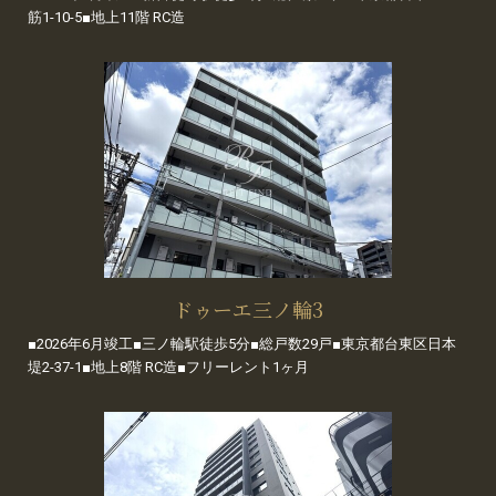
筋1-10-5■地上11階 RC造
ドゥーエ三ノ輪3
■2026年6月竣工■三ノ輪駅徒歩5分■総戸数29戸■東京都台東区日本
堤2-37-1■地上8階 RC造■フリーレント1ヶ月