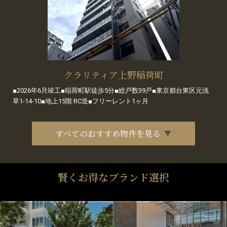
クラリティア上野稲荷町
■2026年6月竣工■稲荷町駅徒歩5分■総戸数39戸■東京都台東区元浅
草1-14-10■地上15階 RC造■フリーレント1ヶ月
すべてのおすすめ物件を見る
賢くお得なブランド選択