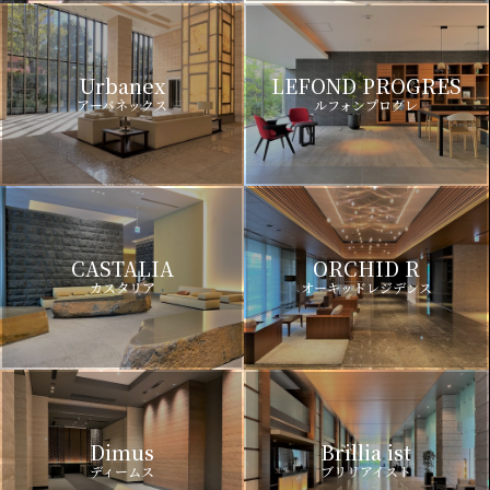
Urbanex
LEFOND PROGRES
アーバネックス
ルフォンプログレ
CASTALIA
ORCHID R
カスタリア
オーキッドレジデンス
Dimus
Brillia ist
ディームス
ブリリアイスト