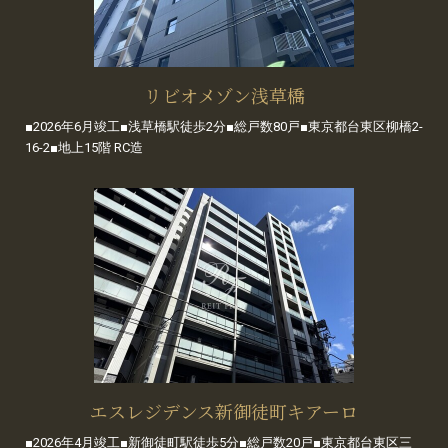
リビオメゾン浅草橋
■2026年6月竣工■浅草橋駅徒歩2分■総戸数80戸■東京都台東区柳橋2-
16-2■地上15階 RC造
エスレジデンス新御徒町キアーロ
■2026年4月竣工■新御徒町駅徒歩5分■総戸数20戸■東京都台東区三