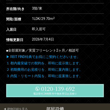
3階/東
所在階/向き
2
1LDK/29.70m
間取/面積
即入居可
入居日
2026年7月4日
情報更新日
■全部屋対象／実質フリーレント2ヶ月／相談可
▶ REIT FIND特典でお得にご契約くださいませ。
１.都内最安値での契約を、即時に提示致します。
２.初期費用のお見積りを、即時に案内致します。
３.内覧・リモート内覧を、即時に提案致します。
0120-139-692
電話受付 24時間 年中無休 即日お見積り
部屋設備
建物詳細を見る