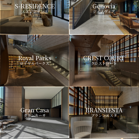
S-RESIDENCE
Genovia
エスレジデンス
ジェノヴィア
Royal Parks
CREST COURT
ロイヤルパークス
クレストコート
Gran Casa
BRANSIESTA
グランカーサ
ブランシエスタ