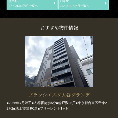
浅草駅
浅草駅
2K～2LDK物件一覧へ
3K～3LDK物件一覧へ
おすすめ物件情報
ブランシエスタ入谷グランデ
■2026年7月竣工■入谷駅徒歩6分■総戸数98戸■東京都台東区千束2-
27-2■地上13階 RC造■フリーレント1ヶ月