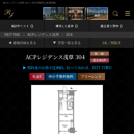
ACPレジデンス浅草 304｜仲介料無料の賃貸情報
5大
週間／閲覧
フリーレント
キャンペーン
ランキング
検索
0
0
0
検討中リスト
保存した条件
最近見た物件
REIT FIND
ACPレジデンス浅草
304
建物詳細を見る
空室一覧を見る
2名／閲覧済
新 築
ACPレジデンス浅草 304
還元率UP
▶ 契約金のお得さ圧倒的。比べてみれば、REIT FIND
礼金0
仲介手数料無料
フリーレント