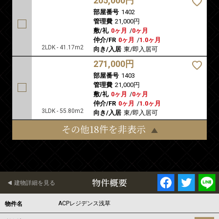
205,000円
部屋番号
1402
管理費
21,000円
敷/礼
0ヶ月
/
0ヶ月
仲介/FR
0ヶ月
/
1.0ヶ月
2LDK - 41.17m2
向き/入居
東/即入居可
271,000円
部屋番号
1403
管理費
21,000円
敷/礼
0ヶ月
/
0ヶ月
仲介/FR
0ヶ月
/
1.0ヶ月
3LDK - 55.80m2
向き/入居
東/即入居可
その他18件を非表示
物件概要
建物詳細を見る
ACPレジデンス浅草
物件名