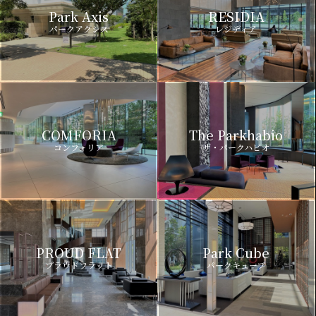
Park Axis
RESIDIA
パークアクシス
レジディア
COMFORIA
The Parkhabio
コンフォリア
ザ・パークハビオ
PROUD FLAT
Park Cube
プラウドフラット
パークキューブ