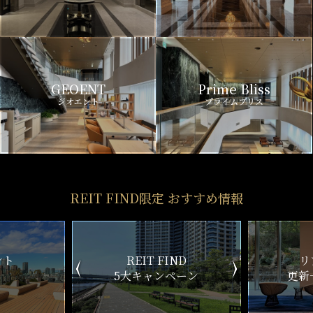
GEOENT
Prime Bliss
ジオエント
プライムブリス
REIT FIND限定 おすすめ情報
ND
リアルタイム
新
ペーン
更新一覧チェック