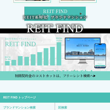
初回契約金のコストカットは、フリーレント検索へ
REIT FIND トップページ
ブランドマンション検索
区検索
路線・駅検索
REIT FIND 5大キャンペーン
週間／閲覧ランキング
フリーレント検索
新着部屋一覧
新築マンション一覧
2日以内の新着、条件改定物件
検討中リスト