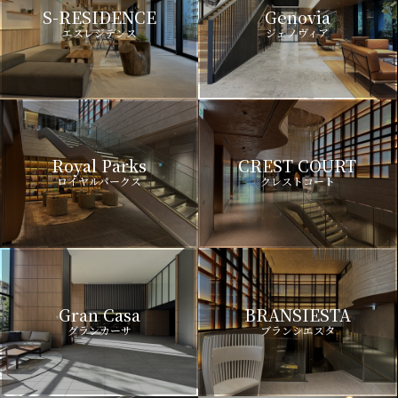
S-RESIDENCE
Genovia
エスレジデンス
ジェノヴィア
Royal Parks
CREST COURT
ロイヤルパークス
クレストコート
Gran Casa
BRANSIESTA
グランカーサ
ブランシエスタ