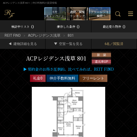
ACPレジデンス浅草 801｜仲介料無料の賃貸情報
5大
週間／閲覧
フリーレント
キャンペーン
ランキング
検索
0
0
0
検討中リスト
保存した条件
最近見た物件
REIT FIND
ACPレジデンス浅草
801
建物詳細を見る
空室一覧を見る
6名／閲覧済
新 築
ACPレジデンス浅草 801
還元率UP
▶ 契約金のお得さ圧倒的。比べてみれば、REIT FIND
礼金0
仲介手数料無料
フリーレント