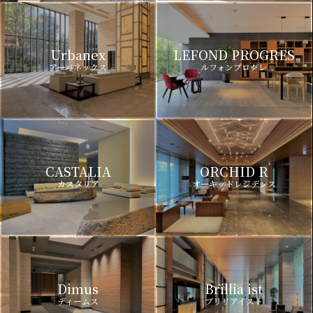
Urbanex
LEFOND PROGRES
アーバネックス
ルフォンプログレ
CASTALIA
ORCHID R
カスタリア
オーキッドレジデンス
Dimus
Brillia ist
ディームス
ブリリアイスト