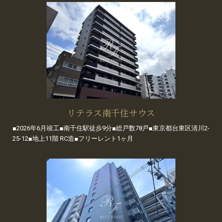
リテラス南千住サウス
■2026年6月竣工■南千住駅徒歩9分■総戸数78戸■東京都台東区清川2-
25-12■地上11階 RC造■フリーレント1ヶ月