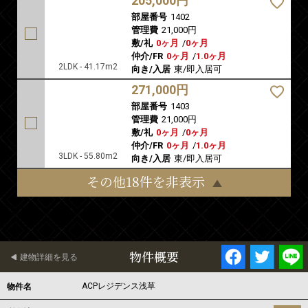
205,000円
部屋番号
1402
管理費
21,000円
敷/礼
0ヶ月
/
0ヶ月
仲介/FR
0ヶ月
/
1.0ヶ月
2LDK - 41.17m2
向き/入居
東/即入居可
271,000円
部屋番号
1403
管理費
21,000円
敷/礼
0ヶ月
/
0ヶ月
仲介/FR
0ヶ月
/
1.0ヶ月
3LDK - 55.80m2
向き/入居
東/即入居可
その他18件を非表示
物件概要
建物詳細を見る
ACPレジデンス浅草
物件名