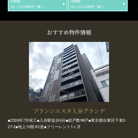
浅草駅
浅草駅
2K～2LDK物件一覧へ
3K～3LDK物件一覧へ
おすすめ物件情報
ブランシエスタ入谷グランデ
■2026年7月竣工■入谷駅徒歩6分■総戸数98戸■東京都台東区千束2-
27-2■地上13階 RC造■フリーレント1ヶ月