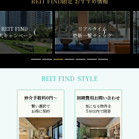
REIT FIND
STYLE
仲介手数料0円～
初期費用お問い合わせ
賢い選択で
気になる物件を
お得に契約
5分以内で回答
おとり物件なし
リモート内覧対応
物件情報の更新鮮度は
遠方にて内覧できずとも
検索サイトでは高水準
しっかりサポート