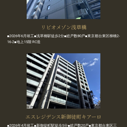
リビオメゾン浅草橋
■2026年6月竣工■浅草橋駅徒歩2分■総戸数80戸■東京都台東区柳橋2-
16-2■地上15階 RC造
エスレジデンス新御徒町キアーロ
■2026年4月竣工■新御徒町駅徒歩5分■総戸数20戸■東京都台東区三