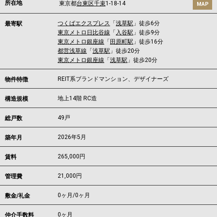
所在地
東京都
台東区
千束
1-18-14
MAP
つくばエクスプレス
「
浅草駅
」徒歩6分
最寄駅
東京メトロ日比谷線
「
入谷駅
」徒歩9分
東京メトロ銀座線
「
田原町駅
」徒歩16分
都営浅草線
「
浅草駅
」徒歩20分
東京メトロ銀座線
「
浅草駅
」徒歩20分
REIT系ブランドマンション、デザイナーズ
物件特徴
地上14階 RC造
構造規模
49戸
総戸数
2026年5月
築年月
265,000
円
賃料
21,000円
管理費
0ヶ月
/
0ヶ月
敷金/礼金
0ヶ月
仲介手数料