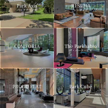
Park Axis
RESIDIA
パークアクシス
レジディア
COMFORIA
The Parkhabio
コンフォリア
ザ・パークハビオ
PROUD FLAT
Park Cube
プラウドフラット
パークキューブ