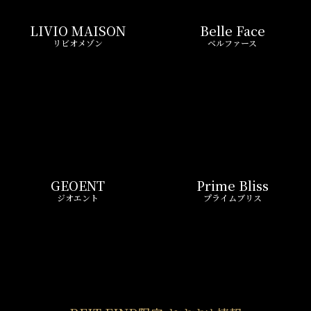
GEOENT
Prime Bliss
ジオエント
プライムブリス
REIT FIND限定 おすすめ情報
ND
リアルタイム
新
ペーン
更新一覧チェック