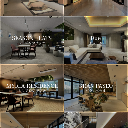
SEASON FLATS
Due
シーズンフラッツ
ドゥーエ
MYRIA RESIDENCE
GRAN PASEO
ミリアレジデンス
グランパセオ