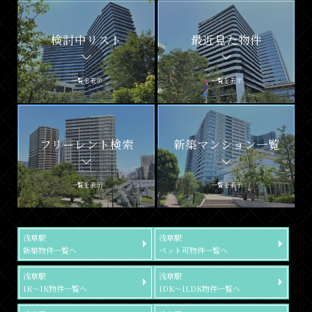
検討中リスト
最近見た物件
一覧を表示
一覧を表示
フリーレント検索
新築マンション一覧
一覧を表示
一覧を表示
浅草駅
浅草駅
新築物件一覧へ
ペット可物件一覧へ
浅草駅
浅草駅
1R～1K物件一覧へ
1DK～1LDK物件一覧へ