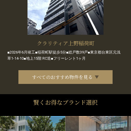
クラリティア上野稲荷町
■2026年6月竣工■稲荷町駅徒歩5分■総戸数39戸■東京都台東区元浅
草1-14-10■地上15階 RC造■フリーレント1ヶ月
すべてのおすすめ物件を見る
賢くお得なブランド選択