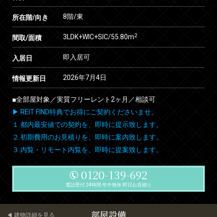
8階/東
所在階/向き
2
3LDK+WIC+SIC/55.80m
間取/面積
即入居可
入居日
2026年7月4日
情報更新日
■全部屋対象／実質フリーレント2ヶ月／相談可
▶ REIT FIND特典でお得にご契約くださいませ。
１.都内最安値での契約を、即時に提示致します。
２.初期費用のお見積りを、即時に案内致します。
３.内覧・リモート内覧を、即時に提案致します。
0120-139-692
電話受付 24時間 年中無休 即日お見積り
部屋設備
建物詳細を見る