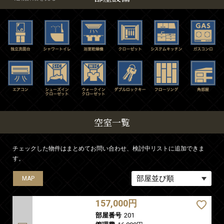
空室一覧
チェックした物件はまとめてお問い合わせ、検討中リストに追加できま
す。
MAP
MAP
MAP
MAP
MAP
MAP
MAP
MAP
MAP
MAP
MAP
MAP
MAP
MAP
MAP
MAP
MAP
MAP
MAP
MAP
MAP
MAP
MAP
157,000円
部屋番号
201