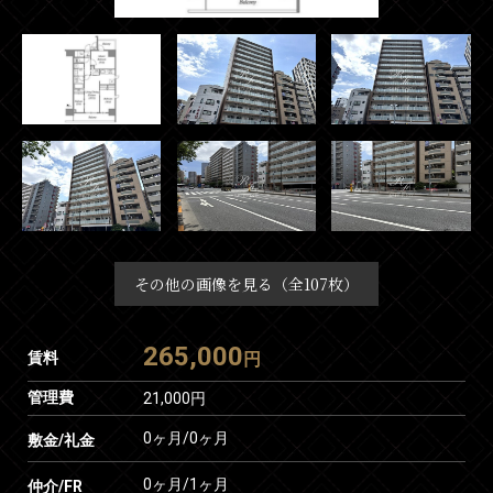
その他の画像を見る（全107枚）
265,000
賃料
円
管理費
21,000円
0ヶ月
/
0ヶ月
敷金/礼金
0ヶ月
/
1ヶ月
仲介/FR