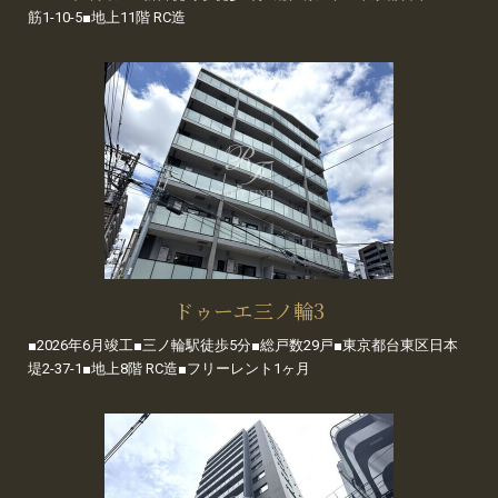
筋1-10-5■地上11階 RC造
ドゥーエ三ノ輪3
■2026年6月竣工■三ノ輪駅徒歩5分■総戸数29戸■東京都台東区日本
堤2-37-1■地上8階 RC造■フリーレント1ヶ月