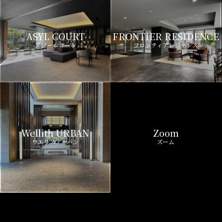
ASYL COURT
FRONTIER RESIDENCE
アジールコート
フロンティアレジデンス
Wellith URBAN
Zoom
ウエリスアーバン
ズーム
LIVIO MAISON
Belle Face
リビオメゾン
ベルファース