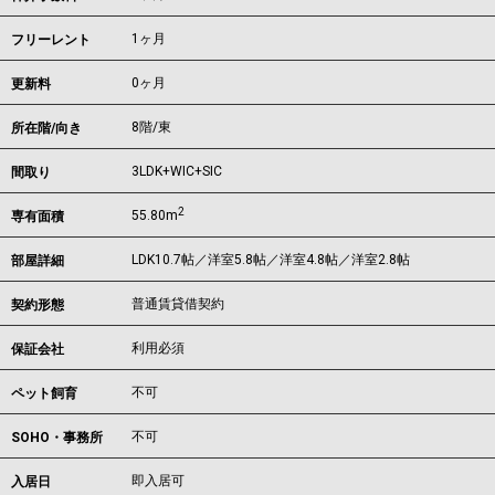
1ヶ月
フリーレント
0ヶ月
更新料
8階/東
所在階/向き
3LDK+WIC+SIC
間取り
2
55.80m
専有面積
LDK10.7帖／洋室5.8帖／洋室4.8帖／洋室2.8帖
部屋詳細
普通賃貸借契約
契約形態
利用必須
保証会社
不可
ペット飼育
不可
SOHO・事務所
即入居可
入居日