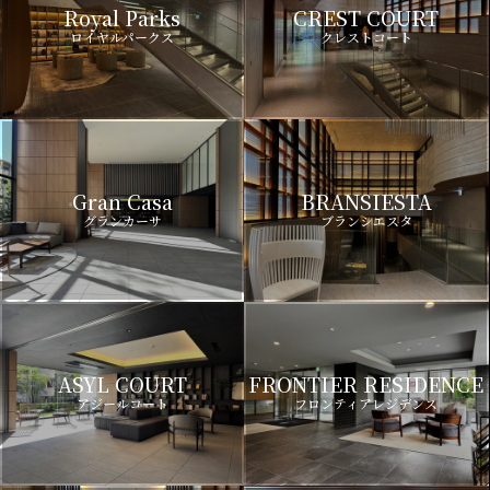
Royal Parks
CREST COURT
ロイヤルパークス
クレストコート
Gran Casa
BRANSIESTA
グランカーサ
ブランシエスタ
ASYL COURT
FRONTIER RESIDENCE
アジールコート
フロンティアレジデンス