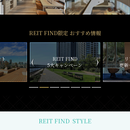
REIT FIND限定 おすすめ情報
ND
リアルタイム
新
ペーン
更新一覧チェック
REIT FIND
STYLE