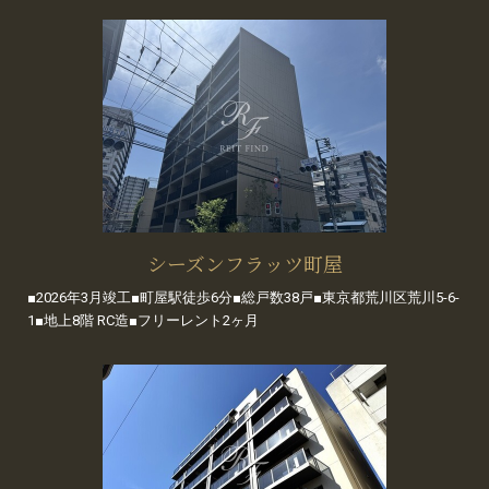
シーズンフラッツ町屋
■2026年3月竣工■町屋駅徒歩6分■総戸数38戸■東京都荒川区荒川5-6-
1■地上8階 RC造■フリーレント2ヶ月