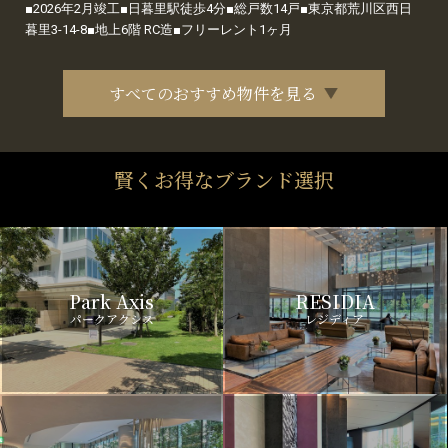
■2026年2月竣工■日暮里駅徒歩4分■総戸数14戸■東京都荒川区西日
暮里3-14-8■地上6階 RC造■フリーレント1ヶ月
すべてのおすすめ物件を見る
賢くお得なブランド選択
Park Axis
RESIDIA
パークアクシス
レジディア