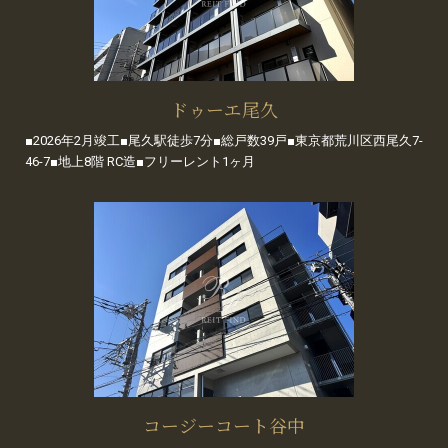
ドゥーエ尾久
■2026年2月竣工■尾久駅徒歩7分■総戸数39戸■東京都荒川区西尾久7-
46-7■地上8階 RC造■フリーレント1ヶ月
コージーコート谷中