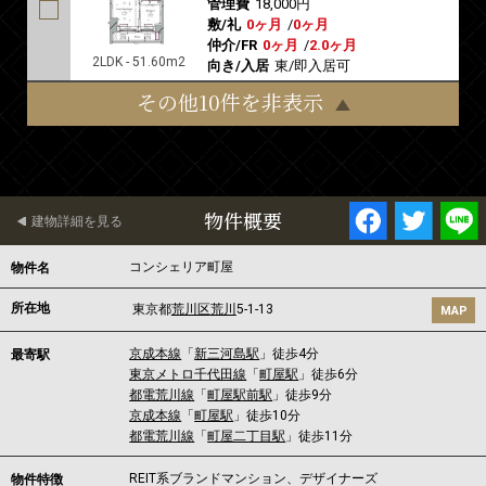
管理費
18,000円
敷/礼
0ヶ月
/
0ヶ月
仲介/FR
0ヶ月
/
2.0ヶ月
2LDK - 51.60m2
向き/入居
東/即入居可
その他10件を非表示
物件概要
建物詳細を見る
コンシェリア町屋
物件名
所在地
東京都
荒川区
荒川
5-1-13
MAP
京成本線
「
新三河島駅
」徒歩4分
最寄駅
東京メトロ千代田線
「
町屋駅
」徒歩6分
都電荒川線
「
町屋駅前駅
」徒歩9分
京成本線
「
町屋駅
」徒歩10分
都電荒川線
「
町屋二丁目駅
」徒歩11分
REIT系ブランドマンション、デザイナーズ
物件特徴