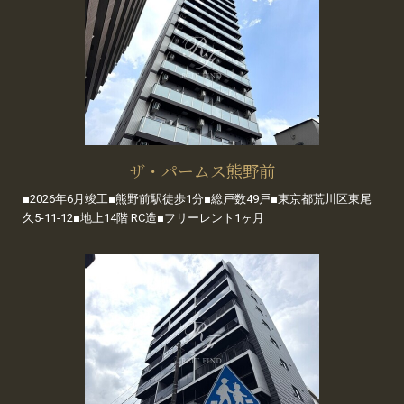
ザ・パームス熊野前
■2026年6月竣工■熊野前駅徒歩1分■総戸数49戸■東京都荒川区東尾
久5-11-12■地上14階 RC造■フリーレント1ヶ月