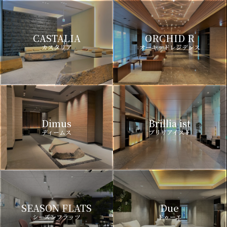
CASTALIA
ORCHID R
カスタリア
オーキッドレジデンス
Dimus
Brillia ist
ディームス
ブリリアイスト
SEASON FLATS
Due
シーズンフラッツ
ドゥーエ