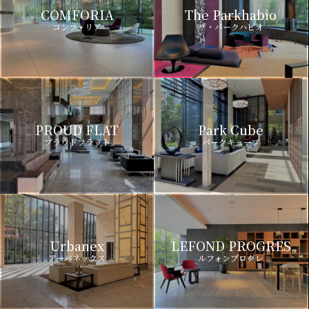
COMFORIA
The Parkhabio
コンフォリア
ザ・パークハビオ
PROUD FLAT
Park Cube
プラウドフラット
パークキューブ
Urbanex
LEFOND PROGRES
アーバネックス
ルフォンプログレ