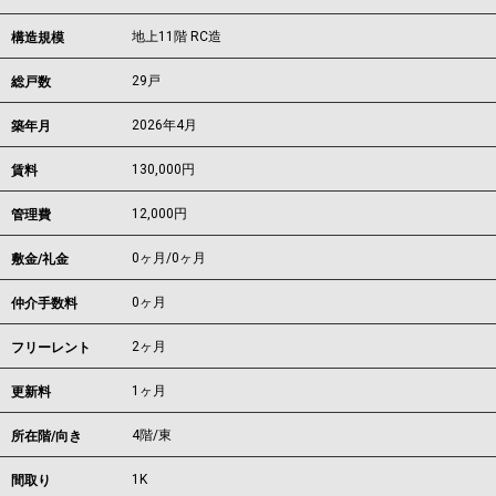
地上11階 RC造
構造規模
29戸
総戸数
2026年4月
築年月
130,000
円
賃料
12,000円
管理費
0ヶ月
/
0ヶ月
敷金/礼金
0ヶ月
仲介手数料
2ヶ月
フリーレント
1ヶ月
更新料
4階/東
所在階/向き
1K
間取り