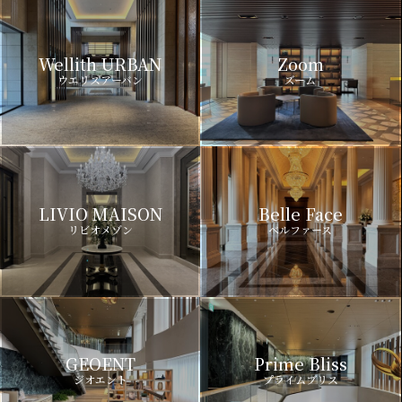
Wellith URBAN
Zoom
ウエリスアーバン
ズーム
LIVIO MAISON
Belle Face
リビオメゾン
ベルファース
GEOENT
Prime Bliss
ジオエント
プライムブリス