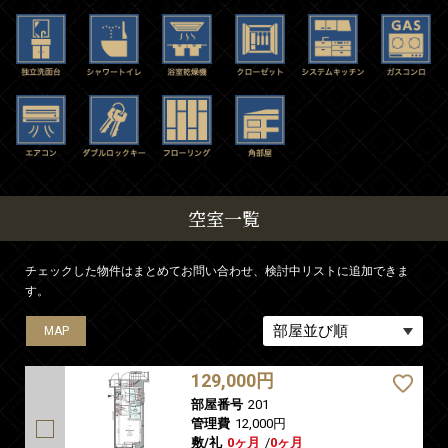
空室一覧
チェックした物件はまとめてお問い合わせ、検討中リストに追加できま
す。
MAP
MAP
MAP
MAP
MAP
MAP
MAP
MAP
MAP
MAP
MAP
MAP
MAP
MAP
MAP
129,000円
部屋番号
201
管理費
12,000円
敷/礼
0ヶ月
/
0ヶ月