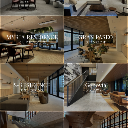
MYRIA RESIDENCE
GRAN PASEO
ミリアレジデンス
グランパセオ
S-RESIDENCE
Genovia
エスレジデンス
ジェノヴィア