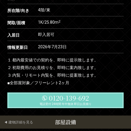
4階/東
所在階/向き
2
1K/25.80m
間取/面積
即入居可
入居日
2026年7月23日
情報更新日
１.都内最安値での契約を、即時に提示致します。
２.初期費用のお見積りを、即時に案内致します。
３.内覧・リモート内覧を、即時に提案致します。
■全部屋対象／フリーレント2ヶ月
0120-139-692
電話受付 24時間 年中無休 即日お見積り
部屋設備
建物詳細を見る