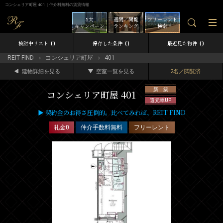
コンシェリア町屋 401｜仲介料無料の賃貸情報
5大
週間／閲覧
フリーレント
キャンペーン
ランキング
検索
0
0
0
検討中リスト
保存した条件
最近見た物件
REIT FIND
コンシェリア町屋
401
建物詳細を見る
空室一覧を見る
2名／閲覧済
新 築
コンシェリア町屋 401
還元率UP
▶ 契約金のお得さ圧倒的。比べてみれば、REIT FIND
礼金0
仲介手数料無料
フリーレント