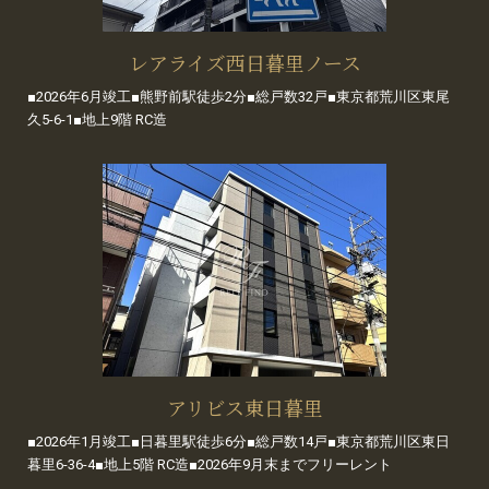
レアライズ西日暮里ノース
■2026年6月竣工■熊野前駅徒歩2分■総戸数32戸■東京都荒川区東尾
久5-6-1■地上9階 RC造
アリビス東日暮里
■2026年1月竣工■日暮里駅徒歩6分■総戸数14戸■東京都荒川区東日
暮里6-36-4■地上5階 RC造■2026年9月末までフリーレント