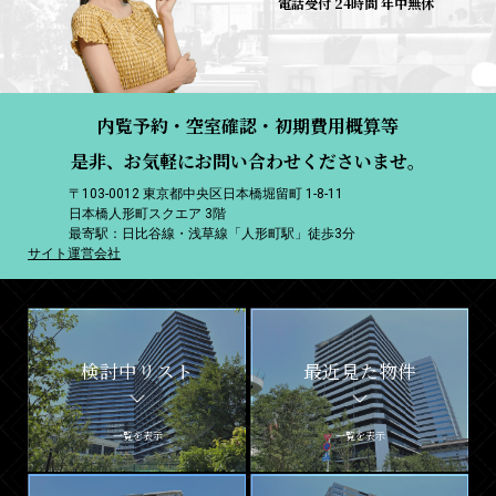
電話受付 24時間 年中無休
内覧予約・空室確認・初期費用概算等
是非、お気軽にお問い合わせくださいませ。
〒103-0012 東京都中央区日本橋堀留町 1-8-11
日本橋人形町スクエア 3階
最寄駅：日比谷線・浅草線「人形町駅」徒歩3分
サイト運営会社
検討中リスト
最近見た物件
一覧を表示
一覧を表示