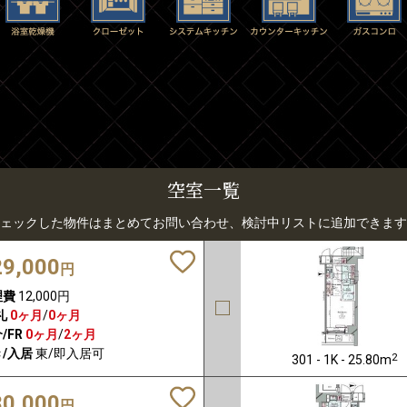
空室一覧
ェックした物件はまとめてお問い合わせ、検討中リストに追加できます
29,000
円
理費
12,000円
礼
0ヶ月
/
0ヶ月
/FR
0ヶ月
/
2ヶ月
/入居
東/即入居可
2
301 - 1K - 25.80m
30,000
円