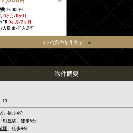
円
理費
18,000円
礼
0ヶ月
/
0ヶ月
/FR
0ヶ月
/
2ヶ月
/入居
東/即入居可
5
その他
件を非表示
物件概要
1-13
駅
」徒歩4分
「
町屋駅
」徒歩6分
前駅
」徒歩9分