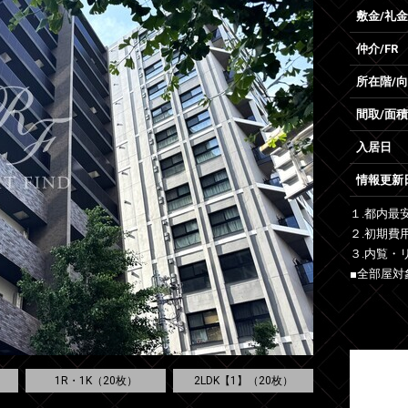
敷金/礼金
仲介/FR
所在階/
間取/面積
入居日
情報更新
１.都内最
２.初期費
３.内覧・
■全部屋対
1R・1K（20枚）
2LDK【1】（20枚）