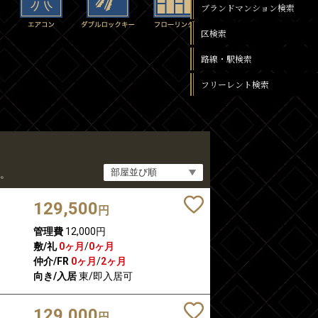
ブランドマンション検索
区検索
路線・駅検索
フリーレント検索
。
129,500
円
管理費
12,000円
敷/礼
0ヶ月
/
0ヶ月
仲介/FR
0ヶ月
/
2ヶ月
向き/入居
東/即入居可
129,000
円