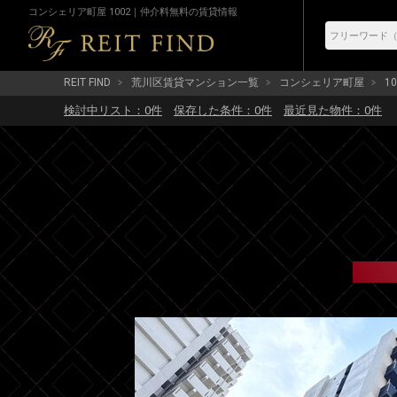
コンシェリア町屋 1002｜仲介料無料の賃貸情報
REIT FIND
荒川区賃貸マンション一覧
コンシェリア町屋
10
検討中リスト：
0
件
保存した条件：
0
件
最近見た物件：
0
件