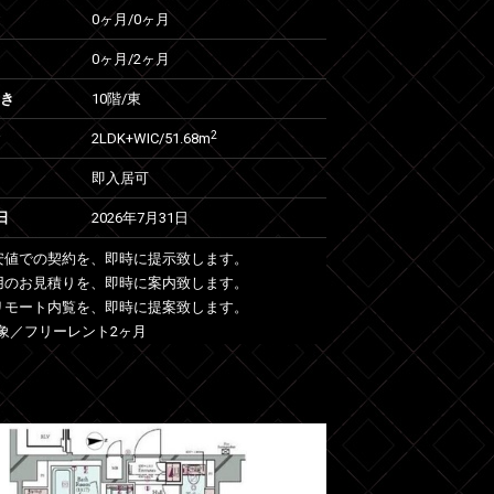
0ヶ月
/
0ヶ月
0ヶ月
/
2ヶ月
向き
10階/東
2
2LDK+WIC/51.68m
即入居可
日
2026年7月31日
安値での契約を、即時に提示致します。
用のお見積りを、即時に案内致します。
リモート内覧を、即時に提案致します。
象／フリーレント2ヶ月