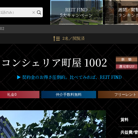
REIT FIND
週間／閲
5大キャンペーン
ランキン
02
2名／閲覧済
コンシェリア町屋 1002
新 築
還元率UP
▶ 契約金のお得さ圧倒的。比べてみれば、REIT FIND
礼金0
仲介手数料無料
フリーレント
賃料
共益費/