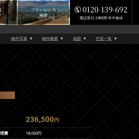
0120-139-692
覧
フリーレント
グ
検索
電話受付 24時間 年中無休
物件写真
物件概要
地図
空室一覧
236,500
円
管理費
18,000円