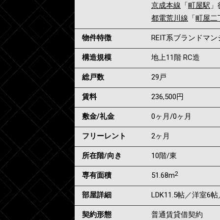
京成本線
「
町屋駅
」
都電荒川線
「
町屋二
物件特徴
REIT系ブランドマ
構造規模
地上11階 RC造
総戸数
29戸
賃料
236,500
円
敷金/礼金
0ヶ月
/
0ヶ月
フリーレント
2ヶ月
所在階/向き
10階/東
2
専有面積
51.68m
部屋詳細
LDK11.5帖／洋室6
契約形態
普通賃貸借契約