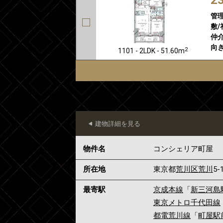
管
敷/
仲介
向き
2
1101 - 2LDK - 51.60m
建物詳細を見る
物件名
コンシェリア町屋
所在地
東京都
荒川区
荒川
5-
最寄駅
京成本線
「
新三河島
東京メトロ千代田線
都電荒川線
「
町屋駅