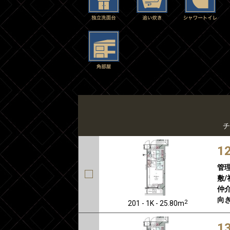
チ
1
管
敷/
仲介
向き
2
201 - 1K - 25.80m
1