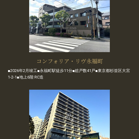
コンフォリア・リヴ永福町
■2026年2月竣工■永福町駅徒歩11分■総戸数41戸■東京都杉並区大宮
1-2-1■地上6階 RC造