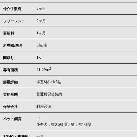
0ヶ月
仲介手数料
0ヶ月
フリーレント
1ヶ月
更新料
3階/南
所在階/向き
1K
間取り
2
21.09m
専有面積
洋室6帖／K2帖
部屋詳細
普通賃貸借契約
契約形態
利用必須
保証会社
可
ペット飼育
小型犬：敷0.5積増／猫：敷1積増
不可
SOHO・事務所