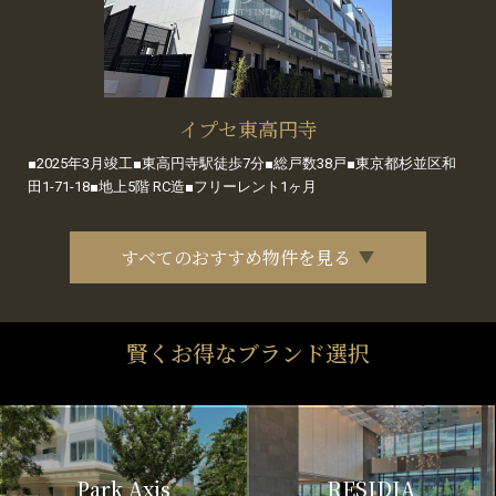
イプセ東高円寺
■2025年3月竣工■東高円寺駅徒歩7分■総戸数38戸■東京都杉並区和
田1-71-18■地上5階 RC造■フリーレント1ヶ月
すべてのおすすめ物件を見る
賢くお得なブランド選択
Park Axis
RESIDIA