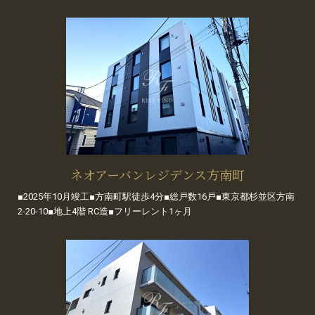
ネオアーバンレジデンス方南町
■2025年10月竣工■方南町駅徒歩4分■総戸数16戸■東京都杉並区方南
2-20-10■地上4階 RC造■フリーレント1ヶ月