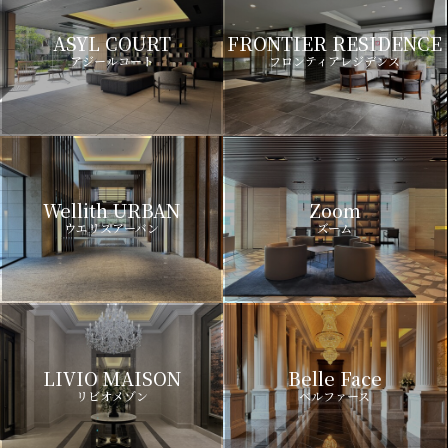
ASYL COURT
FRONTIER RESIDENCE
アジールコート
フロンティアレジデンス
Wellith URBAN
Zoom
ウエリスアーバン
ズーム
LIVIO MAISON
Belle Face
リビオメゾン
ベルファース