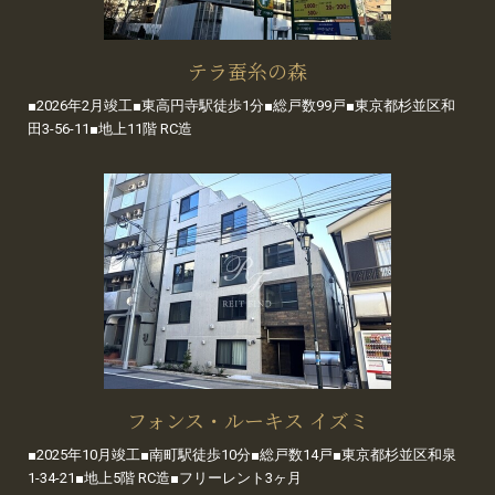
テラ蚕糸の森
■2026年2月竣工■東高円寺駅徒歩1分■総戸数99戸■東京都杉並区和
田3-56-11■地上11階 RC造
フォンス・ルーキス イズミ
■2025年10月竣工■南町駅徒歩10分■総戸数14戸■東京都杉並区和泉
1-34-21■地上5階 RC造■フリーレント3ヶ月