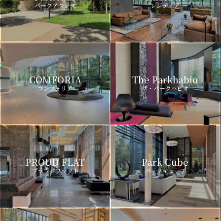
パークアクシス
レジディア
COMFORIA
The Parkhabio
コンフォリア
ザ・パークハビオ
PROUD FLAT
Park Cube
プラウドフラット
パークキューブ