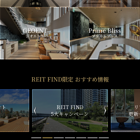
GEOENT
Prime Bliss
ジオエント
プライムブリス
REIT FIND限定 おすすめ情報
ND
リアルタイム
新
ペーン
更新一覧チェック