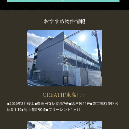
おすすめ物件情報
CREATIF東高円寺
■2026年2月竣工■東高円寺駅徒歩7分■総戸数44戸■東京都杉並区和
田3-1-19■地上4階 RC造■フリーレント1ヶ月