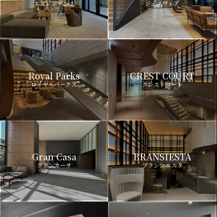
エスレジデンス
ジェノヴィア
Royal Parks
CREST COURT
ロイヤルパークス
クレストコート
Gran Casa
BRANSIESTA
グランカーサ
ブランシエスタ