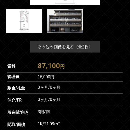
その他の画像を見る（全2枚）
87,100
賃料
円
管理費
15,000円
0ヶ月
/
0ヶ月
敷金/礼金
0ヶ月
/
0ヶ月
仲介/FR
3階/南
所在階/向き
2
1K/21.09m
間取/面積