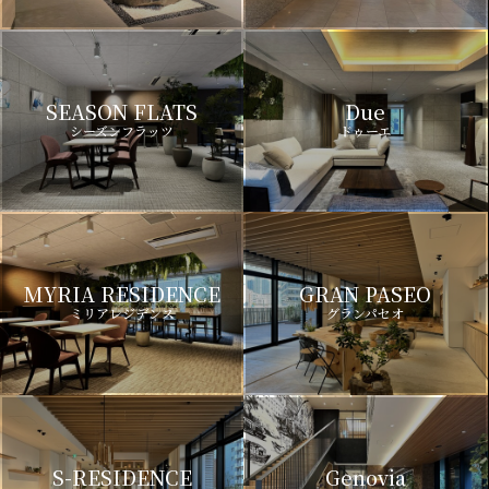
SEASON FLATS
Due
シーズンフラッツ
ドゥーエ
MYRIA RESIDENCE
GRAN PASEO
ミリアレジデンス
グランパセオ
S-RESIDENCE
Genovia