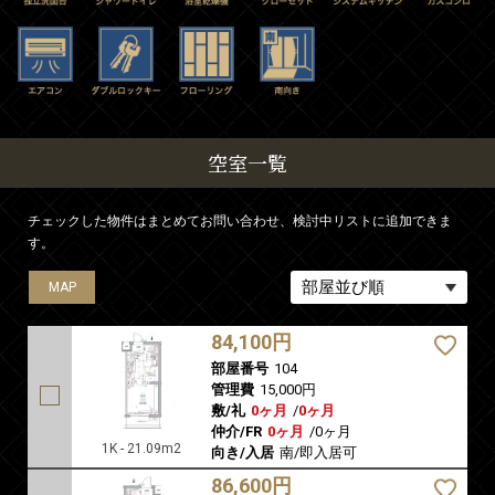
空室一覧
チェックした物件はまとめてお問い合わせ、検討中リストに追加できま
す。
MAP
MAP
MAP
MAP
MAP
MAP
MAP
MAP
MAP
MAP
MAP
MAP
MAP
MAP
MAP
MAP
MAP
MAP
MAP
MAP
MAP
MAP
MAP
MAP
84,100円
部屋番号
104
管理費
15,000円
敷/礼
0ヶ月
/
0ヶ月
仲介/FR
0ヶ月
/
0ヶ月
1K - 21.09m2
向き/入居
南/即入居可
86,600円