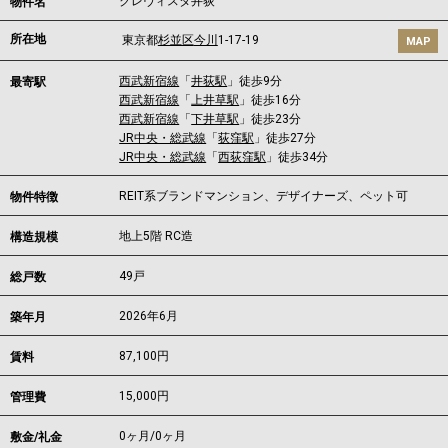
クレヴィスタ井荻
物件名
所在地
東京都
杉並区
今川
1-17-19
MAP
西武新宿線
「
井荻駅
」徒歩9分
最寄駅
西武新宿線
「
上井草駅
」徒歩16分
西武新宿線
「
下井草駅
」徒歩23分
JR中央・総武線
「
荻窪駅
」徒歩27分
JR中央・総武線
「
西荻窪駅
」徒歩34分
REIT系ブランドマンション、デザイナーズ、ペット可
物件特徴
地上5階 RC造
構造規模
49戸
総戸数
2026年6月
築年月
87,100
円
賃料
15,000円
管理費
0ヶ月
/
0ヶ月
敷金/礼金