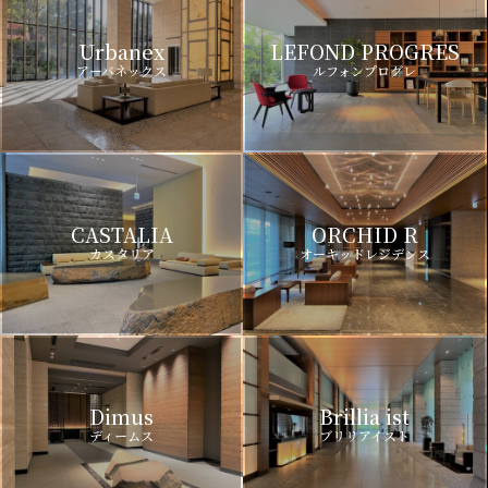
Urbanex
LEFOND PROGRES
アーバネックス
ルフォンプログレ
CASTALIA
ORCHID R
カスタリア
オーキッドレジデンス
Dimus
Brillia ist
ディームス
ブリリアイスト