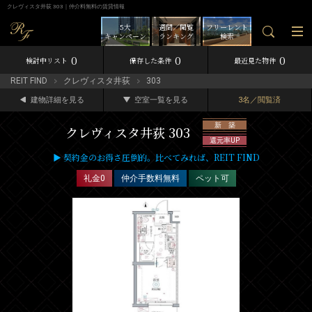
クレヴィスタ井荻 303｜仲介料無料の賃貸情報
5大
週間／閲覧
フリーレント
キャンペーン
ランキング
検索
0
0
0
検討中リスト
保存した条件
最近見た物件
REIT FIND
クレヴィスタ井荻
303
建物詳細を見る
空室一覧を見る
3名／閲覧済
新 築
クレヴィスタ井荻 303
還元率UP
▶ 契約金のお得さ圧倒的。比べてみれば、REIT FIND
礼金0
仲介手数料無料
ペット可