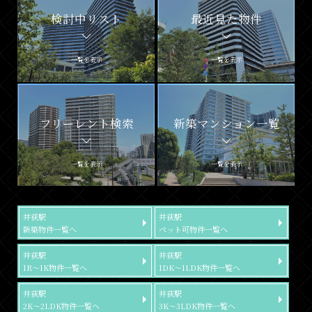
検討中リスト
最近見た物件
一覧を表示
一覧を表示
フリーレント検索
新築マンション一覧
一覧を表示
一覧を表示
井荻駅
井荻駅
新築物件一覧へ
ペット可物件一覧へ
井荻駅
井荻駅
1R～1K物件一覧へ
1DK～1LDK物件一覧へ
井荻駅
井荻駅
2K～2LDK物件一覧へ
3K～3LDK物件一覧へ