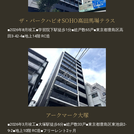
ザ・パークハビオSOHO高田馬場テラス
■2026年8月竣工■学習院下駅徒歩1分■総戸数65戸■東京都豊島区高
田3-42-4■地上14階 RC造
アークマーク大塚
■2026年3月竣工■大塚駅徒歩6分■総戸数33戸■東京都豊島区東池袋2-
9-2■地上10階 RC造■フリーレント2ヶ月