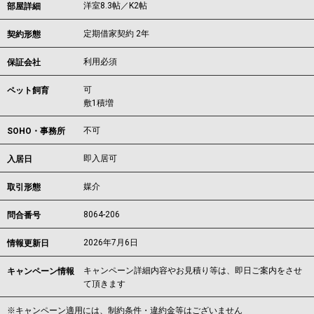
洋室8.3帖／K2帖
部屋詳細
定期借家契約 2年
契約形態
利用必須
保証会社
可
ペット飼育
敷1積増
不可
SOHO・事務所
即入居可
入居日
媒介
取引形態
8064-206
問合番号
2026年7月6日
情報更新日
キャンペーン詳細内容やお見積り等は、即日ご案内をさせ
キャンペーン情報
て頂きます
※キャンペーン適用には、制約条件・違約金等はございません