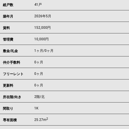
41戸
総戸数
2026年5月
築年月
152,000
円
賃料
10,000円
管理費
1ヶ月
/
0ヶ月
敷金/礼金
0ヶ月
仲介手数料
0ヶ月
フリーレント
0ヶ月
更新料
2階/北
所在階/向き
1K
間取り
2
25.27m
専有面積