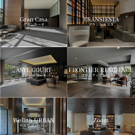
Gran Casa
BRANSIESTA
グランカーサ
ブランシエスタ
ASYL COURT
FRONTIER RESIDENCE
アジールコート
フロンティアレジデンス
Wellith URBAN
Zoom
ウエリスアーバン
ズーム