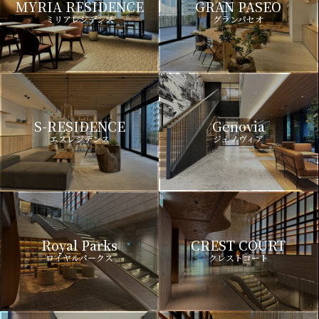
MYRIA RESIDENCE
GRAN PASEO
ミリアレジデンス
グランパセオ
S-RESIDENCE
Genovia
エスレジデンス
ジェノヴィア
Royal Parks
CREST COURT
ロイヤルパークス
クレストコート