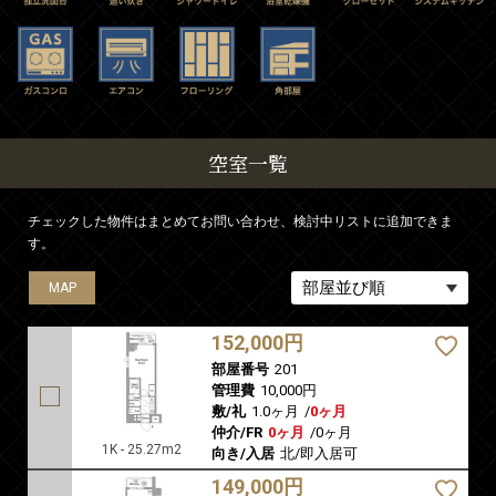
空室一覧
チェックした物件はまとめてお問い合わせ、検討中リストに追加できま
す。
MAP
MAP
MAP
MAP
MAP
MAP
MAP
MAP
MAP
MAP
MAP
MAP
MAP
MAP
MAP
MAP
MAP
MAP
MAP
MAP
MAP
MAP
152,000円
部屋番号
201
管理費
10,000円
敷/礼
1.0ヶ月
/
0ヶ月
仲介/FR
0ヶ月
/
0ヶ月
1K - 25.27m2
向き/入居
北/即入居可
149,000円