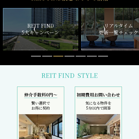
ND
リアルタイム
新
ペーン
更新一覧チェック
REIT FIND
STYLE
仲介手数料0円～
初期費用お問い合わせ
賢い選択で
気になる物件を
お得に契約
5分以内で回答