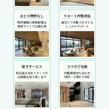
おとり物件なし
リモート内覧対応
物件情報の更新鮮度は
遠方にて内覧できずとも
検索サイトでは高水準
しっかりサポート
採寸サービス
スマホで完結
申込後は当社スタッフが
内覧現地待ち合わせ
お部屋を採寸致します
SMS・LINEで対応