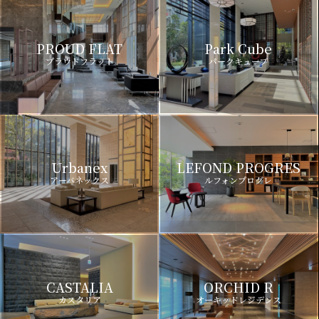
PROUD FLAT
Park Cube
プラウドフラット
パークキューブ
Urbanex
LEFOND PROGRES
アーバネックス
ルフォンプログレ
CASTALIA
ORCHID R
カスタリア
オーキッドレジデンス