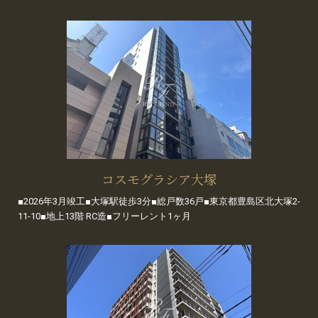
コスモグラシア大塚
■2026年3月竣工■大塚駅徒歩3分■総戸数36戸■東京都豊島区北大塚2-
11-10■地上13階 RC造■フリーレント1ヶ月