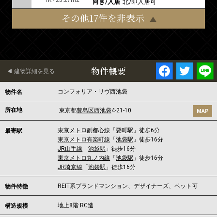
1K - 25.27m2
向き/入居
北/即入居可
その他17件を非表示
物件概要
建物詳細を見る
コンフォリア・リヴ西池袋
物件名
所在地
東京都
豊島区
西池袋
4-21-10
MAP
東京メトロ副都心線
「
要町駅
」徒歩6分
最寄駅
東京メトロ有楽町線
「
池袋駅
」徒歩16分
JR山手線
「
池袋駅
」徒歩16分
東京メトロ丸ノ内線
「
池袋駅
」徒歩16分
JR埼京線
「
池袋駅
」徒歩16分
REIT系ブランドマンション、デザイナーズ、ペット可
物件特徴
地上8階 RC造
構造規模