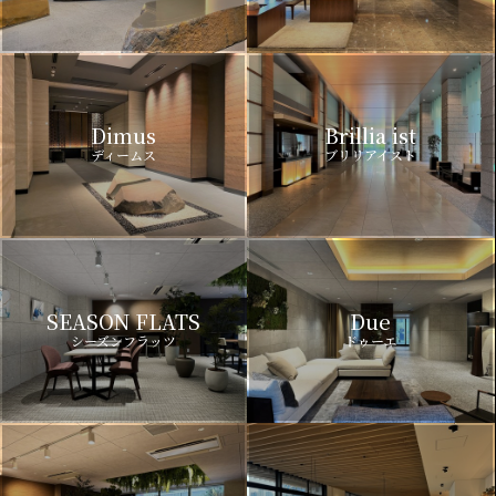
Dimus
Brillia ist
ディームス
ブリリアイスト
SEASON FLATS
Due
シーズンフラッツ
ドゥーエ