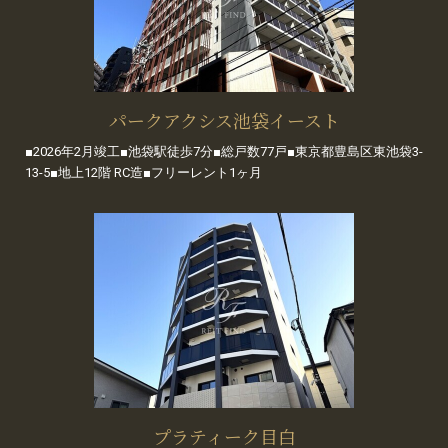
パークアクシス池袋イースト
■2026年2月竣工■池袋駅徒歩7分■総戸数77戸■東京都豊島区東池袋3-
13-5■地上12階 RC造■フリーレント1ヶ月
プラティーク目白