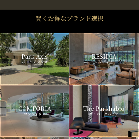
賢くお得なブランド選択
Park Axis
RESIDIA
パークアクシス
レジディア
COMFORIA
The Parkhabio
コンフォリア
ザ・パークハビオ