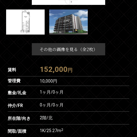
その他の画像を見る（全2枚）
152,000
賃料
円
管理費
10,000円
1ヶ月
/
0ヶ月
敷金/礼金
0ヶ月
/
0ヶ月
仲介/FR
2階/北
所在階/向き
2
1K/25.27m
間取/面積