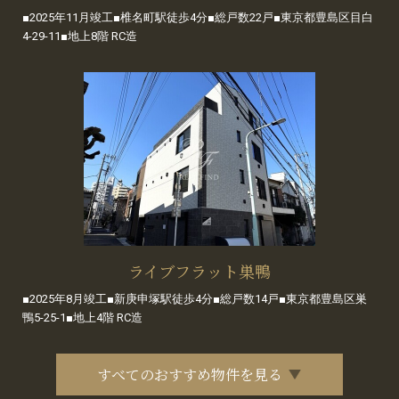
■2025年11月竣工■椎名町駅徒歩4分■総戸数22戸■東京都豊島区目白
4-29-11■地上8階 RC造
ライブフラット巣鴨
■2025年8月竣工■新庚申塚駅徒歩4分■総戸数14戸■東京都豊島区巣
鴨5-25-1■地上4階 RC造
すべてのおすすめ物件を見る