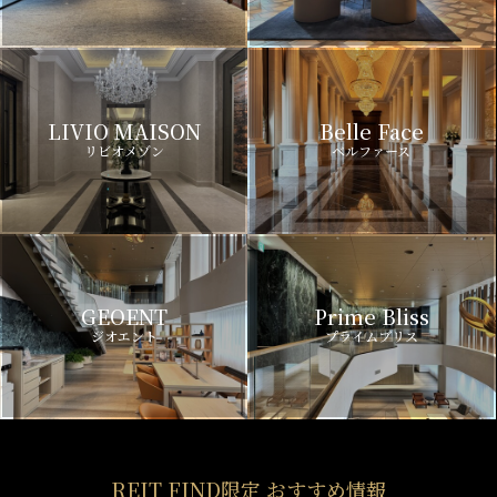
LIVIO MAISON
Belle Face
リビオメゾン
ベルファース
GEOENT
Prime Bliss
ジオエント
プライムブリス
REIT FIND限定 おすすめ情報