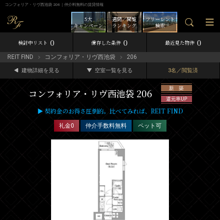
コンフォリア・リヴ西池袋 206｜仲介料無料の賃貸情報
5大
週間／閲覧
フリーレント
キャンペーン
ランキング
検索
0
0
0
検討中リスト
保存した条件
最近見た物件
REIT FIND
コンフォリア・リヴ西池袋
206
建物詳細を見る
空室一覧を見る
3名／閲覧済
新 築
コンフォリア・リヴ西池袋 206
還元率UP
▶ 契約金のお得さ圧倒的。比べてみれば、REIT FIND
礼金0
仲介手数料無料
ペット可