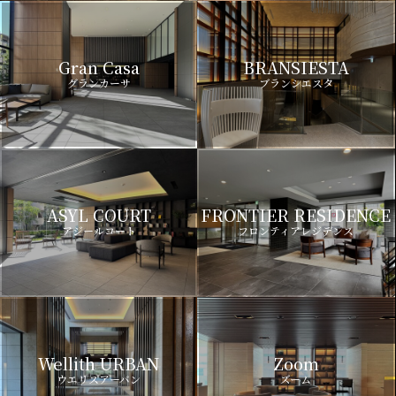
Gran Casa
BRANSIESTA
グランカーサ
ブランシエスタ
ASYL COURT
FRONTIER RESIDENCE
アジールコート
フロンティアレジデンス
Wellith URBAN
Zoom
ウエリスアーバン
ズーム