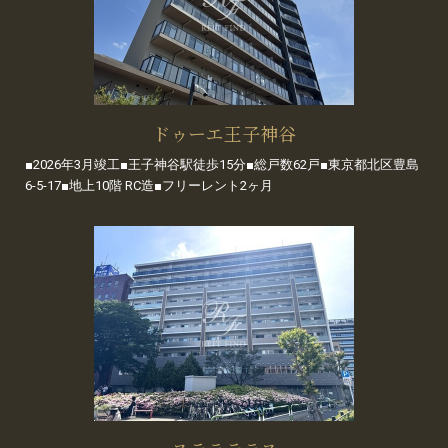
ドゥーエ王子神谷
■2026年3月竣工■王子神谷駅徒歩15分■総戸数62戸■東京都北区豊島
6-5-17■地上10階 RC造■フリーレント2ヶ月