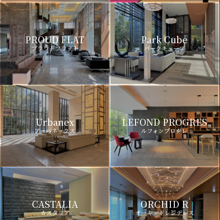
PROUD FLAT
Park Cube
プラウドフラット
パークキューブ
Urbanex
LEFOND PROGRES
アーバネックス
ルフォンプログレ
CASTALIA
ORCHID R
カスタリア
オーキッドレジデンス