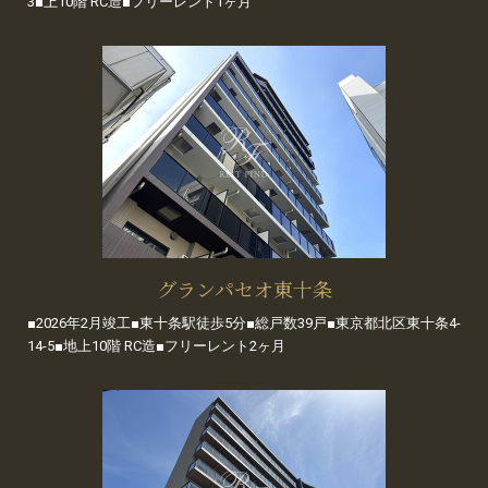
3■上10階 RC造■フリーレント1ヶ月
グランパセオ東十条
■2026年2月竣工■東十条駅徒歩5分■総戸数39戸■東京都北区東十条4-
14-5■地上10階 RC造■フリーレント2ヶ月