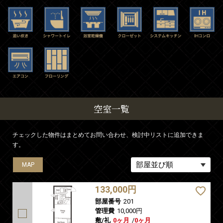
空室一覧
チェックした物件はまとめてお問い合わせ、検討中リストに追加できま
す。
MAP
MAP
MAP
MAP
133,000円
部屋番号
201
管理費
10,000円
敷/礼
0ヶ月
/
0ヶ月