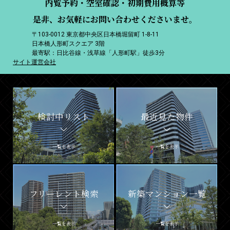
内覧予約・空室確認・初期費用概算等
是非、お気軽にお問い合わせくださいませ。
〒103-0012 東京都中央区日本橋堀留町 1-8-11
日本橋人形町スクエア 3階
最寄駅：日比谷線・浅草線「人形町駅」徒歩3分
サイト運営会社
検討中リスト
最近見た物件
一覧を表示
一覧を表示
フリーレント検索
新築マンション一覧
一覧を表示
一覧を表示