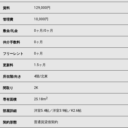
129,000
円
賃料
10,000円
管理費
0ヶ月
/
0ヶ月
敷金/礼金
0ヶ月
仲介手数料
0ヶ月
フリーレント
1.5ヶ月
更新料
4階/北東
所在階/向き
2K
間取り
2
25.18m
専有面積
洋室5.4帖／洋室3.9帖／K2.6帖
部屋詳細
普通賃貸借契約
契約形態