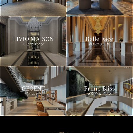
LIVIO MAISON
Belle Face
リビオメゾン
ベルファース
GEOENT
Prime Bliss
ジオエント
プライムブリス