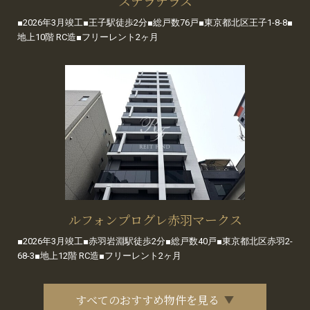
ステラテラス
■2026年3月竣工■王子駅徒歩2分■総戸数76戸■東京都北区王子1-8-8■
地上10階 RC造■フリーレント2ヶ月
ルフォンプログレ赤羽マークス
■2026年3月竣工■赤羽岩淵駅徒歩2分■総戸数40戸■東京都北区赤羽2-
68-3■地上12階 RC造■フリーレント2ヶ月
すべてのおすすめ物件を見る