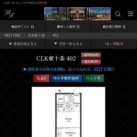
CLK東十条 402｜仲介料無料の賃貸情報
5大
週間／閲覧
フリーレント
キャンペーン
ランキング
検索
0
0
0
検討中リスト
保存した条件
最近見た物件
REIT FIND
CLK東十条
402
建物詳細を見る
空室一覧を見る
1名／閲覧済
築3年以内
CLK東十条 402
還元率UP
▶ 契約金のお得さ圧倒的。比べてみれば、REIT FIND
礼金0
仲介手数料無料
ペット可