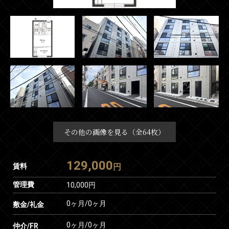
その他の画像を見る（全64枚）
129,000
賃料
円
管理費
10,000円
0ヶ月
/
0ヶ月
敷金/礼金
0ヶ月
/
0ヶ月
仲介/FR