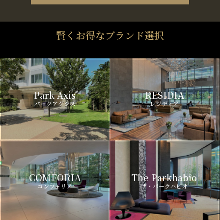
賢くお得なブランド選択
Park Axis
RESIDIA
パークアクシス
レジディア
COMFORIA
The Parkhabio
コンフォリア
ザ・パークハビオ