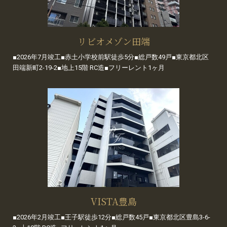
リビオメゾン田端
■2026年7月竣工■赤土小学校前駅徒歩5分■総戸数49戸■東京都北区
田端新町2-19-2■地上15階 RC造■フリーレント1ヶ月
VISTA豊島
■2026年2月竣工■王子駅徒歩12分■総戸数45戸■東京都北区豊島3-6-