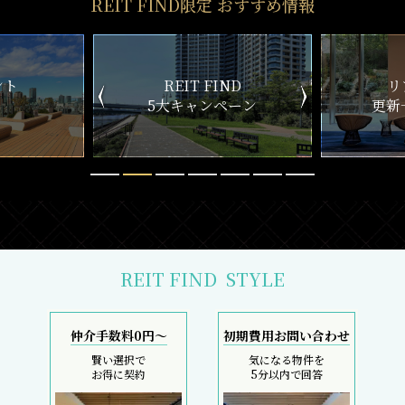
REIT FIND限定 おすすめ情報
ND
リアルタイム
新
ペーン
更新一覧チェック
REIT FIND
STYLE
仲介手数料0円～
初期費用お問い合わせ
賢い選択で
気になる物件を
お得に契約
5分以内で回答