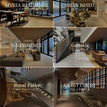
MYRIA RESIDENCE
GRAN PASEO
ミリアレジデンス
グランパセオ
S-RESIDENCE
Genovia
エスレジデンス
ジェノヴィア
Royal Parks
CREST COURT
ロイヤルパークス
クレストコート