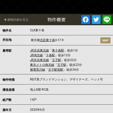
物件概要
建物詳細を見る
CLK東十条
物件名
所在地
東京都
北区
東十条
3-17-9
MAP
JR京浜東北線
「
東十条駅
」徒歩1分
最寄駅
JR埼京線
「
十条駅
」徒歩12分
JR京浜東北線
「
王子駅
」徒歩22分
東京メトロ南北線
「
王子駅
」徒歩22分
都電荒川線
「
王子駅前駅
」徒歩26分
REIT系ブランドマンション、デザイナーズ、ペット可
物件特徴
地上6階 RC造
構造規模
14戸
総戸数
2025年6月
築年月