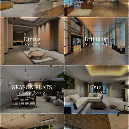
Dimus
Brillia ist
ディームス
ブリリアイスト
SEASON FLATS
Due
シーズンフラッツ
ドゥーエ