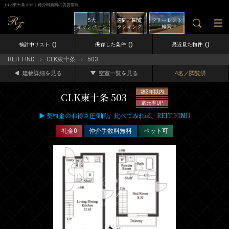
CLK東十条 503｜仲介料無料の賃貸情報
5大
週間／閲覧
フリーレント
キャンペーン
ランキング
検索
0
0
0
検討中リスト
保存した条件
最近見た物件
REIT FIND
CLK東十条
503
建物詳細を見る
空室一覧を見る
4名／閲覧済
築3年以内
CLK東十条 503
還元率UP
▶ 契約金のお得さ圧倒的。比べてみれば、REIT FIND
礼金0
仲介手数料無料
ペット可