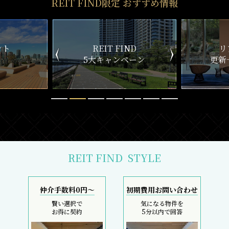
REIT FIND限定 おすすめ情報
ND
リアルタイム
新
ペーン
更新一覧チェック
REIT FIND
STYLE
仲介手数料0円～
初期費用お問い合わせ
賢い選択で
気になる物件を
お得に契約
5分以内で回答