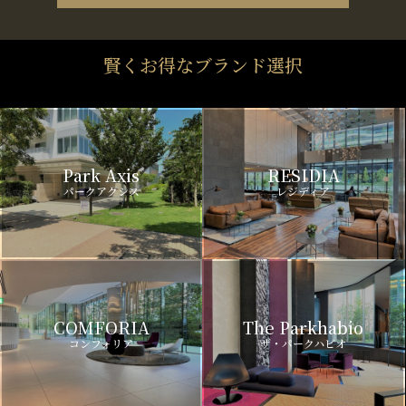
賢くお得なブランド選択
Park Axis
RESIDIA
パークアクシス
レジディア
COMFORIA
The Parkhabio
コンフォリア
ザ・パークハビオ