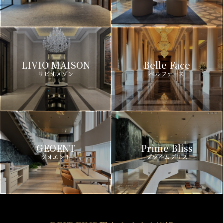
LIVIO MAISON
Belle Face
リビオメゾン
ベルファース
GEOENT
Prime Bliss
ジオエント
プライムブリス