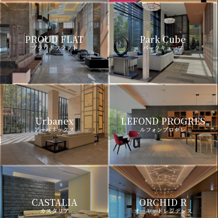
PROUD FLAT
Park Cube
プラウドフラット
パークキューブ
Urbanex
LEFOND PROGRES
アーバネックス
ルフォンプログレ
CASTALIA
ORCHID R
カスタリア
オーキッドレジデンス