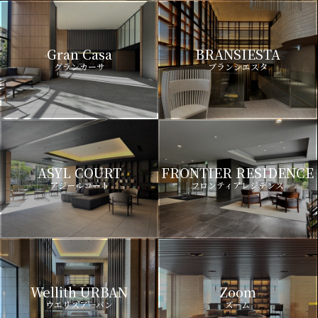
Gran Casa
BRANSIESTA
グランカーサ
ブランシエスタ
ASYL COURT
FRONTIER RESIDENCE
アジールコート
フロンティアレジデンス
Wellith URBAN
Zoom
ウエリスアーバン
ズーム