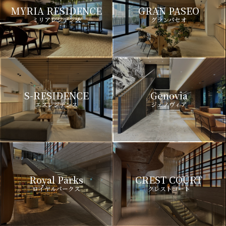
MYRIA RESIDENCE
GRAN PASEO
ミリアレジデンス
グランパセオ
S-RESIDENCE
Genovia
エスレジデンス
ジェノヴィア
Royal Parks
CREST COURT
ロイヤルパークス
クレストコート