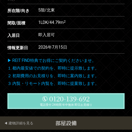
5階/北東
所在階/向き
2
1LDK/44.79m
間取/面積
即入居可
入居日
2026年7月15日
情報更新日
▶ REIT FIND特典でお得にご契約くださいませ。
１.都内最安値での契約を、即時に提示致します。
２.初期費用のお見積りを、即時に案内致します。
３.内覧・リモート内覧を、即時に提案致します。
0120-139-692
電話受付 24時間 年中無休 即日お見積り
部屋設備
建物詳細を見る