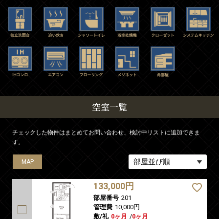
空室一覧
チェックした物件はまとめてお問い合わせ、検討中リストに追加できま
す。
MAP
MAP
MAP
MAP
133,000円
部屋番号
201
管理費
10,000円
敷/礼
0ヶ月
/
0ヶ月