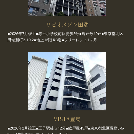
リビオメゾン田端
■2026年7月竣工■赤土小学校前駅徒歩5分■総戸数49戸■東京都北区
田端新町2-19-2■地上15階 RC造■フリーレント1ヶ月
VISTA豊島
■2026年2月竣工■王子駅徒歩12分■総戸数45戸■東京都北区豊島3-6-