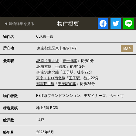
物件概要
建物詳細を見る
CLK東十条
物件名
所在地
東京都
北区
東十条
3-17-9
MAP
JR京浜東北線
「
東十条駅
」徒歩1分
最寄駅
JR埼京線
「
十条駅
」徒歩12分
JR京浜東北線
「
王子駅
」徒歩22分
東京メトロ南北線
「
王子駅
」徒歩22分
都電荒川線
「
王子駅前駅
」徒歩26分
REIT系ブランドマンション、デザイナーズ、ペット可
物件特徴
地上6階 RC造
構造規模
14戸
総戸数
2025年6月
築年月