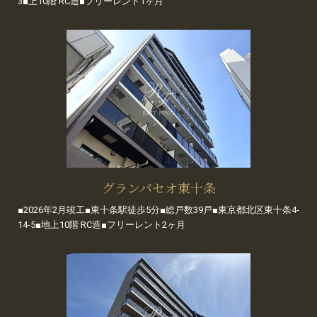
3■上10階 RC造■フリーレント1ヶ月
グランパセオ東十条
■2026年2月竣工■東十条駅徒歩5分■総戸数39戸■東京都北区東十条4-
14-5■地上10階 RC造■フリーレント2ヶ月