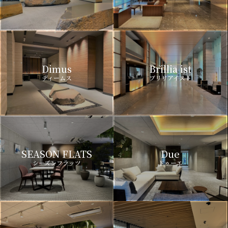
Dimus
Brillia ist
ディームス
ブリリアイスト
SEASON FLATS
Due
シーズンフラッツ
ドゥーエ