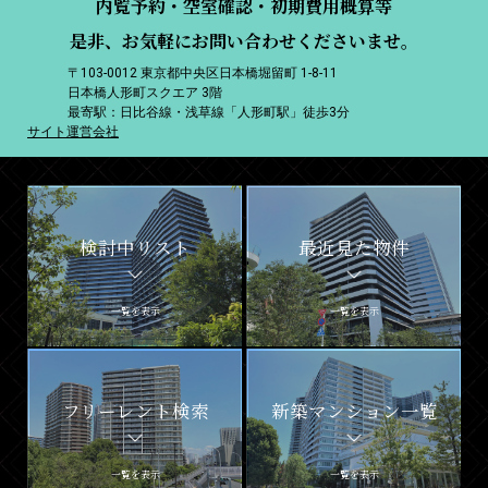
内覧予約・空室確認・初期費用概算等
是非、お気軽にお問い合わせくださいませ。
〒103-0012 東京都中央区日本橋堀留町 1-8-11
日本橋人形町スクエア 3階
最寄駅：日比谷線・浅草線「人形町駅」徒歩3分
サイト運営会社
検討中リスト
最近見た物件
一覧を表示
一覧を表示
フリーレント検索
新築マンション一覧
一覧を表示
一覧を表示