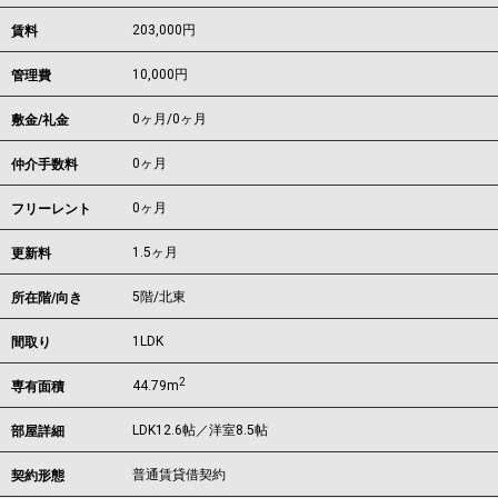
203,000
円
賃料
10,000円
管理費
0ヶ月
/
0ヶ月
敷金/礼金
0ヶ月
仲介手数料
0ヶ月
フリーレント
1.5ヶ月
更新料
5階/北東
所在階/向き
1LDK
間取り
2
44.79m
専有面積
LDK12.6帖／洋室8.5帖
部屋詳細
普通賃貸借契約
契約形態