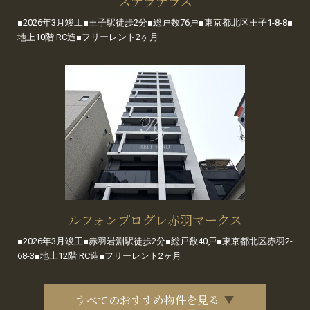
ステラテラス
■2026年3月竣工■王子駅徒歩2分■総戸数76戸■東京都北区王子1-8-8■
地上10階 RC造■フリーレント2ヶ月
ルフォンプログレ赤羽マークス
■2026年3月竣工■赤羽岩淵駅徒歩2分■総戸数40戸■東京都北区赤羽2-
68-3■地上12階 RC造■フリーレント2ヶ月
すべてのおすすめ物件を見る