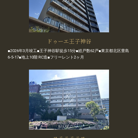
ドゥーエ王子神谷
■2026年3月竣工■王子神谷駅徒歩15分■総戸数62戸■東京都北区豊島
6-5-17■地上10階 RC造■フリーレント2ヶ月