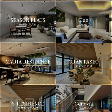
SEASON FLATS
Due
シーズンフラッツ
ドゥーエ
MYRIA RESIDENCE
GRAN PASEO
ミリアレジデンス
グランパセオ
S-RESIDENCE
Genovia
エスレジデンス
ジェノヴィア