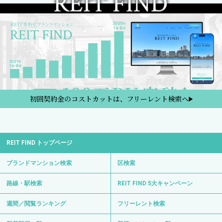
初回契約金のコストカットは、フリーレント検索へ
REIT FIND トップページ
ブランドマンション検索
区検索
路線・駅検索
REIT FIND 5大キャンペーン
週間／閲覧ランキング
フリーレント検索
新着部屋一覧
新築マンション一覧
2日以内の新着、条件改定物件
検討中リスト
プライバシーポリシー
金融商品の販売に関して