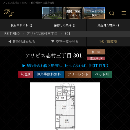
アリビス志村三丁目 301｜仲介料無料の賃貸情報
5大
週間／閲覧
フリーレント
キャンペーン
ランキング
検索
0
0
0
検討中リスト
保存した条件
最近見た物件
REIT FIND
アリビス志村三丁目
301
建物詳細を見る
空室一覧を見る
1名／閲覧済
新 築
アリビス志村三丁目 301
還元率UP
▶ 契約金のお得さ圧倒的。比べてみれば、REIT FIND
礼金0
仲介手数料無料
フリーレント
ペット可