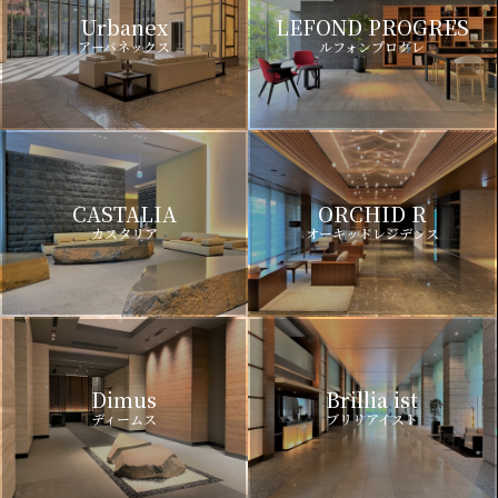
Urbanex
LEFOND PROGRES
アーバネックス
ルフォンプログレ
CASTALIA
ORCHID R
カスタリア
オーキッドレジデンス
Dimus
Brillia ist
ディームス
ブリリアイスト