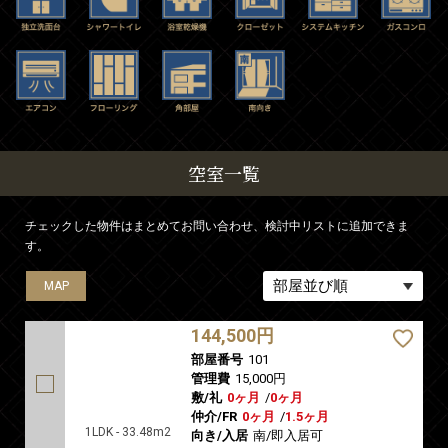
空室一覧
チェックした物件はまとめてお問い合わせ、検討中リストに追加できま
す。
MAP
MAP
MAP
MAP
MAP
MAP
MAP
MAP
MAP
MAP
MAP
MAP
MAP
MAP
MAP
MAP
MAP
MAP
MAP
MAP
MAP
MAP
MAP
144,500円
部屋番号
101
管理費
15,000円
敷/礼
0ヶ月
/
0ヶ月
仲介/FR
0ヶ月
/
1.5ヶ月
1LDK - 33.48m2
向き/入居
南/即入居可