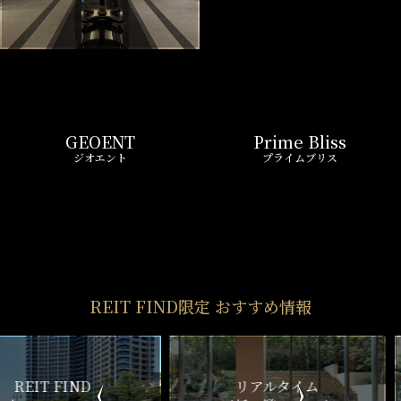
GEOENT
Prime Bliss
ジオエント
プライムブリス
REIT FIND限定 おすすめ情報
ND
リアルタイム
新
ペーン
更新一覧チェック