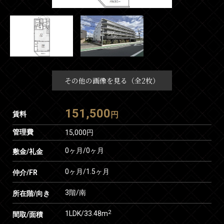
その他の画像を見る（全2枚）
151,500
賃料
円
管理費
15,000円
0ヶ月
/
0ヶ月
敷金/礼金
0ヶ月
/
1.5ヶ月
仲介/FR
3階/南
所在階/向き
2
1LDK/33.48m
間取/面積