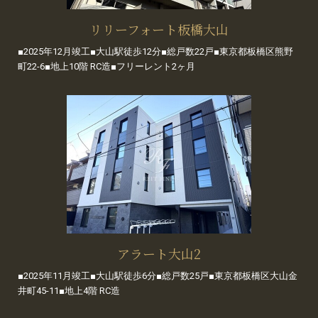
リリーフォート板橋大山
■2025年12月竣工■大山駅徒歩12分■総戸数22戸■東京都板橋区熊野
町22-6■地上10階 RC造■フリーレント2ヶ月
アラート大山2
■2025年11月竣工■大山駅徒歩6分■総戸数25戸■東京都板橋区大山金
井町45-11■地上4階 RC造