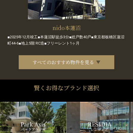
nido本蓮沼
■2025年12月竣工■本蓮沼駅徒歩3分■総戸数40戸■東京都板橋区蓮沼
町44-6■地上5階 RC造■フリーレント1ヶ月
すべてのおすすめ物件を見る
賢くお得なブランド選択
Park Axis
RESIDIA
パークアクシス
レジディア