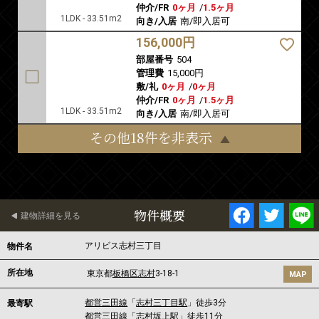
仲介/FR
0ヶ月
/
1.5ヶ月
1LDK - 33.51m2
向き/入居
南/即入居可
156,000円
部屋番号
504
管理費
15,000円
敷/礼
0ヶ月
/
0ヶ月
仲介/FR
0ヶ月
/
1.5ヶ月
1LDK - 33.51m2
向き/入居
南/即入居可
その他18件を非表示
物件概要
建物詳細を見る
アリビス志村三丁目
物件名
所在地
東京都
板橋区
志村
3-18-1
MAP
都営三田線
「
志村三丁目駅
」徒歩3分
最寄駅
都営三田線
「
志村坂上駅
」徒歩11分