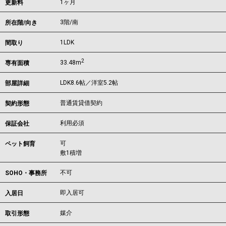
1ヶ月
更新料
3階/南
所在階/向き
1LDK
間取り
2
33.48m
専有面積
LDK8.6帖／洋室5.2帖
部屋詳細
普通賃貸借契約
契約形態
利用必須
保証会社
可
ペット飼育
敷1積増
不可
SOHO・事務所
即入居可
入居日
媒介
取引形態