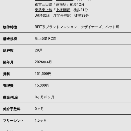
都営三田線
「
蓮根駅
」徒歩12分
東武東上線
「
上板橋駅
」徒歩31分
JR埼京線
「
浮間舟渡駅
」徒歩33分
REIT系ブランドマンション、デザイナーズ、ペット可
物件特徴
地上5階 RC造
構造規模
29戸
総戸数
2026年4月
築年月
151,500
円
賃料
15,000円
管理費
0ヶ月
/
0ヶ月
敷金/礼金
0ヶ月
仲介手数料
1.5ヶ月
フリーレント