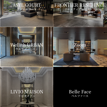
ASYL COURT
FRONTIER RESIDENCE
アジールコート
フロンティアレジデンス
Wellith URBAN
Zoom
ウエリスアーバン
ズーム
LIVIO MAISON
Belle Face
リビオメゾン
ベルファース