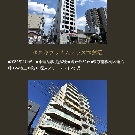
タスキプライムテラス本蓮沼
■2026年1月竣工■本蓮沼駅徒歩2分■総戸数25戸■東京都板橋区蓮沼
町8-2■地上13階 RC造■フリーレント2ヶ月