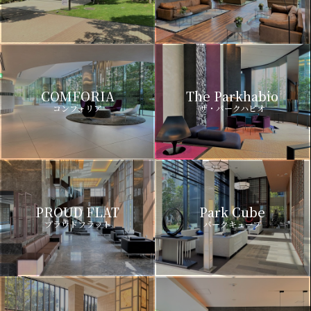
COMFORIA
The Parkhabio
コンフォリア
ザ・パークハビオ
PROUD FLAT
Park Cube
プラウドフラット
パークキューブ