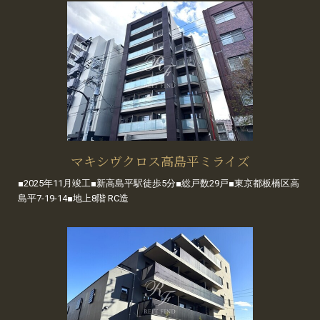
マキシヴクロス高島平ミライズ
■2025年11月竣工■新高島平駅徒歩5分■総戸数29戸■東京都板橋区高
島平7-19-14■地上8階 RC造