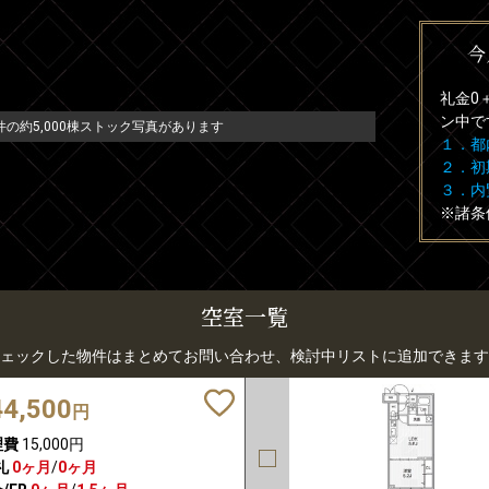
今
礼金0
ン中で
の約5,000棟ストック写真があります
１．都
２．初
３．内
※諸条
空室一覧
ェックした物件はまとめてお問い合わせ、検討中リストに追加できます
44,500
円
理費
15,000円
礼
0ヶ月
/
0ヶ月