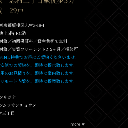
 29戸
京都板橋区志村3-18-1
地上5階 RC造
対象／初回保証料／貸主負担で無料
対象／実質フリーレント2.5ヶ月／相談可
T FIND特典でお得にご契約くださいませ。
最安値での契約を、即時に提示致します。
費用のお見積りを、即時に案内致します。
・リモート内覧を、即時に提案致します。
フリガナ
シムラサンチョウメ
志村三丁目
more