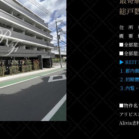
総戸数
住 所 東
概 要 
■全部屋
■全部屋
▶ REI
１.都内
２.初期
３.内覧
■物件名
アリビス
Alivis