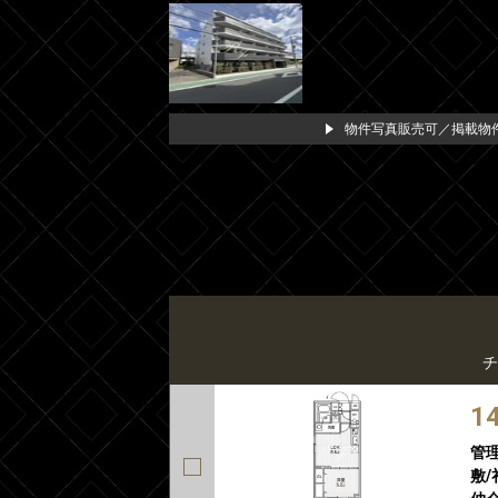
物件写真販売可／掲載物件
チ
1
管
敷/