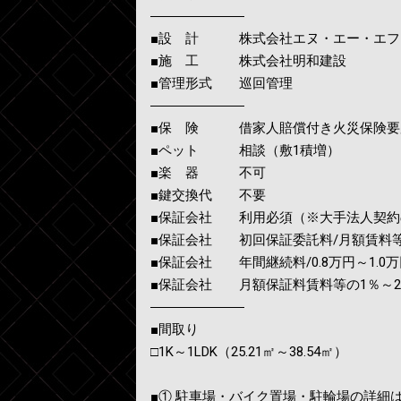
―――――――
■設 計 株式会社エヌ・エー・エフ
■施 工 株式会社明和建設
■管理形式 巡回管理
―――――――
■保 険 借家人賠償付き火災保険要
■ペット 相談（敷1積増）
■楽 器 不可
■鍵交換代 不要
■保証会社 利用必須（※大手法人契約
■保証会社 初回保証委託料/月額賃料等の
■保証会社 年間継続料/0.8万円～1.0万円
■保証会社 月額保証料賃料等の1％～
―――――――
■間取り
□1K～1LDK（25.21㎡～38.54㎡）
■① 駐車場・バイク置場・駐輪場の詳細