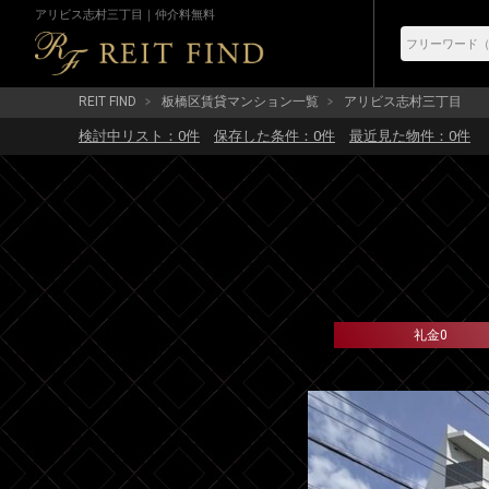
アリビス志村三丁目｜仲介料無料
REIT FIND
板橋区賃貸マンション一覧
アリビス志村三丁目
検討中リスト：
0
件
保存した条件：
0
件
最近見た物件：
0
件
礼金0