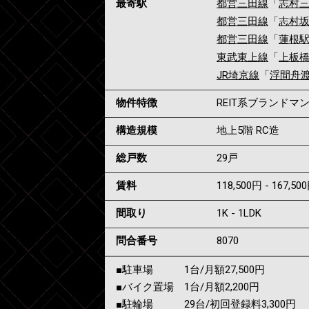
最寄駅
都営三田線
「
志村
都営三田線
「
志村
都営三田線
「
蓮根
東武東上線
「
上板
JR埼京線
「
浮間舟
物件特徴
REIT系ブランド
構造規模
地上5階 RC造
総戸数
29戸
賃料
118,500円 - 167,50
間取り
1K - 1LDK
問合番号
8070
■駐車場 1台/月額27,500円
■バイク置場 1台/月額2,200円
■駐輪場 29台/初回登録料3,300円