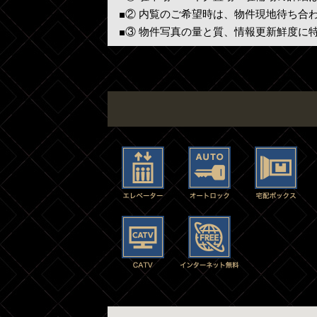
■② 内覧のご希望時は、物件現地待ち合
■③ 物件写真の量と質、情報更新鮮度に