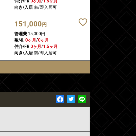
仲介/FR
0ヶ月
/
1.5ヶ月
向き/入居
南/即入居可
151,000
円
管理費
15,000円
敷/礼
0ヶ月
/
0ヶ月
仲介/FR
0ヶ月
/
1.5ヶ月
向き/入居
南/即入居可