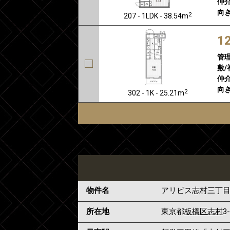
仲介
向き
2
207 - 1LDK - 38.54m
1
管
敷/
仲介
向き
2
302 - 1K - 25.21m
物件名
アリビス志村三丁
所在地
東京都
板橋区
志村
3