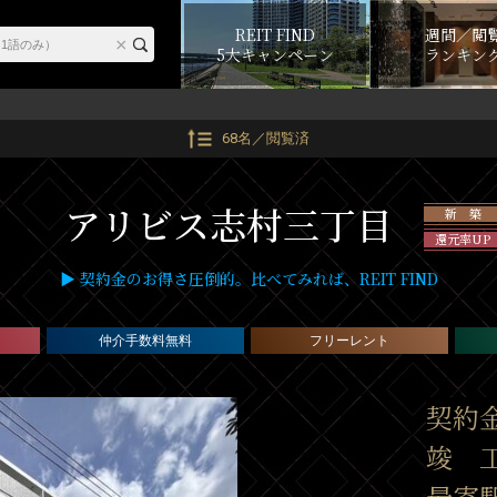
REIT FIND
週間／閲
5大キャンペーン
ランキン
68名／閲覧済
アリビス志村三丁目
新 築
還元率UP
▶ 契約金のお得さ圧倒的。比べてみれば、REIT FIND
仲介手数料無料
フリーレント
契約
竣 工
最寄