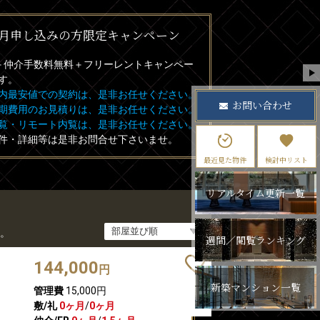
月申し込みの方限定キャンペーン
＋
仲介手数料無料
＋
フリーレント
キャンペー
す。
内最安値での契約は、是非お任せください。
お問い合わせ
期費用のお見積りは、是非お任せください。
覧・リモート内覧は、是非お任せください。
件・詳細等は是非お問合せ下さいませ。
最近見た物件
検討中リスト
リアルタイム更新一覧
。
週間／閲覧ランキング
144,000
円
新築マンション一覧
管理費
15,000円
敷/礼
0ヶ月
/
0ヶ月