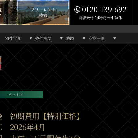
0120-139-692
覧
フリーレント
グ
検索
電話受付 24時間 年中無休
物件写真
物件概要
地図
空室一覧
ペット可
金 初期費用【特別価格】
 2026年4月
駅 志村三丁目駅徒歩3分