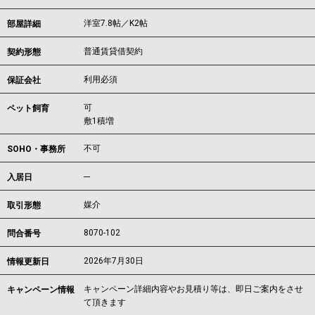
洋室7.8帖／K2帖
部屋詳細
普通賃貸借契約
契約形態
利用必須
保証会社
可
ペット飼育
敷1積増
不可
SOHO・事務所
---
入居日
媒介
取引形態
8070-102
問合番号
2026年7月30日
情報更新日
キャンペーン詳細内容やお見積り等は、即日ご案内をさせ
キャンペーン情報
て頂きます