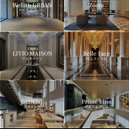
Wellith URBAN
Zoom
ウエリスアーバン
ズーム
LIVIO MAISON
Belle Face
リビオメゾン
ベルファース
GEOENT
Prime Bliss
ジオエント
プライムブリス