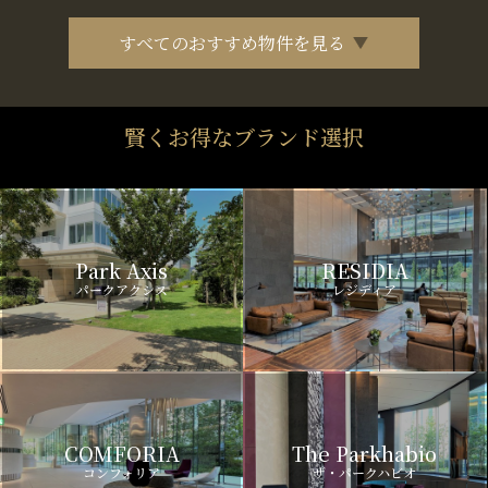
すべてのおすすめ物件を見る
賢くお得なブランド選択
Park Axis
RESIDIA
パークアクシス
レジディア
COMFORIA
The Parkhabio
コンフォリア
ザ・パークハビオ