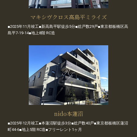
マキシヴクロス高島平ミライズ
■2025年11月竣工■新高島平駅徒歩5分■総戸数29戸■東京都板橋区高
島平7-19-14■地上8階 RC造
nido本蓮沼
■2025年12月竣工■本蓮沼駅徒歩3分■総戸数40戸■東京都板橋区蓮沼
町44-6■地上5階 RC造■フリーレント1ヶ月