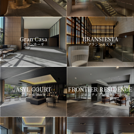
Gran Casa
BRANSIESTA
グランカーサ
ブランシエスタ
ASYL COURT
FRONTIER RESIDENCE
アジールコート
フロンティアレジデンス