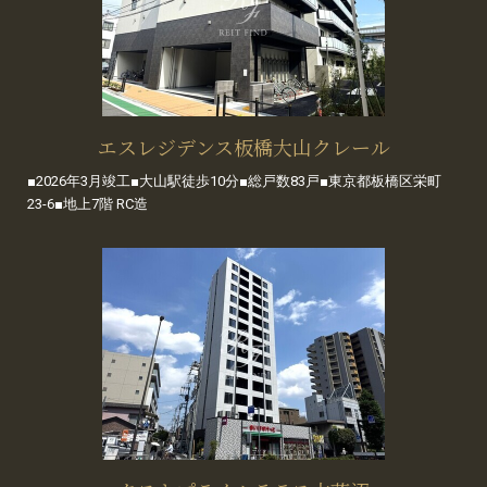
エスレジデンス板橋大山クレール
■2026年3月竣工■大山駅徒歩10分■総戸数83戸■東京都板橋区栄町
23-6■地上7階 RC造