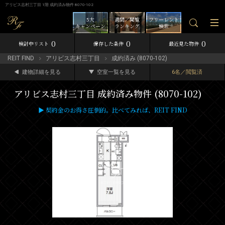
アリビス志村三丁目 1階 成約済み物件 8070-102
5大
週間／閲覧
フリーレント
キャンペーン
ランキング
検索
0
0
0
検討中リスト
保存した条件
最近見た物件
REIT FIND
アリビス志村三丁目
成約済み (8070-102)
建物詳細を見る
空室一覧を見る
6名／閲覧済
アリビス志村三丁目 成約済み物件 (8070-102)
▶ 契約金のお得さ圧倒的。比べてみれば、REIT FIND