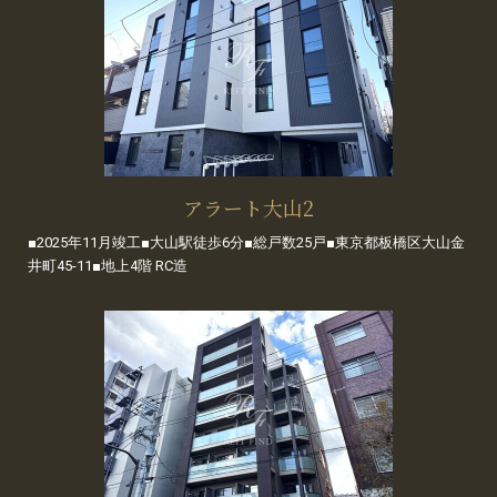
アラート大山2
■2025年11月竣工■大山駅徒歩6分■総戸数25戸■東京都板橋区大山金
井町45-11■地上4階 RC造