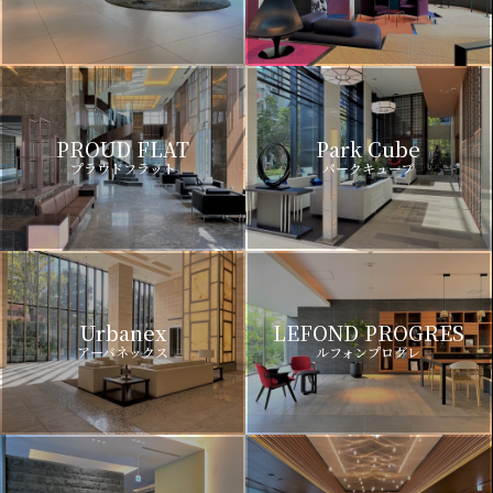
PROUD FLAT
Park Cube
プラウドフラット
パークキューブ
Urbanex
LEFOND PROGRES
アーバネックス
ルフォンプログレ