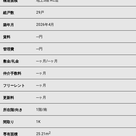
地上5階 RC造
構造規模
29戸
総戸数
2026年4月
築年月
---
円
賃料
---円
管理費
---ヶ月
/
---ヶ月
敷金/礼金
---ヶ月
仲介手数料
---ヶ月
フリーレント
---ヶ月
更新料
1階/南
所在階/向き
1K
間取り
2
25.21m
専有面積