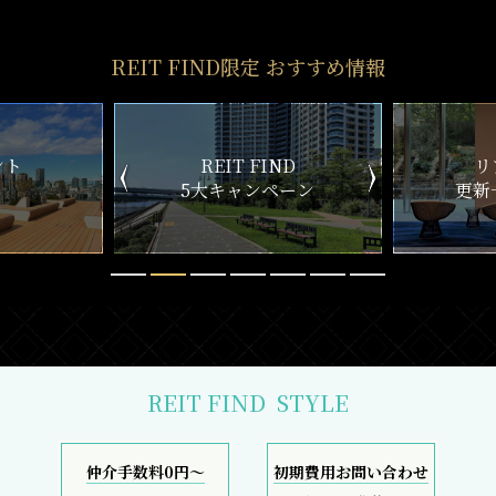
REIT FIND限定 おすすめ情報
ND
リアルタイム
新
ペーン
更新一覧チェック
REIT FIND
STYLE
仲介手数料0円～
初期費用お問い合わせ