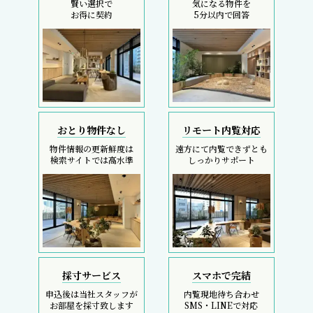
賢い選択で
気になる物件を
お得に契約
5分以内で回答
おとり物件なし
リモート内覧対応
物件情報の更新鮮度は
遠方にて内覧できずとも
検索サイトでは高水準
しっかりサポート
採寸サービス
スマホで完結
申込後は当社スタッフが
内覧現地待ち合わせ
お部屋を採寸致します
SMS・LINEで対応