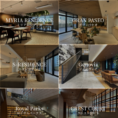
MYRIA RESIDENCE
GRAN PASEO
ミリアレジデンス
グランパセオ
S-RESIDENCE
Genovia
エスレジデンス
ジェノヴィア
Royal Parks
CREST COURT
ロイヤルパークス
クレストコート