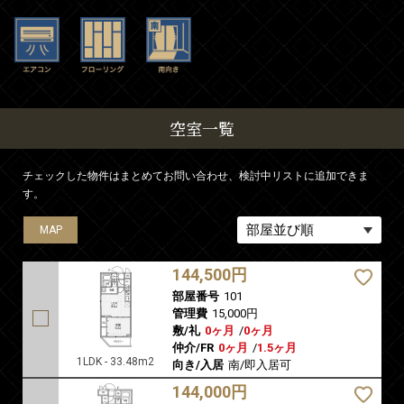
空室一覧
チェックした物件はまとめてお問い合わせ、検討中リストに追加できま
す。
MAP
MAP
MAP
MAP
MAP
144,500円
部屋番号
101
管理費
15,000円
敷/礼
0ヶ月
/
0ヶ月
仲介/FR
0ヶ月
/
1.5ヶ月
1LDK - 33.48m2
向き/入居
南/即入居可
144,000円