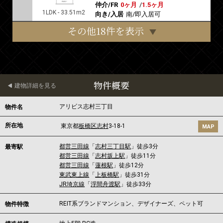
仲介/FR
0ヶ月
/
1.5ヶ月
1LDK - 33.51m2
向き/入居
南/即入居可
その他18件を表示
物件概要
建物詳細を見る
アリビス志村三丁目
物件名
所在地
東京都
板橋区
志村
3-18-1
MAP
都営三田線
「
志村三丁目駅
」徒歩3分
最寄駅
都営三田線
「
志村坂上駅
」徒歩11分
都営三田線
「
蓮根駅
」徒歩12分
東武東上線
「
上板橋駅
」徒歩31分
JR埼京線
「
浮間舟渡駅
」徒歩33分
REIT系ブランドマンション、デザイナーズ、ペット可
物件特徴