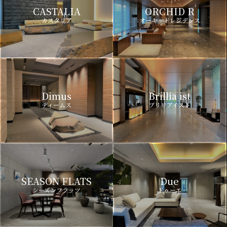
CASTALIA
ORCHID R
カスタリア
オーキッドレジデンス
Dimus
Brillia ist
ディームス
ブリリアイスト
SEASON FLATS
Due
シーズンフラッツ
ドゥーエ