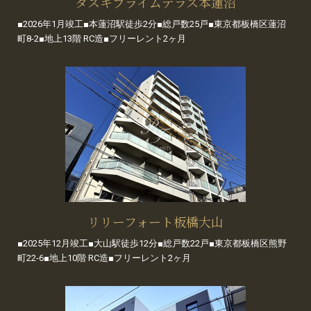
タスキプライムテラス本蓮沼
■2026年1月竣工■本蓮沼駅徒歩2分■総戸数25戸■東京都板橋区蓮沼
町8-2■地上13階 RC造■フリーレント2ヶ月
リリーフォート板橋大山
■2025年12月竣工■大山駅徒歩12分■総戸数22戸■東京都板橋区熊野
町22-6■地上10階 RC造■フリーレント2ヶ月