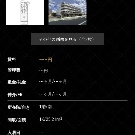
その他の画像を見る（全2枚）
---
賃料
円
管理費
---円
---ヶ月
/
---ヶ月
敷金/礼金
---ヶ月
/
---ヶ月
仲介/FR
1階/南
所在階/向き
2
1K/25.21m
間取/面積
---
入居日