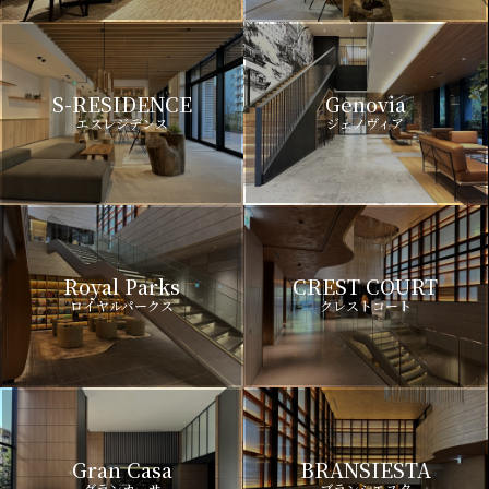
S-RESIDENCE
Genovia
エスレジデンス
ジェノヴィア
Royal Parks
CREST COURT
ロイヤルパークス
クレストコート
Gran Casa
BRANSIESTA
グランカーサ
ブランシエスタ