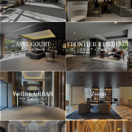
ASYL COURT
FRONTIER RESIDENCE
アジールコート
フロンティアレジデンス
Wellith URBAN
Zoom
ウエリスアーバン
ズーム