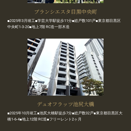
ブランシエスタ目黒中央町
■2025年3月竣工■学芸大学駅徒歩11分■総戸数101戸■東京都目黒区
中央町1-3-20■地上7階 RC造一部木造
デュオフラッツ池尻大橋
■2025年10月竣工■池尻大橋駅徒歩7分■総戸数32戸■東京都目黒区大
橋1-6-4■地上12階 RC造■フリーレント2ヶ月