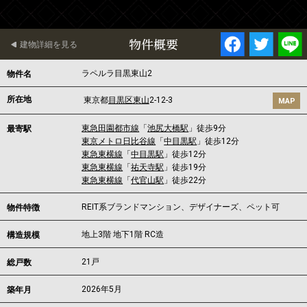
物件概要
建物詳細を見る
ラペルラ目黒東山2
物件名
所在地
東京都
目黒区
東山
2-12-3
MAP
東急田園都市線
「
池尻大橋駅
」徒歩9分
最寄駅
東京メトロ日比谷線
「
中目黒駅
」徒歩12分
東急東横線
「
中目黒駅
」徒歩12分
東急東横線
「
祐天寺駅
」徒歩19分
東急東横線
「
代官山駅
」徒歩22分
REIT系ブランドマンション、デザイナーズ、ペット可
物件特徴
地上3階 地下1階 RC造
構造規模
21戸
総戸数
2026年5月
築年月