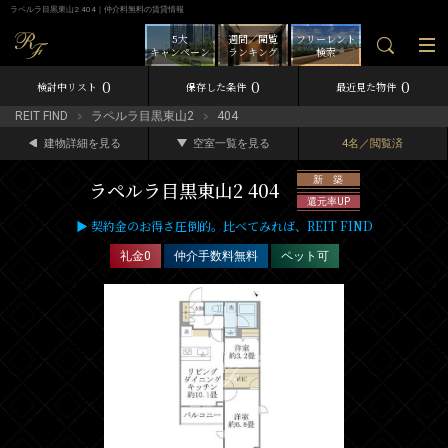
ラペルラ目黒東山2 404｜仲介料無料の賃貸情報
5大
週間／閲覧
フリーレント
キャンペーン
ランキング
検索
0
0
0
検討中リスト
保存した条件
最近見た物件
REIT FIND
ラペルラ目黒東山2
404
建物詳細を見る
空室一覧を見る
4名／閲覧済
新 築
ラペルラ目黒東山2 404
還元率UP
▶ 契約金のお得さ圧倒的。比べてみれば、REIT FIND
礼金0
仲介手数料無料
ペット可