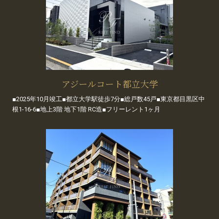
アジールコート都立大学
■2025年10月竣工■都立大学駅徒歩7分■総戸数45戸■東京都目黒区中
根1-16-6■地上3階 地下1階 RC造■フリーレント1ヶ月