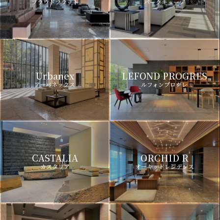
プラウドフラット
パークキューブ
Urbanex
LEFOND PROGRES
アーバネックス
ルフォンプログレ
CASTALIA
ORCHID R
カスタリア
オーキッドレジデンス