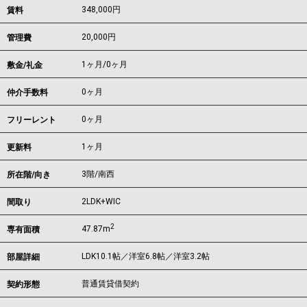
348,000
円
賃料
20,000円
管理費
1ヶ月
/
0ヶ月
敷金/礼金
0ヶ月
仲介手数料
0ヶ月
フリーレント
1ヶ月
更新料
3階/南西
所在階/向き
2LDK+WIC
間取り
2
47.87m
専有面積
LDK10.1帖／洋室6.8帖／洋室3.2帖
部屋詳細
普通賃貸借契約
契約形態