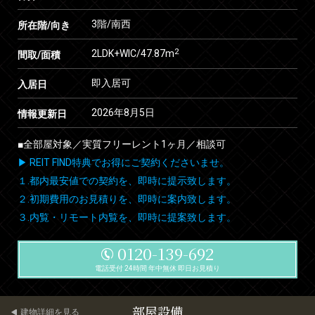
3階/南西
所在階/向き
2
2LDK+WIC/47.87m
間取/面積
即入居可
入居日
2026年8月5日
情報更新日
■全部屋対象／実質フリーレント1ヶ月／相談可
▶ REIT FIND特典でお得にご契約くださいませ。
１.都内最安値での契約を、即時に提示致します。
２.初期費用のお見積りを、即時に案内致します。
３.内覧・リモート内覧を、即時に提案致します。
0120-139-692
電話受付 24時間 年中無休 即日お見積り
部屋設備
建物詳細を見る