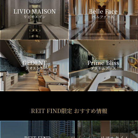
LIVIO MAISON
Belle Face
リビオメゾン
ベルファース
GEOENT
Prime Bliss
ジオエント
プライムブリス
REIT FIND限定 おすすめ情報