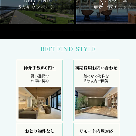
ND
リアルタイム
新
ペーン
更新一覧チェック
REIT FIND
STYLE
仲介手数料0円～
初期費用お問い合わせ
賢い選択で
気になる物件を
お得に契約
5分以内で回答
おとり物件なし
リモート内覧対応