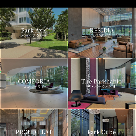
Park Axis
RESIDIA
パークアクシス
レジディア
COMFORIA
The Parkhabio
コンフォリア
ザ・パークハビオ
PROUD FLAT
Park Cube