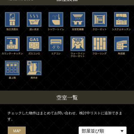
空室一覧
チェックした物件はまとめてお問い合わせ、検討中リストに追加できま
す。
MAP
MAP
MAP
MAP
MAP
MAP
MAP
MAP
MAP
MAP
MAP
MAP
MAP
MAP
MAP
MAP
MAP
MAP
MAP
MAP