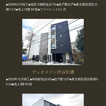
■2026年2月竣工■池尻大橋駅徒歩7分■総戸数22戸■東京都目黒区大
橋1-2-3■地上12階 RC造■フリーレント2ヶ月
デュオメゾン渋谷松濤
■2025年12月竣工■神泉駅徒歩5分■総戸数15戸■東京都目黒区駒場3-
2-24■地上4階 RC造