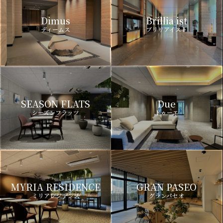
Dimus
Brillia ist
ディームス
ブリリアイスト
SEASON FLATS
Due
シーズンフラッツ
ドゥーエ
MYRIA RESIDENCE
GRAN PASEO
ミリアレジデンス
グランパセオ