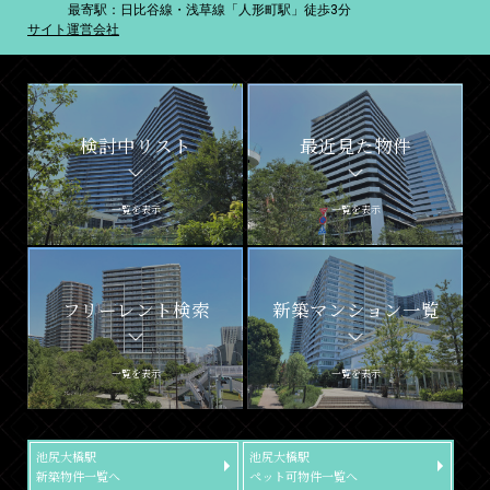
最寄駅：日比谷線・浅草線「人形町駅」徒歩3分
サイト運営会社
検討中リスト
最近見た物件
一覧を表示
一覧を表示
フリーレント検索
新築マンション一覧
一覧を表示
一覧を表示
池尻大橋駅
池尻大橋駅
新築物件一覧へ
ペット可物件一覧へ