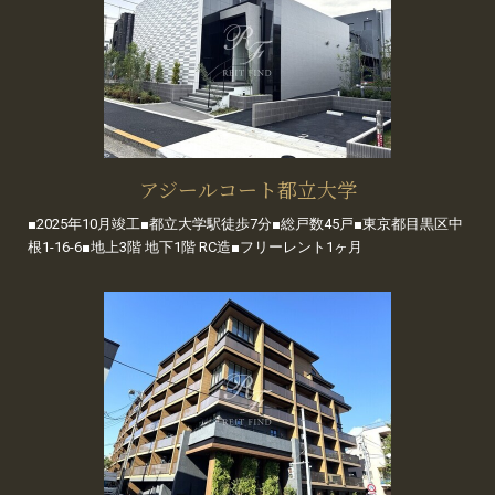
アジールコート都立大学
■2025年10月竣工■都立大学駅徒歩7分■総戸数45戸■東京都目黒区中
根1-16-6■地上3階 地下1階 RC造■フリーレント1ヶ月