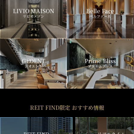
LIVIO MAISON
Belle Face
リビオメゾン
ベルファース
GEOENT
Prime Bliss
ジオエント
プライムブリス
REIT FIND限定 おすすめ情報