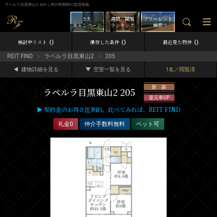
ラペルラ目黒東山2 205｜仲介料無料の賃貸情報
5大
週間／閲覧
フリーレント
キャンペーン
ランキング
検索
0
0
0
検討中リスト
保存した条件
最近見た物件
REIT FIND
ラペルラ目黒東山2
205
建物詳細を見る
空室一覧を見る
1名／閲覧済
新 築
ラペルラ目黒東山2 205
還元率UP
▶ 契約金のお得さ圧倒的。比べてみれば、REIT FIND
礼金0
仲介手数料無料
ペット可