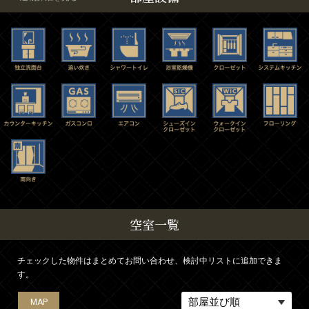
空室一覧
チェックした物件はまとめてお問い合わせ、検討中リストに追加できま
す。
MAP
MAP
MAP
MAP
MAP
MAP
MAP
MAP
MAP
MAP
MAP
MAP
MAP
MAP
MAP
MAP
MAP
MAP
MAP
MAP