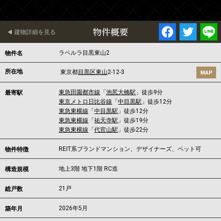
物件概要
建物詳細を見る
ラペルラ目黒東山2
物件名
所在地
東京都
目黒区
東山
2-12-3
MAP
東急田園都市線
「
池尻大橋駅
」徒歩9分
最寄駅
東京メトロ日比谷線
「
中目黒駅
」徒歩12分
東急東横線
「
中目黒駅
」徒歩12分
東急東横線
「
祐天寺駅
」徒歩19分
東急東横線
「
代官山駅
」徒歩22分
REIT系ブランドマンション、デザイナーズ、ペット可
物件特徴
地上3階 地下1階 RC造
構造規模
21戸
総戸数
2026年5月
築年月