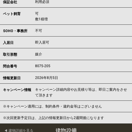
利用必須
保証会社
可
ペット飼育
敷1積増
不可
SOHO・事務所
即入居可
入居日
媒介
取引形態
8075-205
問合番号
2026年8月5日
情報更新日
キャンペーン詳細内容やお見積り等は、即日ご案内をさせ
キャンペーン情報
て頂きます
※キャンペーン適用には、制約条件・違約金等はございません
※次回更新予定日は、上記の情報更新日から2週間後になります
建物設備
建物詳細を見る