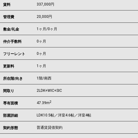
337,000
円
賃料
20,000円
管理費
1ヶ月
/
0ヶ月
敷金/礼金
0ヶ月
仲介手数料
0ヶ月
フリーレント
1ヶ月
更新料
1階/南西
所在階/向き
2LDK+WIC+SIC
間取り
2
47.39m
専有面積
LDK10.5帖／洋室4.6帖／洋室4帖
部屋詳細
普通賃貸借契約
契約形態