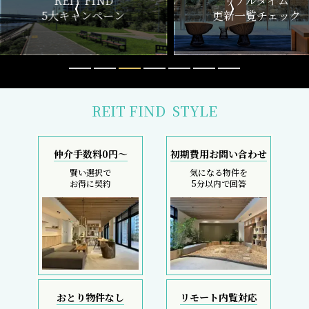
ND
リアルタイム
新
ペーン
更新一覧チェック
REIT FIND
STYLE
仲介手数料0円～
初期費用お問い合わせ
賢い選択で
気になる物件を
お得に契約
5分以内で回答
おとり物件なし
リモート内覧対応