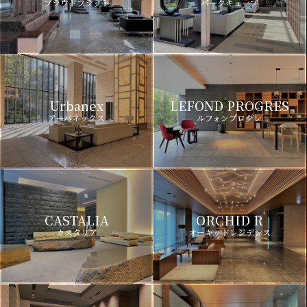
プラウドフラット
パークキューブ
Urbanex
LEFOND PROGRES
アーバネックス
ルフォンプログレ
CASTALIA
ORCHID R
カスタリア
オーキッドレジデンス