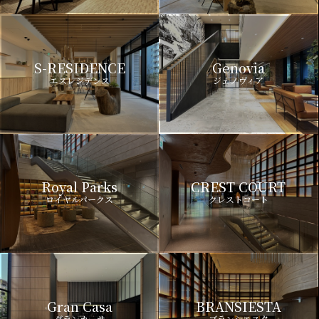
S-RESIDENCE
Genovia
エスレジデンス
ジェノヴィア
Royal Parks
CREST COURT
ロイヤルパークス
クレストコート
Gran Casa
BRANSIESTA
グランカーサ
ブランシエスタ