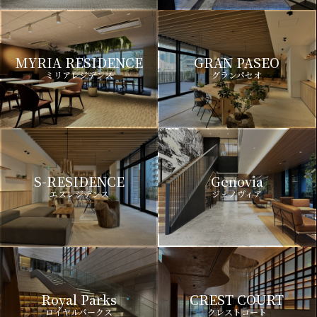
MYRIA RESIDENCE
GRAN PASEO
ミリアレジデンス
グランパセオ
S-RESIDENCE
Genovia
エスレジデンス
ジェノヴィア
Royal Parks
CREST COURT
ロイヤルパークス
クレストコート