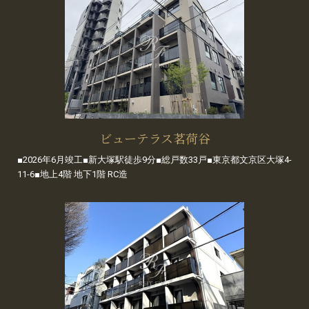
ビューテラス茗荷谷
■2026年6月竣工■新大塚駅徒歩9分■総戸数33戸■東京都文京区大塚4-
11-6■地上4階 地下1階 RC造