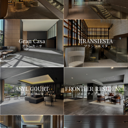
Gran Casa
BRANSIESTA
グランカーサ
ブランシエスタ
ASYL COURT
FRONTIER RESIDENCE
アジールコート
フロンティアレジデンス