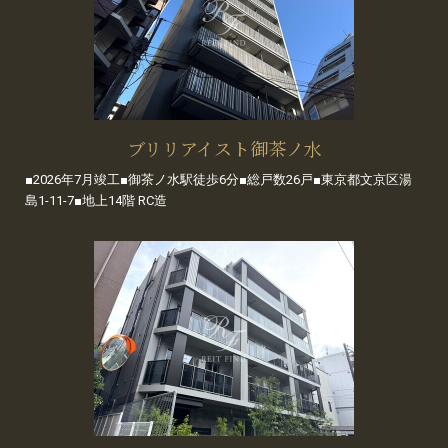
ブリリアイスト御茶ノ水
■2026年7月竣工■御茶ノ水駅徒歩6分■総戸数26戸■東京都文京区湯
島1-11-7■地上14階 RC造