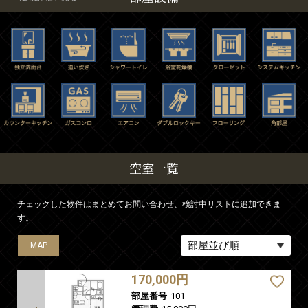
空室一覧
チェックした物件はまとめてお問い合わせ、検討中リストに追加できま
す。
MAP
MAP
MAP
MAP
MAP
MAP
MAP
MAP
MAP
MAP
MAP
MAP
MAP
MAP
MAP
MAP
MAP
MAP
MAP
MAP
MAP
MAP
170,000円
部屋番号
101