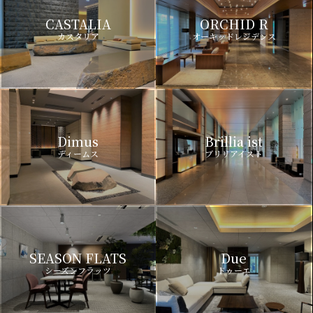
CASTALIA
ORCHID R
カスタリア
オーキッドレジデンス
Dimus
Brillia ist
ディームス
ブリリアイスト
SEASON FLATS
Due
シーズンフラッツ
ドゥーエ