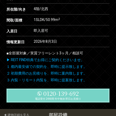
4階/北西
所在階/向き
2
1SLDK/50.99m
間取/面積
即入居可
入居日
2026年8月3日
情報更新日
■全部屋対象／実質フリーレント3ヶ月／相談可
▶ REIT FIND特典でお得にご契約くださいませ。
１.都内最安値での契約を、即時に提示致します。
２.初期費用のお見積りを、即時に案内致します。
３.内覧・リモート内覧を、即時に提案致します。
0120-139-692
電話受付 24時間 年中無休 即日お見積り
部屋設備
建物詳細を見る