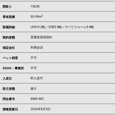
1SLDK
間取り
2
50.99m
専有面積
LDK10.2帖／洋室5.8帖／サービスルーム5.8帖
部屋詳細
普通賃貸借契約
契約形態
利用必須
保証会社
不可
ペット飼育
不可
SOHO・事務所
即入居可
入居日
媒介
取引形態
8083-402
問合番号
2026年8月3日
情報更新日