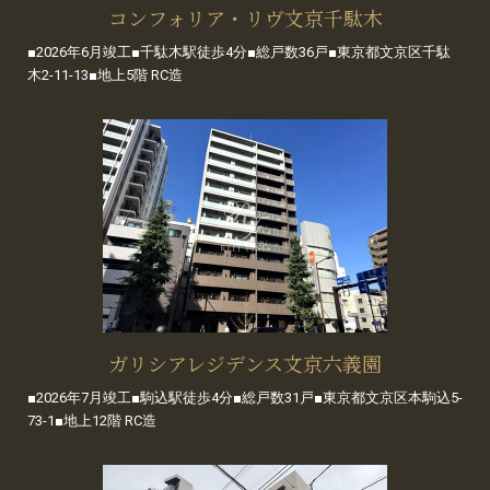
コンフォリア・リヴ文京千駄木
■2026年6月竣工■千駄木駅徒歩4分■総戸数36戸■東京都文京区千駄
木2-11-13■地上5階 RC造
ガリシアレジデンス文京六義園
■2026年7月竣工■駒込駅徒歩4分■総戸数31戸■東京都文京区本駒込5-
73-1■地上12階 RC造