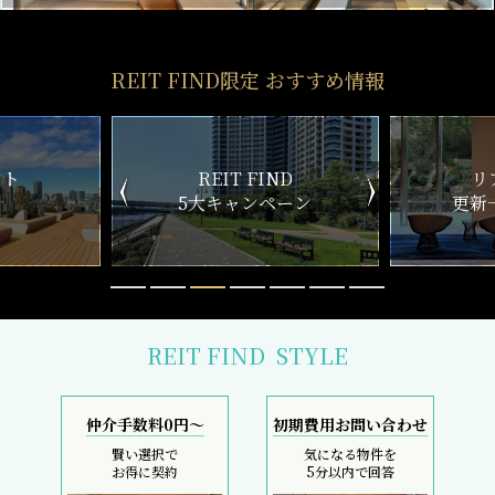
REIT FIND限定 おすすめ情報
ND
リアルタイム
新
ペーン
更新一覧チェック
REIT FIND
STYLE
仲介手数料0円～
初期費用お問い合わせ
賢い選択で
気になる物件を
お得に契約
5分以内で回答