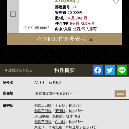
276,000円
部屋番号
503
管理費
20,000円
敷/礼
0ヶ月
/
0ヶ月
仲介/FR
0ヶ月
/
2.0ヶ月
2LDK - 55.80m2
向き/入居
北西/即入居可
その他17件を非表示
物件概要
建物詳細を見る
Aglaia 千石 Deux
物件名
所在地
東京都
文京区
千石
2-37-4
MAP
都営三田線
「
千石駅
」徒歩7分
最寄駅
都営三田線
「
巣鴨駅
」徒歩18分
JR山手線
「
巣鴨駅
」徒歩18分
都営三田線
「
白山駅
」徒歩18分
東京メトロ南北線
「
本駒込駅
」徒歩21分