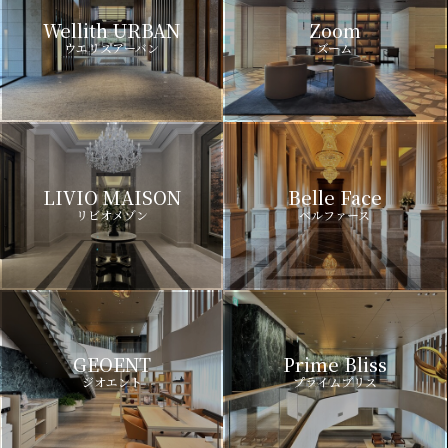
Wellith URBAN
Zoom
ウエリスアーバン
ズーム
LIVIO MAISON
Belle Face
リビオメゾン
ベルファース
GEOENT
Prime Bliss
ジオエント
プライムブリス