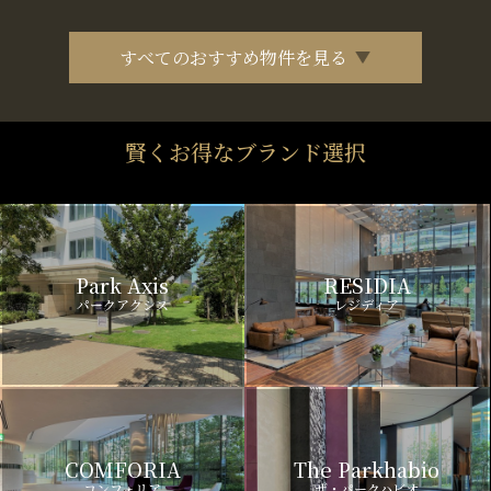
すべてのおすすめ物件を見る
賢くお得なブランド選択
Park Axis
RESIDIA
パークアクシス
レジディア
COMFORIA
The Parkhabio
コンフォリア
ザ・パークハビオ