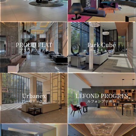
PROUD FLAT
Park Cube
プラウドフラット
パークキューブ
Urbanex
LEFOND PROGRES
アーバネックス
ルフォンプログレ