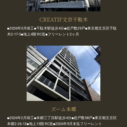
CREATIF文京千駄木
■2026年3月竣工■千駄木駅徒歩4分■総戸数29戸■東京都文京区千駄
木2-17-5■地上4階 RC造■フリーレント2ヶ月
ズーム本郷
■2026年2月竣工■本郷三丁目駅徒歩4分■総戸数58戸■東京都文京区
本郷2-26-13■地上15階 RC造■2026年9月末迄フリーレント