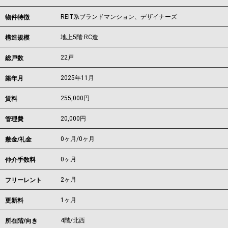
REIT系ブランドマンション、デザイナーズ
物件特徴
地上5階 RC造
構造規模
22戸
総戸数
2025年11月
築年月
255,000
円
賃料
20,000円
管理費
0ヶ月
/
0ヶ月
敷金/礼金
0ヶ月
仲介手数料
2ヶ月
フリーレント
1ヶ月
更新料
4階/北西
所在階/向き