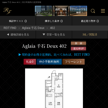
Aglaia 千石 Deux 402｜仲介料無料の賃貸情報
5大
週間／閲覧
フリーレント
キャンペーン
ランキング
検索
0
0
0
検討中リスト
保存した条件
最近見た物件
REIT FIND
Aglaia 千石 Deux
402
建物詳細を見る
空室一覧を見る
3名／閲覧済
新 築
Aglaia 千石 Deux 402
還元率UP
▶ 契約金のお得さ圧倒的。比べてみれば、REIT FIND
礼金0
仲介手数料無料
フリーレント