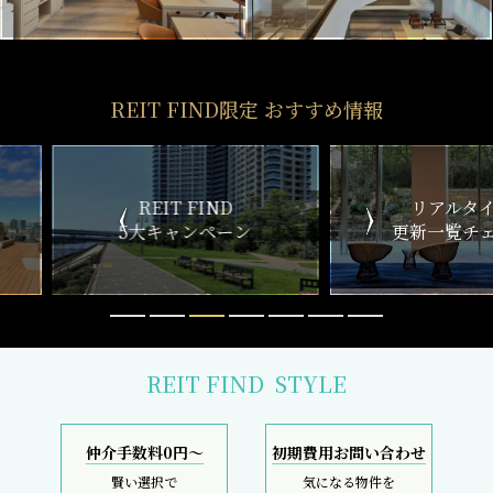
REIT FIND限定 おすすめ情報
ND
リアルタイム
新
ペーン
更新一覧チェック
REIT FIND
STYLE
仲介手数料0円～
初期費用お問い合わせ
賢い選択で
気になる物件を