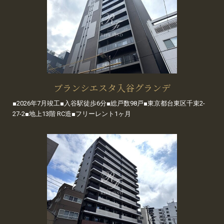
ブランシエスタ入谷グランデ
■2026年7月竣工■入谷駅徒歩6分■総戸数98戸■東京都台東区千束2-
27-2■地上13階 RC造■フリーレント1ヶ月