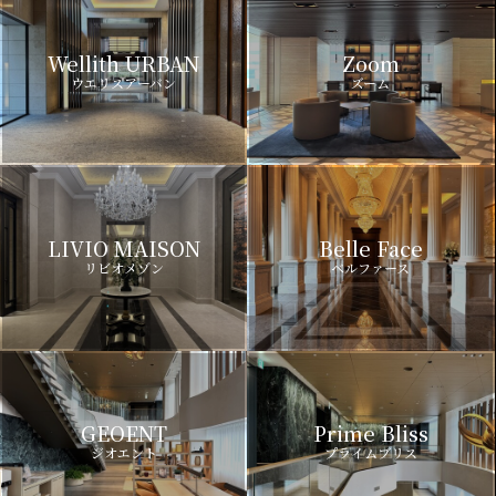
Wellith URBAN
Zoom
ウエリスアーバン
ズーム
LIVIO MAISON
Belle Face
リビオメゾン
ベルファース
GEOENT
Prime Bliss
ジオエント
プライムブリス