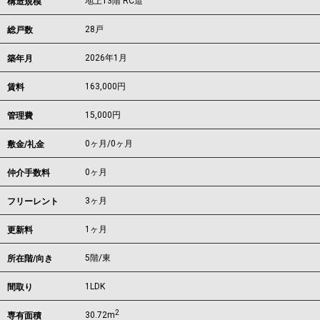
地上13階 RC造
構造規模
28戸
総戸数
2026年1月
築年月
163,000
円
賃料
15,000円
管理費
0ヶ月
/
0ヶ月
敷金/礼金
0ヶ月
仲介手数料
3ヶ月
フリーレント
1ヶ月
更新料
5階/東
所在階/向き
1LDK
間取り
2
30.72m
専有面積