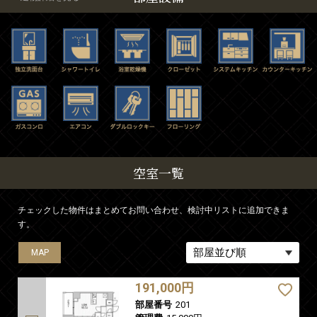
空室一覧
チェックした物件はまとめてお問い合わせ、検討中リストに追加できま
す。
MAP
MAP
MAP
MAP
MAP
MAP
MAP
MAP
MAP
MAP
MAP
MAP
MAP
MAP
MAP
MAP
MAP
MAP
191,000円
部屋番号
201