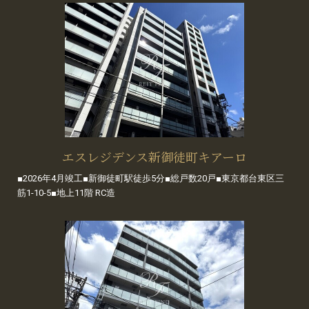
エスレジデンス新御徒町キアーロ
■2026年4月竣工■新御徒町駅徒歩5分■総戸数20戸■東京都台東区三
筋1-10-5■地上11階 RC造