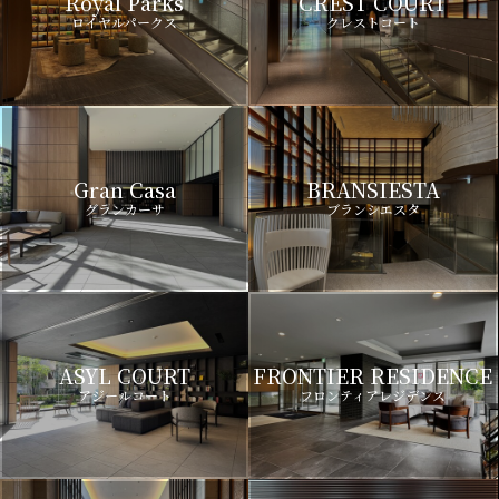
Royal Parks
CREST COURT
ロイヤルパークス
クレストコート
Gran Casa
BRANSIESTA
グランカーサ
ブランシエスタ
ASYL COURT
FRONTIER RESIDENCE
アジールコート
フロンティアレジデンス