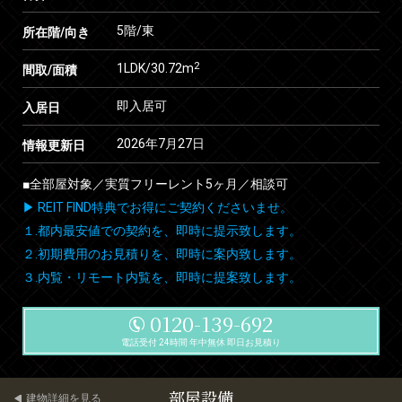
5階/東
所在階/向き
2
1LDK/30.72m
間取/面積
即入居可
入居日
2026年7月27日
情報更新日
■全部屋対象／実質フリーレント5ヶ月／相談可
▶ REIT FIND特典でお得にご契約くださいませ。
１.都内最安値での契約を、即時に提示致します。
２.初期費用のお見積りを、即時に案内致します。
３.内覧・リモート内覧を、即時に提案致します。
0120-139-692
電話受付 24時間 年中無休 即日お見積り
部屋設備
建物詳細を見る