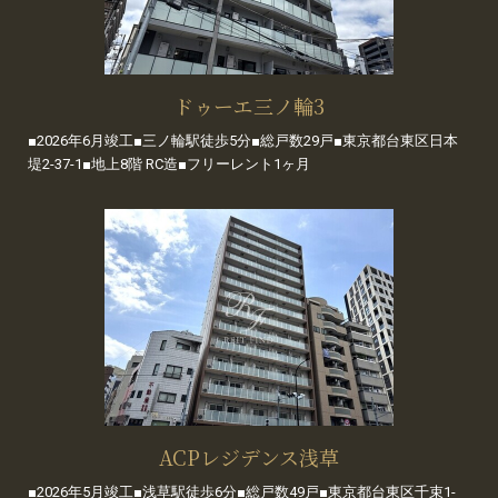
ドゥーエ三ノ輪3
■2026年6月竣工■三ノ輪駅徒歩5分■総戸数29戸■東京都台東区日本
堤2-37-1■地上8階 RC造■フリーレント1ヶ月
ACPレジデンス浅草
■2026年5月竣工■浅草駅徒歩6分■総戸数49戸■東京都台東区千束1-