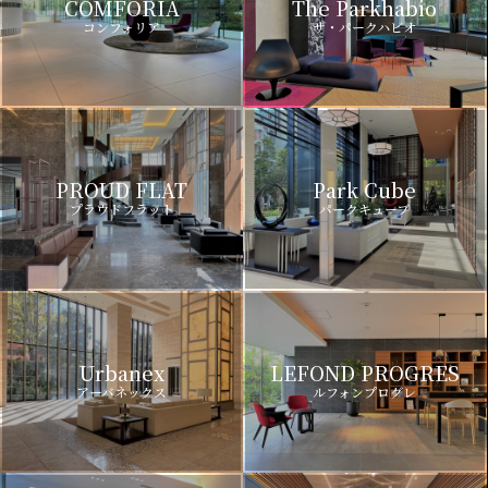
COMFORIA
The Parkhabio
コンフォリア
ザ・パークハビオ
PROUD FLAT
Park Cube
プラウドフラット
パークキューブ
Urbanex
LEFOND PROGRES
アーバネックス
ルフォンプログレ