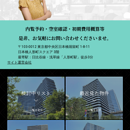
内覧予約・空室確認・初期費用概算等
是非、お気軽にお問い合わせくださいませ。
〒103-0012 東京都中央区日本橋堀留町 1-8-11
日本橋人形町スクエア 3階
最寄駅：日比谷線・浅草線「人形町駅」徒歩3分
サイト運営会社
検討中リスト
最近見た物件
一覧を表示
一覧を表示