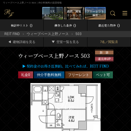
ウィーブベース上野ノース 503｜仲介料無料の賃貸情報
5大
週間／閲覧
フリーレント
キャンペーン
ランキング
検索
0
0
0
検討中リスト
保存した条件
最近見た物件
REIT FIND
ウィーブベース上野ノース
503
建物詳細を見る
空室一覧を見る
7名／閲覧済
新 築
ウィーブベース上野ノース 503
還元率UP
▶ 契約金のお得さ圧倒的。比べてみれば、REIT FIND
礼金0
仲介手数料無料
フリーレント
ペット可