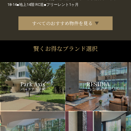
18-14■地上14階 RC造■フリーレント1ヶ月
すべてのおすすめ物件を見る
賢くお得なブランド選択
Park Axis
RESIDIA
パークアクシス
レジディア