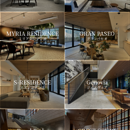
MYRIA RESIDENCE
GRAN PASEO
ミリアレジデンス
グランパセオ
S-RESIDENCE
Genovia
エスレジデンス
ジェノヴィア