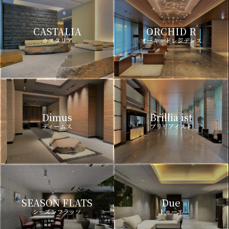
CASTALIA
ORCHID R
カスタリア
オーキッドレジデンス
Dimus
Brillia ist
ディームス
ブリリアイスト
SEASON FLATS
Due
シーズンフラッツ
ドゥーエ