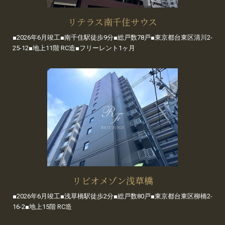
リテラス南千住サウス
■2026年6月竣工■南千住駅徒歩9分■総戸数78戸■東京都台東区清川2-
25-12■地上11階 RC造■フリーレント1ヶ月
リビオメゾン浅草橋
■2026年6月竣工■浅草橋駅徒歩2分■総戸数80戸■東京都台東区柳橋2-
16-2■地上15階 RC造