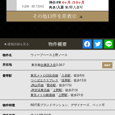
仲介/FR
0ヶ月
/
3.0ヶ月
1LDK - 30.72m2
向き/入居
東/即入居可
その他13件を非表示
物件概要
建物詳細を見る
ウィーブベース上野ノース
物件名
所在地
東京都
台東区
入谷
2-20-7
MAP
東京メトロ日比谷線
「
入谷駅
」徒歩5分
最寄駅
つくばエクスプレス
「
浅草駅
」徒歩12分
JR山手線
「
鶯谷駅
」徒歩17分
JR京浜東北線
「
上野駅
」徒歩21分
東京メトロ銀座線
「
上野駅
」徒歩21分
REIT系ブランドマンション、デザイナーズ、ペット可
物件特徴