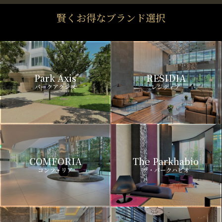
賢くお得なブランド選択
Park Axis
RESIDIA
パークアクシス
レジディア
COMFORIA
The Parkhabio
コンフォリア
ザ・パークハビオ