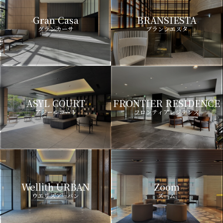
Gran Casa
BRANSIESTA
グランカーサ
ブランシエスタ
ASYL COURT
FRONTIER RESIDENCE
アジールコート
フロンティアレジデンス
Wellith URBAN
Zoom
ウエリスアーバン
ズーム