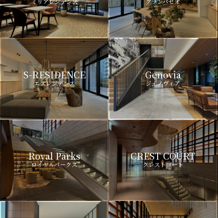
ミリアレジデンス
グランパセオ
S-RESIDENCE
Genovia
エスレジデンス
ジェノヴィア
Royal Parks
CREST COURT
ロイヤルパークス
クレストコート