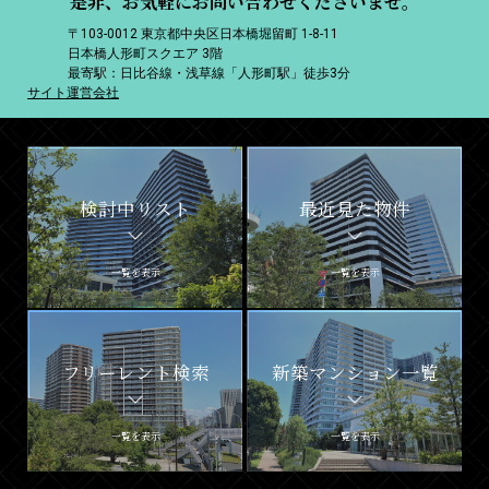
是非、お気軽にお問い合わせくださいませ。
〒103-0012 東京都中央区日本橋堀留町 1-8-11
日本橋人形町スクエア 3階
最寄駅：日比谷線・浅草線「人形町駅」徒歩3分
サイト運営会社
検討中リスト
最近見た物件
一覧を表示
一覧を表示
フリーレント検索
新築マンション一覧
一覧を表示
一覧を表示