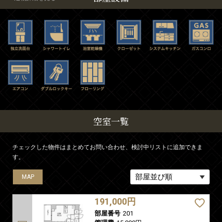
空室一覧
チェックした物件はまとめてお問い合わせ、検討中リストに追加できま
す。
MAP
MAP
MAP
MAP
MAP
MAP
MAP
MAP
MAP
MAP
MAP
MAP
MAP
MAP
MAP
MAP
MAP
191,000円
部屋番号
201