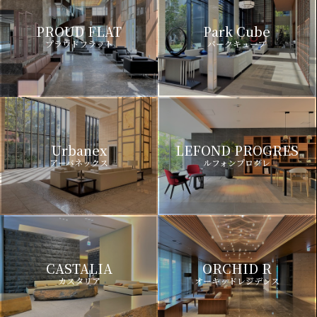
PROUD FLAT
Park Cube
プラウドフラット
パークキューブ
Urbanex
LEFOND PROGRES
アーバネックス
ルフォンプログレ
CASTALIA
ORCHID R
カスタリア
オーキッドレジデンス