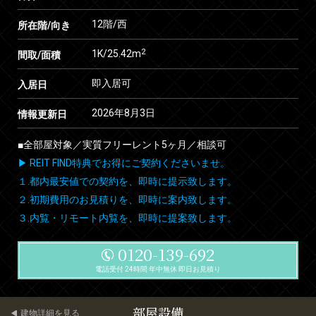
12階/西
所在階/向き
2
1K/25.42m
間取/面積
即入居可
入居日
2026年8月3日
情報更新日
■全部屋対象／実質フリーレント5ヶ月／相談可
▶ REIT FIND特典でお得にご契約くださいませ。
１.都内最安値での契約を、即時に提示致します。
２.初期費用のお見積りを、即時に案内致します。
３.内覧・リモート内覧を、即時に提案致します。
0120-139-692
電話受付 24時間 年中無休 即日お見積り
部屋設備
建物詳細を見る