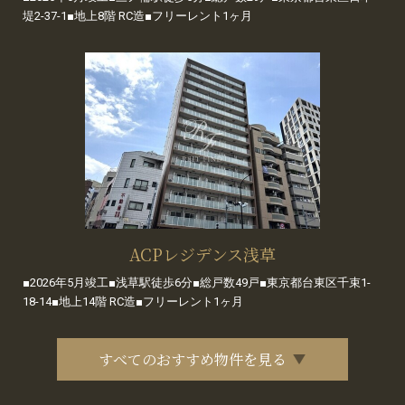
堤2-37-1■地上8階 RC造■フリーレント1ヶ月
ACPレジデンス浅草
■2026年5月竣工■浅草駅徒歩6分■総戸数49戸■東京都台東区千束1-
18-14■地上14階 RC造■フリーレント1ヶ月
すべてのおすすめ物件を見る