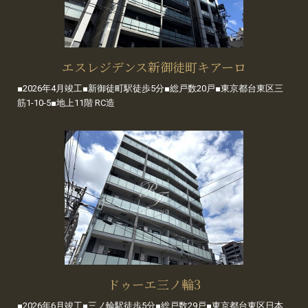
エスレジデンス新御徒町キアーロ
■2026年4月竣工■新御徒町駅徒歩5分■総戸数20戸■東京都台東区三
筋1-10-5■地上11階 RC造
ドゥーエ三ノ輪3
■2026年6月竣工■三ノ輪駅徒歩5分■総戸数29戸■東京都台東区日本