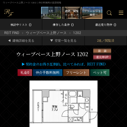
ウィーブベース上野ノース 1202｜仲介料無料の賃貸情報
5大
週間／閲覧
フリーレント
キャンペーン
ランキング
検索
0
0
0
検討中リスト
保存した条件
最近見た物件
REIT FIND
ウィーブベース上野ノース
1202
建物詳細を見る
空室一覧を見る
2名／閲覧済
新 築
ウィーブベース上野ノース 1202
還元率UP
▶ 契約金のお得さ圧倒的。比べてみれば、REIT FIND
礼金0
仲介手数料無料
フリーレント
ペット可