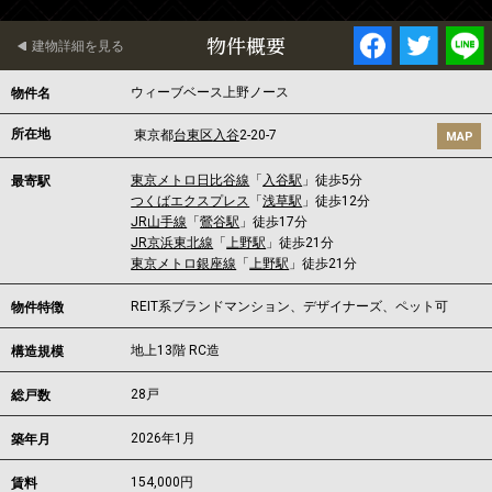
物件概要
建物詳細を見る
ウィーブベース上野ノース
物件名
所在地
東京都
台東区
入谷
2-20-7
MAP
東京メトロ日比谷線
「
入谷駅
」徒歩5分
最寄駅
つくばエクスプレス
「
浅草駅
」徒歩12分
JR山手線
「
鶯谷駅
」徒歩17分
JR京浜東北線
「
上野駅
」徒歩21分
東京メトロ銀座線
「
上野駅
」徒歩21分
REIT系ブランドマンション、デザイナーズ、ペット可
物件特徴
地上13階 RC造
構造規模
28戸
総戸数
2026年1月
築年月
154,000
円
賃料