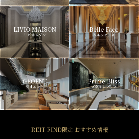
LIVIO MAISON
Belle Face
リビオメゾン
ベルファース
GEOENT
Prime Bliss
ジオエント
プライムブリス
REIT FIND限定 おすすめ情報