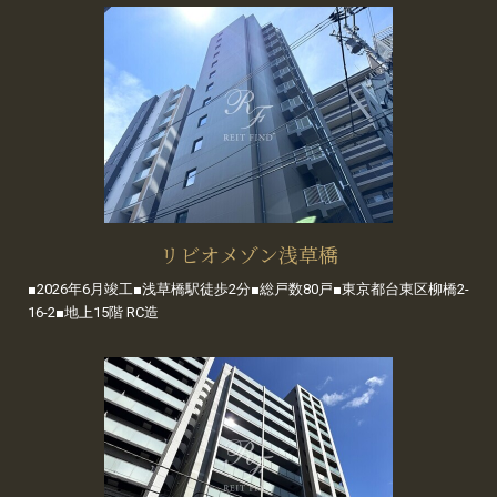
リビオメゾン浅草橋
■2026年6月竣工■浅草橋駅徒歩2分■総戸数80戸■東京都台東区柳橋2-
16-2■地上15階 RC造