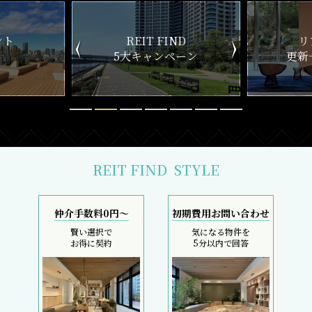
ND
リアルタイム
新
ペーン
更新一覧チェック
REIT FIND
STYLE
仲介手数料0円～
初期費用お問い合わせ
賢い選択で
気になる物件を
お得に契約
5分以内で回答