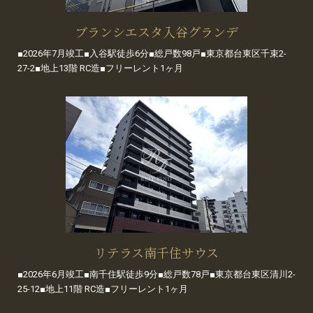
ブランシエスタ入谷グランデ
■2026年7月竣工■入谷駅徒歩6分■総戸数98戸■東京都台東区千束2-
27-2■地上13階 RC造■フリーレント1ヶ月
リテラス南千住サウス
■2026年6月竣工■南千住駅徒歩9分■総戸数78戸■東京都台東区清川2-
25-12■地上11階 RC造■フリーレント1ヶ月