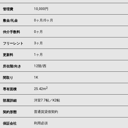
10,000円
管理費
0ヶ月
/
0ヶ月
敷金/礼金
0ヶ月
仲介手数料
3ヶ月
フリーレント
1ヶ月
更新料
12階/西
所在階/向き
1K
間取り
2
25.42m
専有面積
洋室7.7帖／K2帖
部屋詳細
普通賃貸借契約
契約形態
利用必須
保証会社