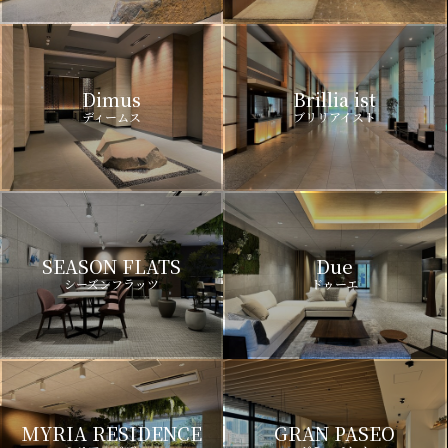
Dimus
Brillia ist
ディームス
ブリリアイスト
SEASON FLATS
Due
シーズンフラッツ
ドゥーエ
MYRIA RESIDENCE
GRAN PASEO