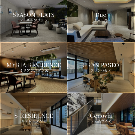
SEASON FLATS
Due
シーズンフラッツ
ドゥーエ
MYRIA RESIDENCE
GRAN PASEO
ミリアレジデンス
グランパセオ
S-RESIDENCE
Genovia
エスレジデンス
ジェノヴィア