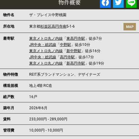
物件概要
物件名
ザ・プレイス中野桃園
所在地
東京都
杉並区
高円寺南
5-1-6
MAP
最寄駅
東京メトロ丸ノ内線
「
東高円寺駅
」徒歩7分
JR中央・総武線
「
中野駅
」徒歩10分
東京メトロ丸ノ内線
「
新中野駅
」徒歩16分
JR中央・総武線
「
高円寺駅
」徒歩17分
東京メトロ丸ノ内線
「
新高円寺駅
」徒歩19分
物件特徴
REIT系ブランドマンション、デザイナーズ
構造規模
地上4階 RC造
総戸数
16戸
築年月
2026年6月
賃料
233,000円 - 289,000円
管理費
10,000円 - 10,000円