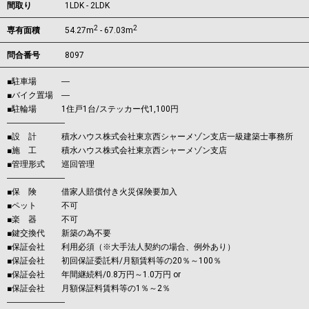
間取り
1LDK - 2LDK
2
2
専有面積
54.27m
- 67.03m
問合番号
8097
■駐車場 ―
■バイク置場 ―
■駐輪場 1住戸1台/ステッカー代1,100円
―――――――
■設 計 積水ハウス株式会社東京西シャーメゾン支店一級建築士事務所
■施 工 積水ハウス株式会社東京西シャーメゾン支店
■管理形式 巡回管理
―――――――
■保 険 借家人賠償付き火災保険要加入
■ペット 不可
■楽 器 不可
■鍵交換代 新築の為不要
■保証会社 利用必須（※大手法人契約の場合、例外あり）
■保証会社 初回保証委託料/月額賃料等の20％～100％
■保証会社 年間継続料/0.8万円～1.0万円 or
■保証会社 月額保証料賃料等の1％～2％
―――――――