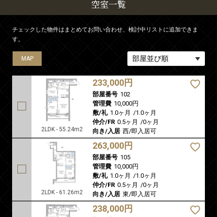
空室一覧
チェックした物件はまとめてお問い合わせ、検討中リストに追加できま
す。
MAP
MAP
MAP
MAP
MAP
233,000円
部屋番号
102
管理費
10,000円
敷/礼
1.0ヶ月
/
1.0ヶ月
仲介/FR
0.5ヶ月
/
0ヶ月
2LDK - 55.24m2
向き/入居
西/即入居可
263,000円
部屋番号
105
管理費
10,000円
敷/礼
1.0ヶ月
/
1.0ヶ月
仲介/FR
0.5ヶ月
/
0ヶ月
2LDK - 61.26m2
向き/入居
東/即入居可
238,000円