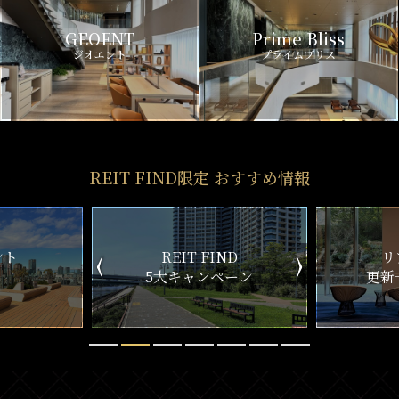
GEOENT
Prime Bliss
ジオエント
プライムブリス
REIT FIND限定 おすすめ情報
ND
リアルタイム
新
ペーン
更新一覧チェック