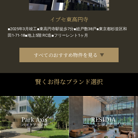
イプセ東高円寺
■2025年3月竣工■東高円寺駅徒歩7分■総戸数38戸■東京都杉並区和
田1-71-18■地上5階 RC造■フリーレント1ヶ月
すべてのおすすめ物件を見る
賢くお得なブランド選択
Park Axis
RESIDIA
パークアクシス
レジディア