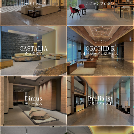
アーバネックス
ルフォンプログレ
CASTALIA
ORCHID R
カスタリア
オーキッドレジデンス
Dimus
Brillia ist
ディームス
ブリリアイスト