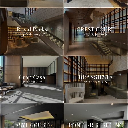
Royal Parks
CREST COURT
ロイヤルパークス
クレストコート
Gran Casa
BRANSIESTA
グランカーサ
ブランシエスタ
ASYL COURT
FRONTIER RESIDENCE