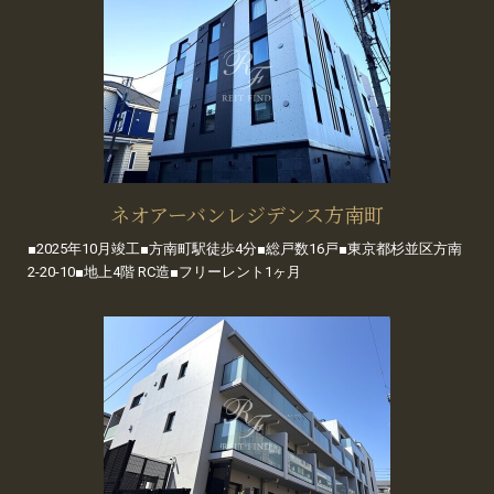
ネオアーバンレジデンス方南町
■2025年10月竣工■方南町駅徒歩4分■総戸数16戸■東京都杉並区方南
2-20-10■地上4階 RC造■フリーレント1ヶ月