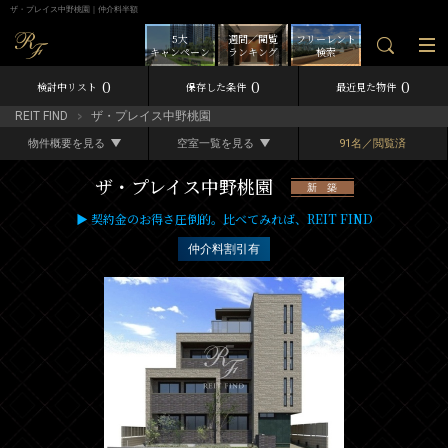
ザ・プレイス中野桃園｜仲介料半額
5大
週間／閲覧
フリーレント
キャンペーン
ランキング
検索
0
0
0
検討中リスト
保存した条件
最近見た物件
REIT FIND
ザ・プレイス中野桃園
物件概要を見る
空室一覧を見る
91名／閲覧済
ザ・プレイス中野桃園
新 築
▶ 契約金のお得さ圧倒的。比べてみれば、REIT FIND
仲介料割引有