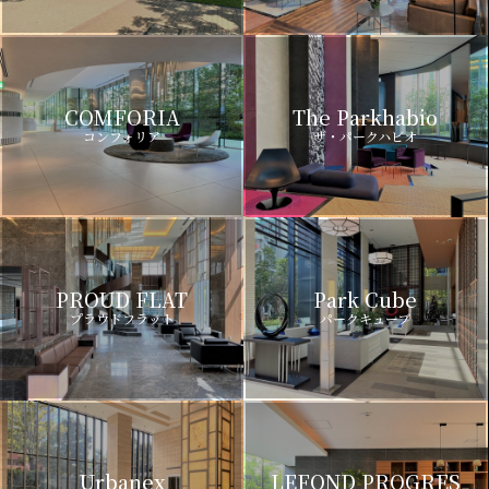
COMFORIA
The Parkhabio
コンフォリア
ザ・パークハビオ
PROUD FLAT
Park Cube
プラウドフラット
パークキューブ
Urbanex
LEFOND PROGRES