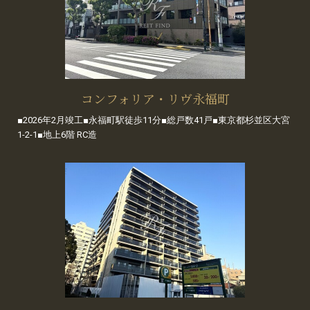
コンフォリア・リヴ永福町
■2026年2月竣工■永福町駅徒歩11分■総戸数41戸■東京都杉並区大宮
1-2-1■地上6階 RC造