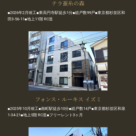
テラ蚕糸の森
■2026年2月竣工■東高円寺駅徒歩1分■総戸数99戸■東京都杉並区和
田3-56-11■地上11階 RC造
フォンス・ルーキス イズミ
■2025年10月竣工■南町駅徒歩10分■総戸数14戸■東京都杉並区和泉
1-34-21■地上5階 RC造■フリーレント3ヶ月