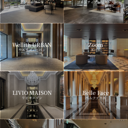
アジールコート
フロンティアレジデンス
Wellith URBAN
Zoom
ウエリスアーバン
ズーム
LIVIO MAISON
Belle Face
リビオメゾン
ベルファース