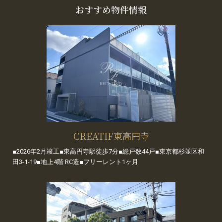
おすすめ物件情報
CREATIF東高円寺
■2026年2月竣工■東高円寺駅徒歩7分■総戸数44戸■東京都杉並区和
田3-1-19■地上4階 RC造■フリーレント1ヶ月