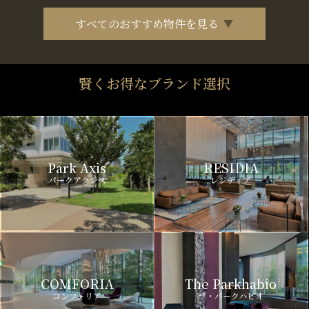
すべてのおすすめ物件を見る
賢くお得なブランド選択
Park Axis
RESIDIA
パークアクシス
レジディア
COMFORIA
The Parkhabio
コンフォリア
ザ・パークハビオ