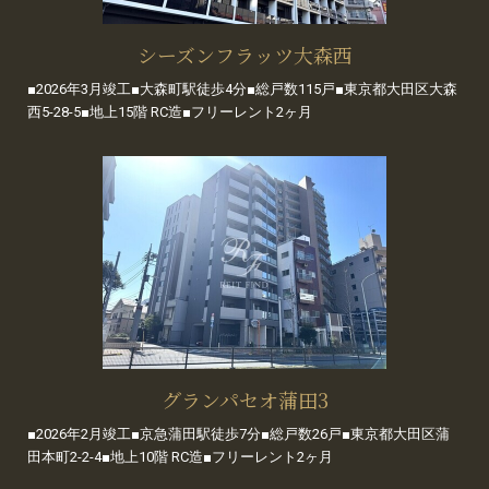
シーズンフラッツ大森西
■2026年3月竣工■大森町駅徒歩4分■総戸数115戸■東京都大田区大森
西5-28-5■地上15階 RC造■フリーレント2ヶ月
グランパセオ蒲田3
■2026年2月竣工■京急蒲田駅徒歩7分■総戸数26戸■東京都大田区蒲
田本町2-2-4■地上10階 RC造■フリーレント2ヶ月