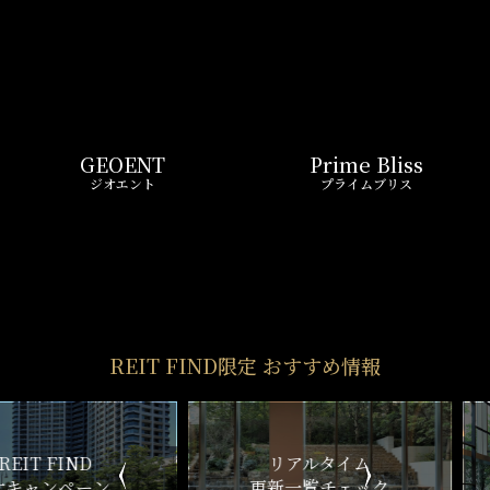
REIT FIND限定 おすすめ情報
ND
リアルタイム
新
ペーン
更新一覧チェック
REIT FIND
STYLE
仲介手数料0円～
初期費用お問い合わせ
賢い選択で
気になる物件を
お得に契約
5分以内で回答