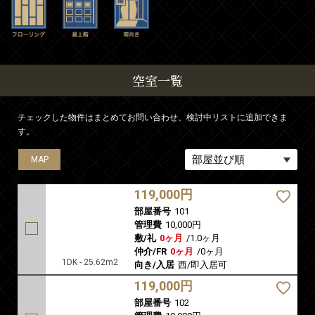
空室一覧
チェックした物件はまとめてお問い合わせ、検討中リストに追加できま
す。
MAP
MAP
MAP
MAP
MAP
MAP
MAP
MAP
MAP
MAP
MAP
MAP
MAP
MAP
MAP
MAP
MAP
MAP
MAP
MAP
MAP
MAP
MAP
MAP
MAP
MAP
MAP
MAP
MAP
119,000円
部屋番号
101
管理費
10,000円
敷/礼
0ヶ月
/
1.0ヶ月
仲介/FR
0ヶ月
/
0ヶ月
1DK - 25.62m2
向き/入居
西/即入居可
119,000円
部屋番号
102