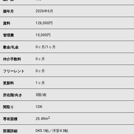
2026年6月
築年月
126,000
円
賃料
10,000円
管理費
0ヶ月
/
1ヶ月
敷金/礼金
0ヶ月
仲介手数料
0ヶ月
フリーレント
1ヶ月
更新料
3階/南
所在階/向き
1DK
間取り
2
25.49m
専有面積
DK5.1帖／洋室4.3帖
部屋詳細