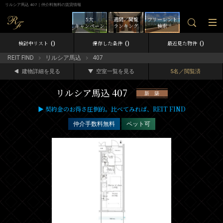
リルシア馬込 407｜仲介料無料の賃貸情報
5大
週間／閲覧
フリーレント
キャンペーン
ランキング
検索
0
0
0
検討中リスト
保存した条件
最近見た物件
REIT FIND
リルシア馬込
407
建物詳細を見る
空室一覧を見る
5名／閲覧済
リルシア馬込 407
新 築
▶ 契約金のお得さ圧倒的。比べてみれば、REIT FIND
仲介手数料無料
ペット可