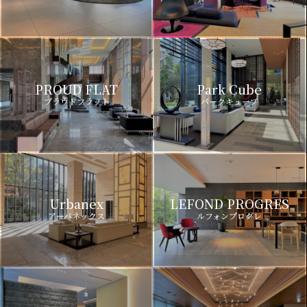
PROUD FLAT
Park Cube
プラウドフラット
パークキューブ
Urbanex
LEFOND PROGRES
アーバネックス
ルフォンプログレ