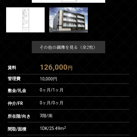
その他の画像を見る（全2枚）
126,000
賃料
円
管理費
10,000円
0ヶ月
/
1ヶ月
敷金/礼金
0ヶ月
/
0ヶ月
仲介/FR
3階/南
所在階/向き
2
1DK/25.49m
間取/面積