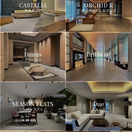
CASTALIA
ORCHID R
カスタリア
オーキッドレジデンス
Dimus
Brillia ist
ディームス
ブリリアイスト
SEASON FLATS
Due
シーズンフラッツ
ドゥーエ