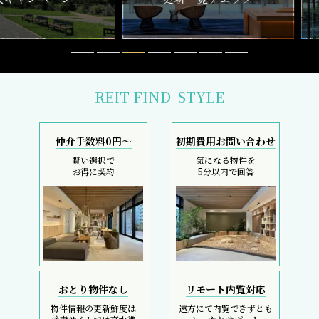
おとり物件なし
リモート内覧対応
物件情報の更新鮮度は
遠方にて内覧できずとも
検索サイトでは高水準
しっかりサポート
採寸サービス
スマホで完結
申込後は当社スタッフが
内覧現地待ち合わせ
お部屋を採寸致します
SMS・LINEで対応