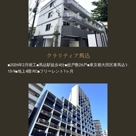
クラリティア馬込
■2026年2月竣工■馬込駅徒歩4分■総戸数26戸■東京都大田区東馬込1-
15-9■地上4階 RC■フリーレント1ヶ月