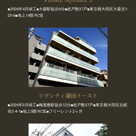
■2026年4月竣工■大森駅徒歩6分■総戸数37戸■東京都大田区大森北1-
23-6■地上14階 RC造
リヴシティ蒲田イースト
■2026年3月竣工■梅屋敷駅徒歩12分■総戸数37戸■東京都大田区北糀
谷2-4-1■地上5階 RC造■フリーレント2ヶ月