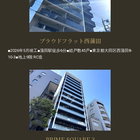
プラウドフラット西蒲田
■2026年5月竣工■蒲田駅徒歩6分■総戸数45戸■東京都大田区西蒲田8-
10-3■地上9階 RC造
PRIME SQUARE 3