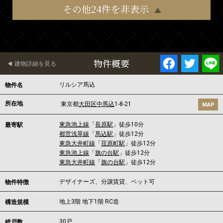
その他24件を非表示
物件概要
建物詳細を見る
リルシア馬込
物件名
所在地
東京都
大田区
中馬込
1-8-21
MAP
東急池上線
「
長原駅
」徒歩10分
最寄駅
都営浅草線
「
馬込駅
」徒歩12分
東急大井町線
「
荏原町駅
」徒歩12分
東急池上線
「
旗の台駅
」徒歩12分
東急大井町線
「
旗の台駅
」徒歩12分
デザイナーズ、分譲賃貸、ペット可
物件特徴
地上3階 地下1階 RC造
構造規模
30戸
総戸数