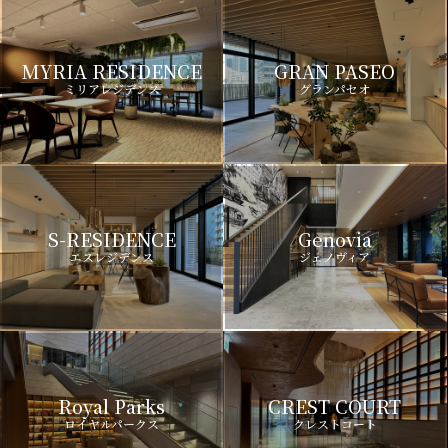
MYRIA RESIDENCE
GRAN PASEO
ミリアレジデンス
グランパセオ
S-RESIDENCE
Genovia
エスレジデンス
ジェノヴィア
Royal Parks
CREST COURT
ロイヤルパークス
クレストコート