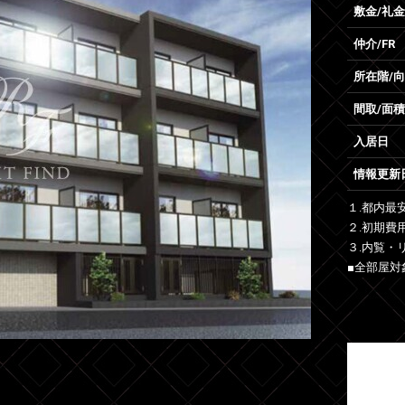
敷金/礼金
仲介/FR
所在階/
間取/面積
入居日
情報更新
１.都内最
２.初期費
３.内覧・
■全部屋対