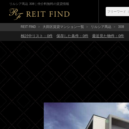
リルシア馬込 308｜仲介料無料の賃貸情報
REIT FIND
大田区賃貸マンション一覧
リルシア馬込
308
検討中リスト：
0
件
保存した条件：
0
件
最近見た物件：
0
件