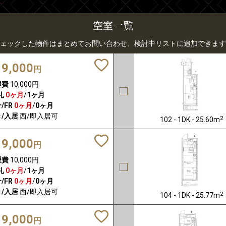
空室一覧
ェックした物件はまとめてお問い合わせ、検討中リストに追加できます
19,000
円
理費
10,000円
礼
0ヶ月
/
1ヶ月
/FR
0ヶ月
/
0ヶ月
/入居
西/即入居可
2
102 - 1DK - 25.60m
19,000
円
理費
10,000円
礼
0ヶ月
/
1ヶ月
/FR
0ヶ月
/
0ヶ月
/入居
西/即入居可
2
104 - 1DK - 25.77m
19,000
円