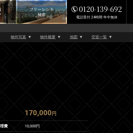
0120-139-692
覧
フリーレント
グ
検索
電話受付 24時間 年中無休
物件写真
物件概要
地図
空室一覧
170,000
円
管理費
10,000円