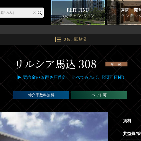
REIT FIND
週間／閲
5大キャンペーン
ランキン
3名／閲覧済
リルシア馬込 308
新 築
▶ 契約金のお得さ圧倒的。比べてみれば、REIT FIND
仲介手数料無料
ペット可
賃料
共益費/