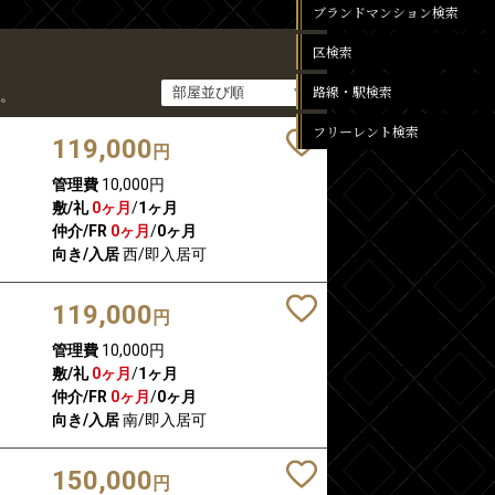
ブランドマンション検索
区検索
路線・駅検索
。
フリーレント検索
119,000
円
管理費
10,000円
敷/礼
0ヶ月
/
1ヶ月
仲介/FR
0ヶ月
/
0ヶ月
向き/入居
西/即入居可
119,000
円
管理費
10,000円
敷/礼
0ヶ月
/
1ヶ月
仲介/FR
0ヶ月
/
0ヶ月
向き/入居
南/即入居可
150,000
円