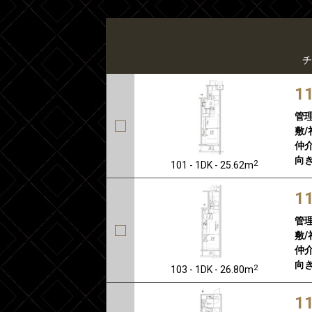
チ
1
管
敷/
仲介
向き
2
101 - 1DK - 25.62m
1
管
敷/
仲介
向き
2
103 - 1DK - 26.80m
1