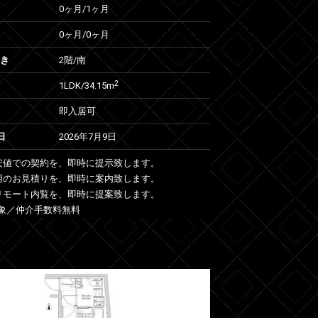
0ヶ月
/
1ヶ月
0ヶ月
/
0ヶ月
向き
2階/南
2
1LDK/34.15m
即入居可
日
2026年7月9日
安値での契約を、即時に提示致します。
用のお見積りを、即時に案内致します。
リモート内覧を、即時に提案致します。
象／仲介手数料無料