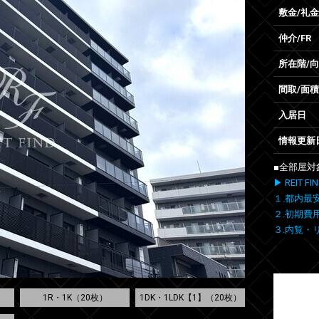
敷金/礼金
仲介/FR
所在階/
間取/面積
入居日
情報更新
■全部屋対
▶ REIT
１.都内最
２.初期費
３.内覧・
1R・1K（20枚）
1DK・1LDK【1】（20枚）