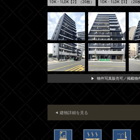
1DK・1LDK【2】（20枚）
1DK・1LDK【3】（20
物件写真販売可／掲載物件
建物詳細を見る