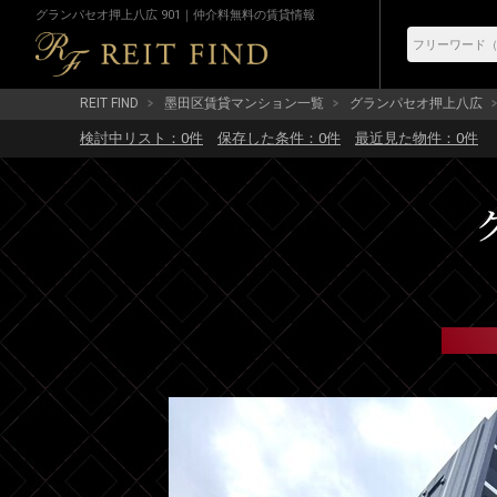
グランパセオ押上八広 901｜仲介料無料の賃貸情報
REIT FIND
墨田区賃貸マンション一覧
グランパセオ押上八広
検討中リスト：
0
件
保存した条件：
0
件
最近見た物件：
0
件