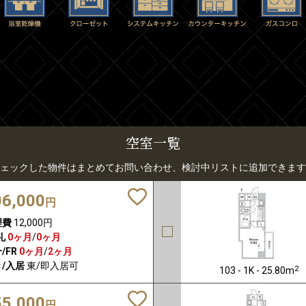
空室一覧
ェックした物件はまとめてお問い合わせ、検討中リストに追加できます
06,000
円
理費
12,000円
礼
0ヶ月
/
0ヶ月
/FR
0ヶ月
/
2ヶ月
/入居
東/即入居可
2
103 - 1K - 25.80m
55,000
円