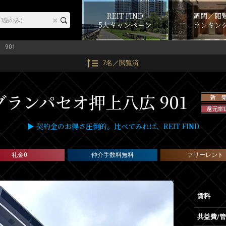
REIT FIND
週間／閲
5大キャンペーン
ランキン
901
7名／閲覧済
グランパセオ押上八広 901
新 
還元率
▶ 契約金のお得さ圧倒的。比べてみれば、REIT FIND
礼金0
仲介手数料無料
フリーレント
賃料
共益費/