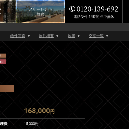
0120-139-692
覧
フリーレント
グ
検索
電話受付 24時間 年中無休
物件写真
物件概要
地図
空室一覧
築
UP
168,000
円
管理費
15,000円