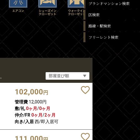
ブランドマンション検索
区検索
路線・駅検索
フリーレント検索
。
102,000
円
管理費
12,000円
敷/礼
0ヶ月
/
0ヶ月
仲介/FR
0ヶ月
/
2ヶ月
向き/入居
西/即入居可
111,000
円