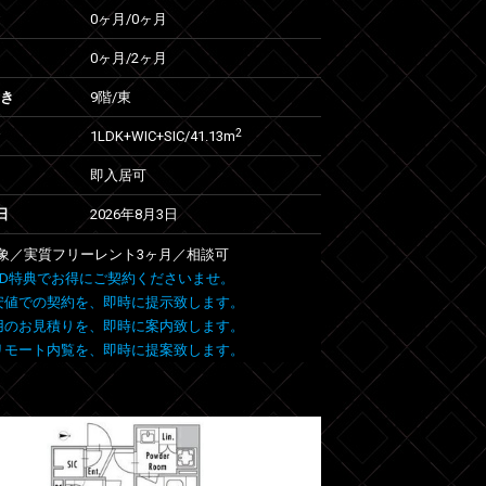
0ヶ月
/
0ヶ月
0ヶ月
/
2ヶ月
向き
9階/東
2
1LDK+WIC+SIC/41.13m
即入居可
日
2026年8月3日
象／実質フリーレント3ヶ月／相談可
 FIND特典でお得にご契約くださいませ。
安値での契約を、即時に提示致します。
用のお見積りを、即時に案内致します。
リモート内覧を、即時に提案致します。