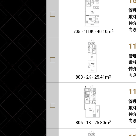
1
管
敷/
仲介
向き
2
705 - 1LDK - 40.10m
1
管
敷/
仲介
向き
2
803 - 2K - 25.41m
1
管
敷/
仲介
向き
2
806 - 1K - 25.80m