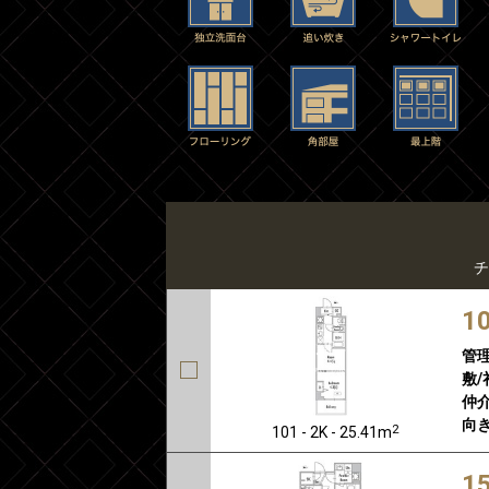
チ
1
管
敷/
仲介
向き
2
101 - 2K - 25.41m
1