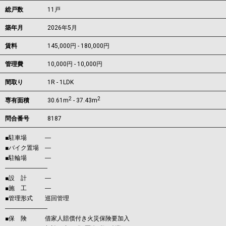
総戸数
11戸
築年月
2026年5月
賃料
145,000円 - 180,000円
管理費
10,000円 - 10,000円
間取り
1R - 1LDK
2
2
専有面積
30.61m
- 37.43m
問合番号
8187
■駐車場 ―
■バイク置場 ―
■駐輪場 ―
―――――――
■設 計 ―
■施 工 ―
■管理形式 巡回管理
―――――――
■保 険 借家人賠償付き火災保険要加入