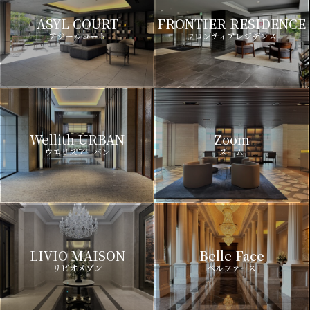
ASYL COURT
FRONTIER RESIDENCE
アジールコート
フロンティアレジデンス
Wellith URBAN
Zoom
ウエリスアーバン
ズーム
LIVIO MAISON
Belle Face
リビオメゾン
ベルファース