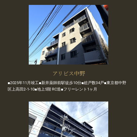
アリビス中野
■2025年11月竣工■新井薬師前駅徒歩10分■総戸数34戸■東京都中野
区上高田2-1-10■地上5階 RC造■フリーレント1ヶ月