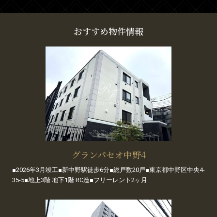
おすすめ物件情報
グランパセオ中野4
■2026年3月竣工■新中野駅徒歩6分■総戸数20戸■東京都中野区中央4-
35-5■地上3階 地下1階 RC造■フリーレント2ヶ月