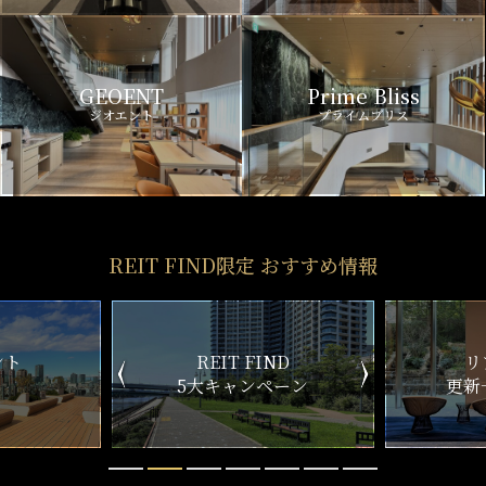
GEOENT
Prime Bliss
ジオエント
プライムブリス
REIT FIND限定 おすすめ情報
FIND
リアルタイム
ンペーン
更新一覧チェック