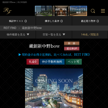
蔵創新中野bow｜仲介料無料
5大
週間／閲覧
フリーレント
キャンペーン
ランキング
検索
0
0
0
検討中リスト
保存した条件
最近見た物件
REIT FIND
蔵創新中野bow
物件概要を見る
空室一覧を見る
146名／閲覧済
新 築
蔵創新中野bow
還元率UP
▶ 契約金のお得さ圧倒的。比べてみれば、REIT FIND
礼金0
仲介手数料無料
ペット可