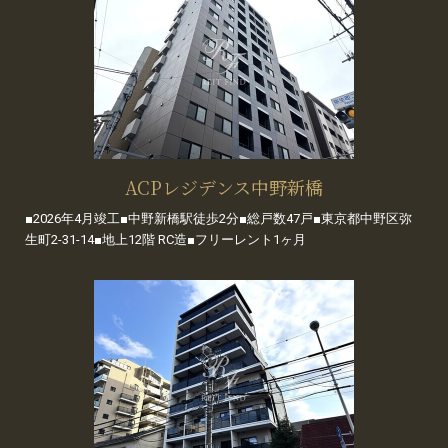
ACPレジデンス中野新橋
■2026年4月竣工■中野新橋駅徒歩2分■総戸数47戸■東京都中野区弥
生町2-31-14■地上12階 RC造■フリーレント1ヶ月