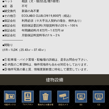
■ペット 相談（犬・猫2匹迄/敷1積増）
■楽 器 不可
■鍵交換代 新築の為不要
■その他① ECOLABO CLUB/2年19,800円（税込）
■保証会社 利用必須（※大手法人契約の場合、例外あり）
■保証会社 初回保証委託料/月額賃料等の20％～100％
■保証会社 年間継続料/0.8万円～1.0万円 or
■保証会社 月額保証料賃料等の1％～2％
―――――――
■間取り
□1R～1LDK（25.43㎡～37.43㎡）
■① 駐車場・バイク置場・駐輪場の詳細は、是非お問合せ下さい。
■② 内覧のご希望時は、物件現地待ち合わせ対応をしております。
■③ 物件写真の量と質、情報更新鮮度に特化して運営しています。
建物設備