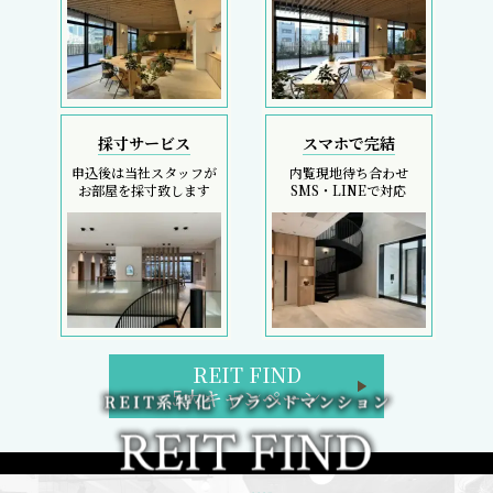
採寸サービス
スマホで完結
申込後は当社スタッフが
内覧現地待ち合わせ
お部屋を採寸致します
SMS・LINEで対応
REIT FIND
5大キャンペーン