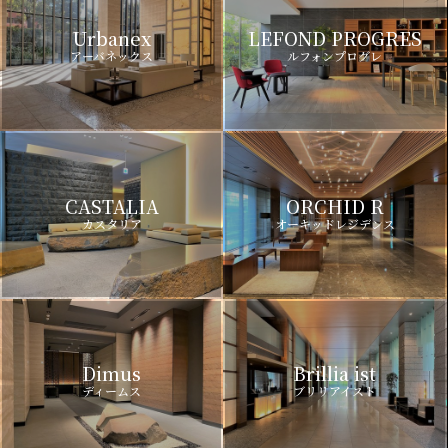
Urbanex
LEFOND PROGRES
アーバネックス
ルフォンプログレ
CASTALIA
ORCHID R
カスタリア
オーキッドレジデンス
Dimus
Brillia ist
ディームス
ブリリアイスト