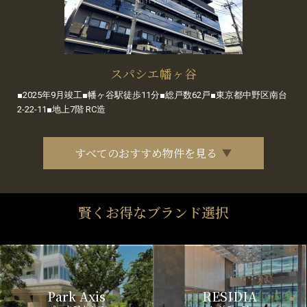
スパシエ幡ヶ谷
■2025年9月竣工■幡ヶ谷駅徒歩11分■総戸数62戸■東京都中野区南台
2-22-11■地上7階 RC造
すべてのおすすめ物件を見る
賢くお得なブランド選択
Park Axis
RESIDIA