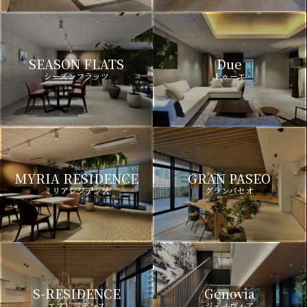
SEASON FLATS
Due
シーズンフラッツ
ドゥーエ
MYRIA RESIDENCE
GRAN PASEO
ミリアレジデンス
グランパセオ
S-RESIDENCE
Genovia
エスレジデンス
ジェノヴィア