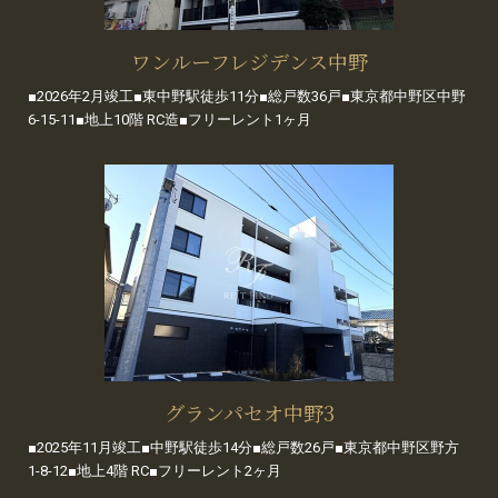
ワンルーフレジデンス中野
■2026年2月竣工■東中野駅徒歩11分■総戸数36戸■東京都中野区中野
6-15-11■地上10階 RC造■フリーレント1ヶ月
グランパセオ中野3
■2025年11月竣工■中野駅徒歩14分■総戸数26戸■東京都中野区野方
1-8-12■地上4階 RC■フリーレント2ヶ月