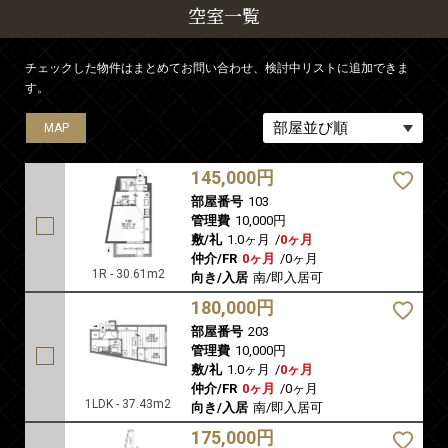
空室一覧
チェックした物件はまとめてお問い合わせ、検討中リストに追加できま
す。
MAP
MAP
MAP
145,000円
部屋番号
103
管理費
10,000円
敷/礼
1.0ヶ月
/
0ヶ月
仲介/FR
0ヶ月
/
0ヶ月
1R - 30.61m2
向き/入居
南/即入居可
180,000円
部屋番号
203
管理費
10,000円
敷/礼
1.0ヶ月
/
0ヶ月
仲介/FR
0ヶ月
/
0ヶ月
1LDK - 37.43m2
向き/入居
南/即入居可
175,000円