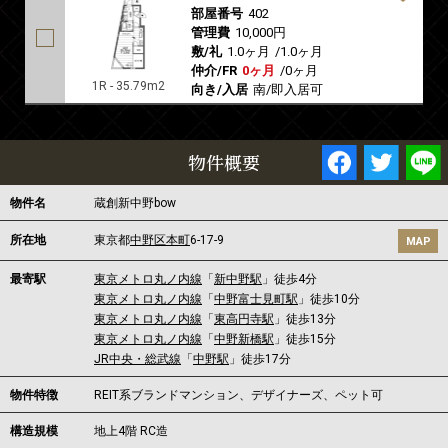
部屋番号
402
管理費
10,000円
敷/礼
1.0ヶ月
/
1.0ヶ月
仲介/FR
0ヶ月
/
0ヶ月
1R - 35.79m2
向き/入居
南/即入居可
物件概要
物件名
蔵創新中野bow
所在地
東京都
中野区
本町
6-17-9
MAP
最寄駅
東京メトロ丸ノ内線
「
新中野駅
」徒歩4分
東京メトロ丸ノ内線
「
中野富士見町駅
」徒歩10分
東京メトロ丸ノ内線
「
東高円寺駅
」徒歩13分
東京メトロ丸ノ内線
「
中野新橋駅
」徒歩15分
JR中央・総武線
「
中野駅
」徒歩17分
物件特徴
REIT系ブランドマンション、デザイナーズ、ペット可
構造規模
地上4階 RC造