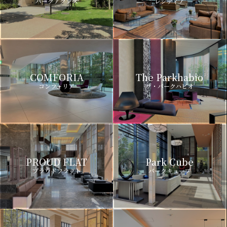
パークアクシス
レジディア
COMFORIA
The Parkhabio
コンフォリア
ザ・パークハビオ
PROUD FLAT
Park Cube
プラウドフラット
パークキューブ