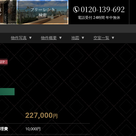
0120-139-692
覧
フリーレント
グ
検索
電話受付 24時間 年中無休
物件写真
物件概要
地図
空室一覧
UP
227,000
円
管理費
10,000円