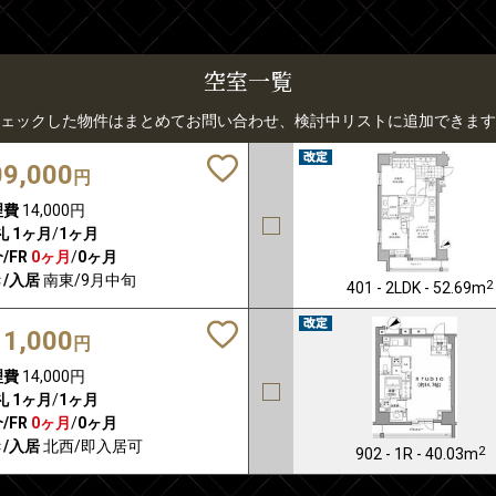
空室一覧
ェックした物件はまとめてお問い合わせ、検討中リストに追加できます
09,000
円
理費
14,000円
礼
1ヶ月
/
1ヶ月
/FR
0ヶ月
/
0ヶ月
/入居
南東/9月中旬
2
401 - 2LDK - 52.69m
11,000
円
理費
14,000円
礼
1ヶ月
/
1ヶ月
/FR
0ヶ月
/
0ヶ月
/入居
北西/即入居可
2
902 - 1R - 40.03m