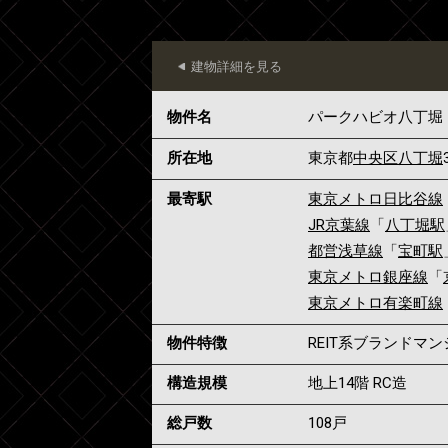
建物詳細を見る
物件名
パークハビオ八丁堀
所在地
東京都
中央区
八丁堀
最寄駅
東京メトロ日比谷線
JR京葉線
「
八丁堀駅
都営浅草線
「
宝町駅
東京メトロ銀座線
「
東京メトロ有楽町線
物件特徴
REIT系ブランドマ
構造規模
地上14階 RC造
総戸数
108戸