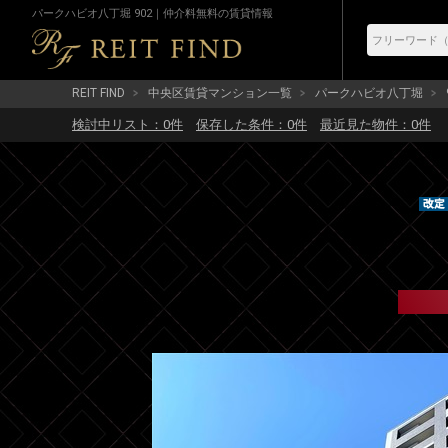
パークハビオ八丁堀 902｜仲介料無料の賃貸情報
REIT FIND
中央区賃貸マンション一覧
パークハビオ八丁堀
検討中リスト：
0
件
保存した条件：
0
件
最近見た物件：
0
件