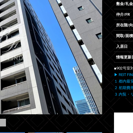
敷金/礼金
仲介/FR
所在階/
間取/面積
入居日
情報更新
■902号
▶ REIT
１.都内最
２.初期費
３.内覧・