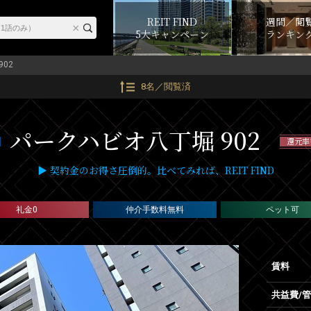
REIT FIND
週間／閲
5大キャンペーン
ランキン
902
8名／閲覧済
パークハビオ八丁堀 902
還元率
▶ 契約金のお得さ圧倒的。比べてみれば、REIT FIND
礼金0
仲介手数料無料
ペット可
賃料
共益費/