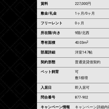
賃料
227,000
円
敷金/礼金
1ヶ月
/
0ヶ月
フリーレント
0ヶ月
所在階/向き
9階/北西
2
専有面積
40.03m
部屋詳細
洋室14.7帖
契約形態
普通賃貸借契約
ペット飼育
可
敷1積増
入居日
即入居可
問合番号
877-902
キャンペーン情報
キャンペーン詳細内