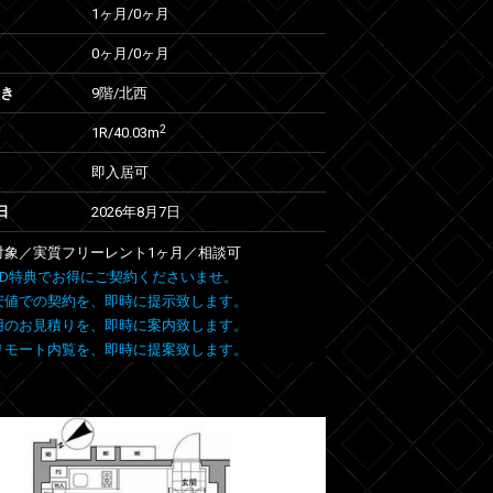
1ヶ月
/
0ヶ月
0ヶ月
/
0ヶ月
向き
9階/北西
2
1R/40.03m
即入居可
日
2026年8月7日
室対象／実質フリーレント1ヶ月／相談可
 FIND特典でお得にご契約くださいませ。
安値での契約を、即時に提示致します。
用のお見積りを、即時に案内致します。
リモート内覧を、即時に提案致します。