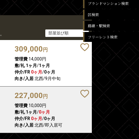
ブランドマンション検索
区検索
路線・駅検索
。
フリーレント検索
309,000
円
管理費
14,000円
敷/礼
1ヶ月
/
1ヶ月
仲介/FR
0ヶ月
/
0ヶ月
向き/入居
北西/9月中旬
227,000
円
管理費
10,000円
敷/礼
1ヶ月
/
0ヶ月
仲介/FR
0ヶ月
/
0ヶ月
向き/入居
北西/即入居可