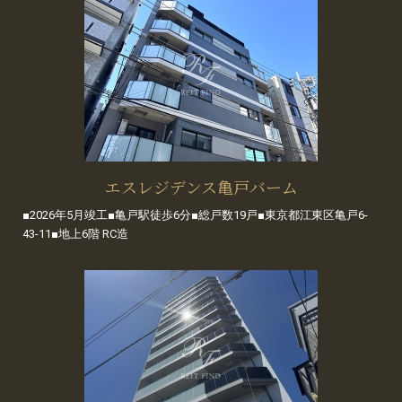
エスレジデンス亀戸バーム
■2026年5月竣工■亀戸駅徒歩6分■総戸数19戸■東京都江東区亀戸6-
43-11■地上6階 RC造