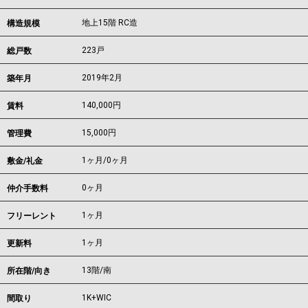
地上15階 RC造
構造規模
223戸
総戸数
2019年2月
築年月
140,000
円
賃料
15,000円
管理費
1ヶ月
/
0ヶ月
敷金/礼金
0ヶ月
仲介手数料
1ヶ月
フリーレント
1ヶ月
更新料
13階/南
所在階/向き
1K+WIC
間取り