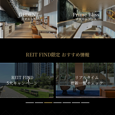
GEOENT
Prime Bliss
ジオエント
プライムブリス
REIT FIND限定 おすすめ情報
ND
リアルタイム
新
ペーン
更新一覧チェック