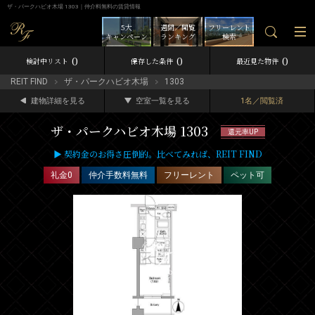
ザ・パークハビオ木場 1303｜仲介料無料の賃貸情報
5大
週間／閲覧
フリーレント
キャンペーン
ランキング
検索
0
0
0
検討中リスト
保存した条件
最近見た物件
REIT FIND
ザ・パークハビオ木場
1303
建物詳細を見る
空室一覧を見る
1名／閲覧済
ザ・パークハビオ木場 1303
還元率UP
▶ 契約金のお得さ圧倒的。比べてみれば、REIT FIND
礼金0
仲介手数料無料
フリーレント
ペット可