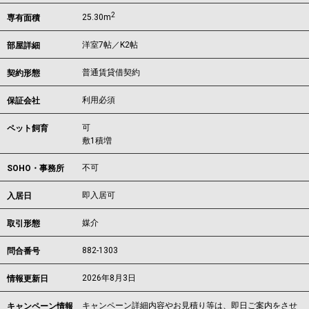
2
25.30m
専有面積
洋室7帖／K2帖
部屋詳細
普通賃貸借契約
契約形態
利用必須
保証会社
可
ペット飼育
敷1積増
不可
SOHO・事務所
即入居可
入居日
媒介
取引形態
882-1303
問合番号
2026年8月3日
情報更新日
キャンペーン詳細内容やお見積り等は、即日ご案内をさせ
キャンペーン情報