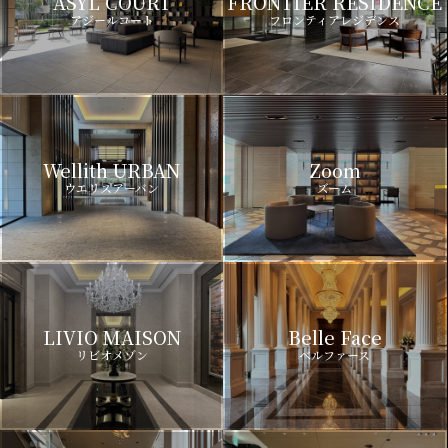
ASYL COURT
FRONTIER RESIDENCE
アジールコート
フロンティアレジデンス
Wellith URBAN
Zoom
ウエリスアーバン
ズーム
LIVIO MAISON
Belle Face
リビオメゾン
ベルファース