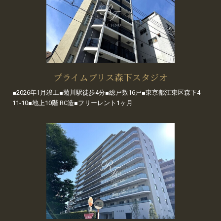
プライムブリス森下スタジオ
■2026年1月竣工■菊川駅徒歩4分■総戸数16戸■東京都江東区森下4-
11-10■地上10階 RC造■フリーレント1ヶ月