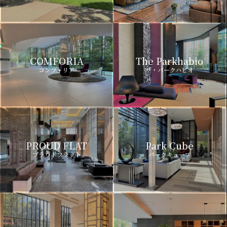
COMFORIA
The Parkhabio
コンフォリア
ザ・パークハビオ
PROUD FLAT
Park Cube
プラウドフラット
パークキューブ