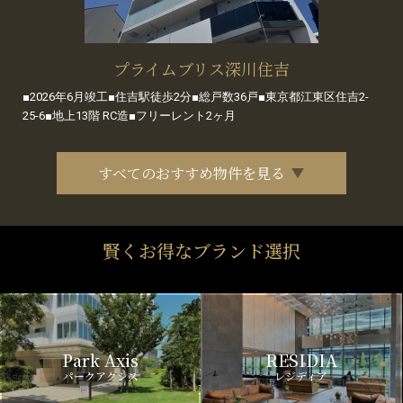
プライムブリス深川住吉
■2026年6月竣工■住吉駅徒歩2分■総戸数36戸■東京都江東区住吉2-
25-6■地上13階 RC造■フリーレント2ヶ月
すべてのおすすめ物件を見る
賢くお得なブランド選択
Park Axis
RESIDIA
パークアクシス
レジディア