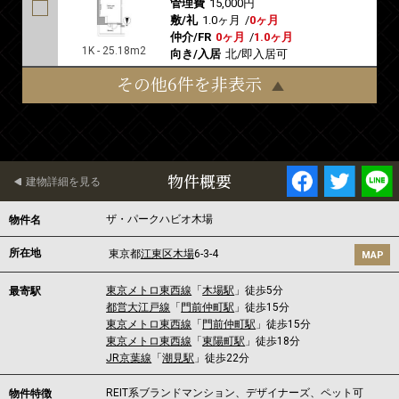
管理費
15,000円
敷/礼
1.0ヶ月
/
0ヶ月
仲介/FR
0ヶ月
/
1.0ヶ月
1K - 25.18m2
向き/入居
北/即入居可
その他6件を非表示
物件概要
建物詳細を見る
ザ・パークハビオ木場
物件名
所在地
東京都
江東区
木場
6-3-4
MAP
東京メトロ東西線
「
木場駅
」徒歩5分
最寄駅
都営大江戸線
「
門前仲町駅
」徒歩15分
東京メトロ東西線
「
門前仲町駅
」徒歩15分
東京メトロ東西線
「
東陽町駅
」徒歩18分
JR京葉線
「
潮見駅
」徒歩22分
REIT系ブランドマンション、デザイナーズ、ペット可
物件特徴