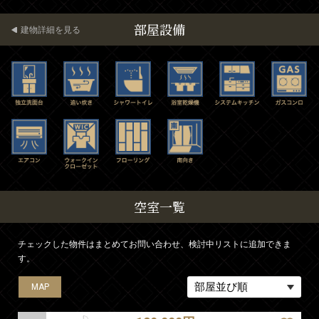
部屋設備
建物詳細を見る
空室一覧
チェックした物件はまとめてお問い合わせ、検討中リストに追加できま
す。
MAP
MAP
MAP
MAP
MAP
MAP
MAP
MAP
MAP
MAP
MAP