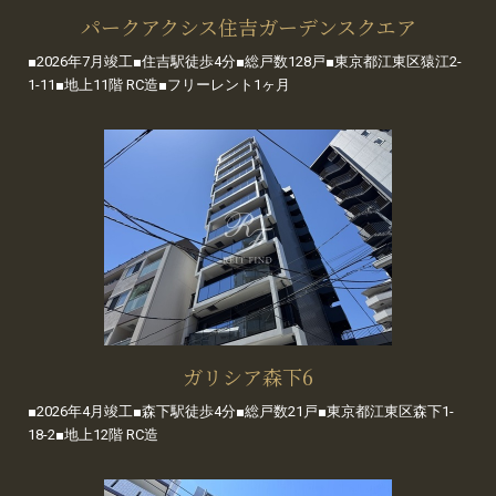
パークアクシス住吉ガーデンスクエア
■2026年7月竣工■住吉駅徒歩4分■総戸数128戸■東京都江東区猿江2-
1-11■地上11階 RC造■フリーレント1ヶ月
ガリシア森下6
■2026年4月竣工■森下駅徒歩4分■総戸数21戸■東京都江東区森下1-
18-2■地上12階 RC造