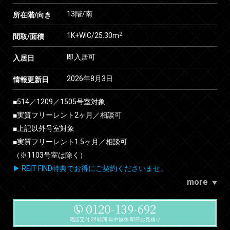
13階/南
所在階/向き
2
1K+WIC/25.30m
間取/面積
即入居可
入居日
2026年8月3日
情報更新日
■514／1209／1505号室対象
■実質フリーレント2ヶ月／相談可
■上記以外号室対象
■実質フリーレント1.5ヶ月／相談可
（※1103号室は除く）
▶ REIT FIND特典でお得にご契約くださいませ。
more
0120-139-692
電話受付 24時間 年中無休 即日お見積り