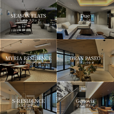
SEASON FLATS
Due
シーズンフラッツ
ドゥーエ
MYRIA RESIDENCE
GRAN PASEO
ミリアレジデンス
グランパセオ
S-RESIDENCE
Genovia
エスレジデンス
ジェノヴィア