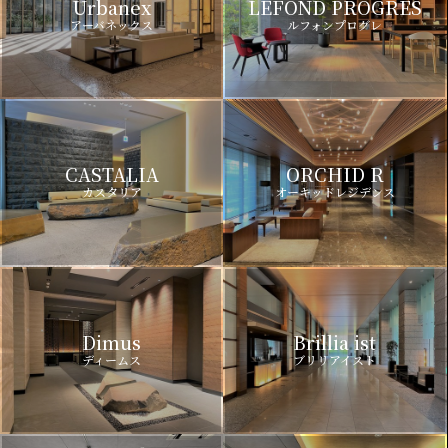
Urbanex
LEFOND PROGRES
アーバネックス
ルフォンプログレ
CASTALIA
ORCHID R
カスタリア
オーキッドレジデンス
Dimus
Brillia ist
ディームス
ブリリアイスト