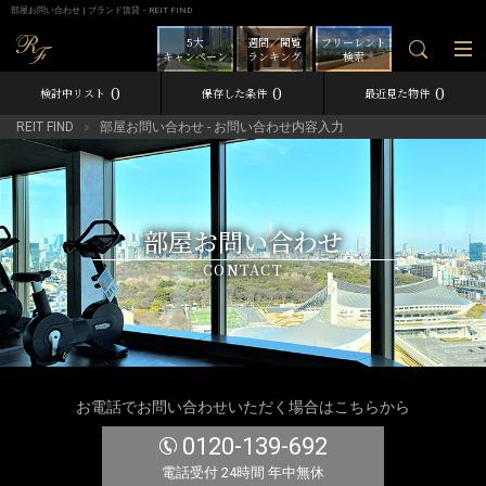
部屋お問い合わせ | ブランド賃貸－REIT FIND
5大
週間／閲覧
フリーレント
キャンペーン
ランキング
検索
0
0
0
検討中リスト
保存した条件
最近見た物件
REIT FIND
部屋お問い合わせ - お問い合わせ内容入力
部屋お問い合わせ
CONTACT
お電話でお問い合わせいただく場合はこちらから
0120-139-692
電話受付 24時間 年中無休