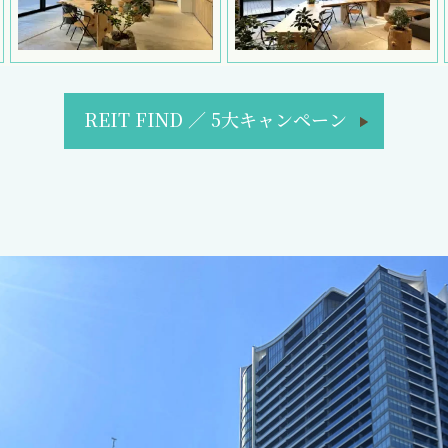
REIT FIND
／
5大キャンペーン