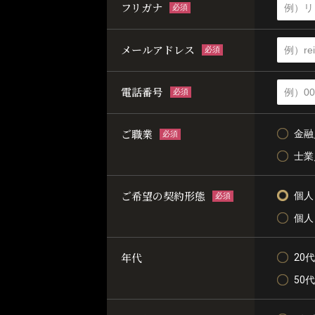
フリガナ
必須
メールアドレス
必須
電話番号
必須
ご職業
金融
必須
士業
ご希望の契約形態
個人
必須
個人
年代
20代
50