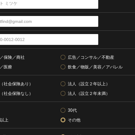
／保険／商社
広告／コンサル／不動産
／医療
飲食／物販／美容／アパレル
（社会保険あり）
法人（設立２年以上）
（社会保険なし）
法人（設立２年未満）
30代
代以上
その他