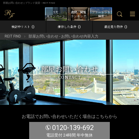
部屋お問い合わせ | ブランド賃貸－REIT FIND
5大
週間／閲覧
フリーレント
キャンペーン
ランキング
検索
0
0
0
検討中リスト
保存した条件
最近見た物件
REIT FIND
部屋お問い合わせ - お問い合わせ内容入力
部屋お問い合わせ
CONTACT
お電話でお問い合わせいただく場合はこちらから
0120-139-692
電話受付 24時間 年中無休