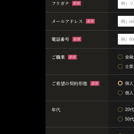
フリガナ
必須
メールアドレス
必須
電話番号
必須
ご職業
金融
必須
士業
ご希望の契約形態
個人
必須
個人
年代
20代
50