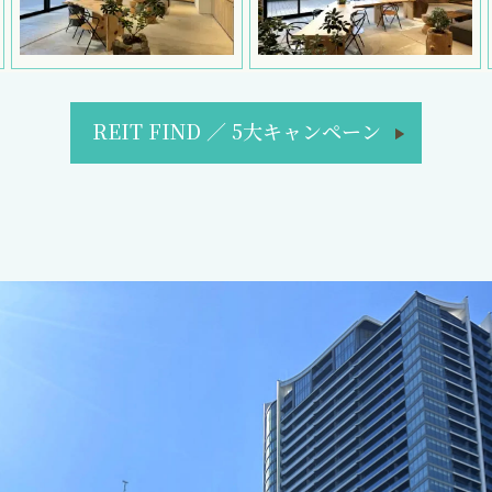
REIT FIND
／
5大キャンペーン