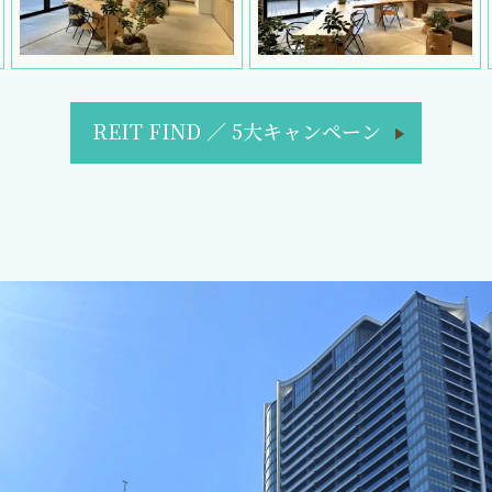
REIT FIND
／
5大キャンペーン