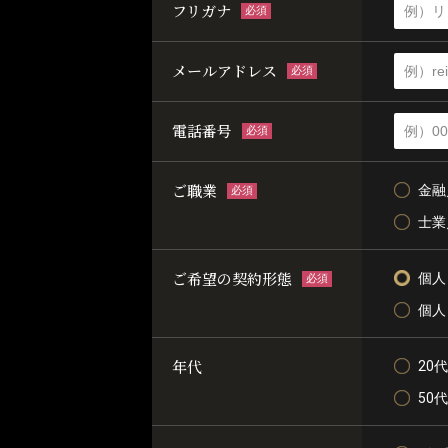
フリガナ
必須
メールアドレス
必須
電話番号
必須
ご職業
金融
必須
士業
ご希望の契約形態
個人
必須
個人
年代
20代
50