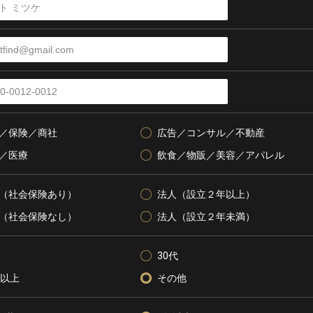
／保険／商社
広告／コンサル／不動産
／医療
飲食／物販／美容／アパレル
（社会保険あり）
法人（設立２年以上）
（社会保険なし）
法人（設立２年未満）
30代
代以上
その他