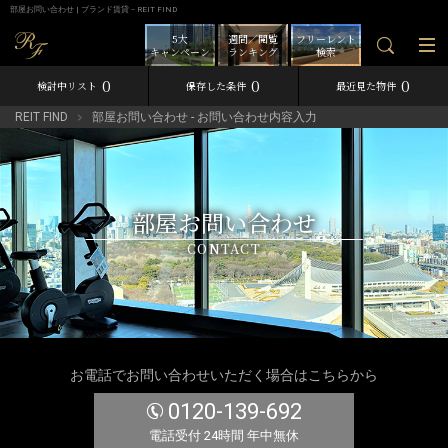
部屋お問い合わせ | ブランド賃貸－REIT FIND
5大
週間／閲覧
フリーレント
キャンペーン
ランキング
検索
0
0
0
検討中リスト
保存した条件
最近見た物件
REIT FIND
部屋お問い合わせ - お問い合わせ内容入力
部屋お問い合わせ
CONTACT
お電話でお問い合わせいただく場合はこちらから
0120-139-692
電話受付 24時間 年中無休