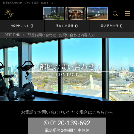
部屋お問い合わせ | ブランド賃貸－REIT FIND
5大
週間／閲覧
フリーレント
キャンペーン
ランキング
検索
0
0
0
検討中リスト
保存した条件
最近見た物件
REIT FIND
部屋お問い合わせ - お問い合わせ内容入力
部屋お問い合わせ
CONTACT
お電話でお問い合わせいただく場合はこちらから
0120-139-692
電話受付 24時間 年中無休