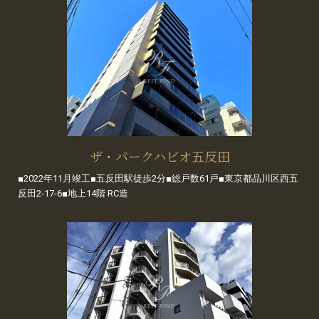
ザ・パークハビオ五反田
■2022年11月竣工■五反田駅徒歩2分■総戸数61戸■東京都品川区西五
反田2-17-6■地上14階 RC造