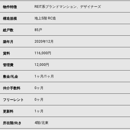
REIT系ブランドマンション、デザイナーズ
物件特徴
地上5階 RC造
構造規模
85戸
総戸数
2020年12月
築年月
116,000
円
賃料
12,000円
管理費
1ヶ月
/
1ヶ月
敷金/礼金
0ヶ月
仲介手数料
0ヶ月
フリーレント
1ヶ月
更新料
4階/北東
所在階/向き