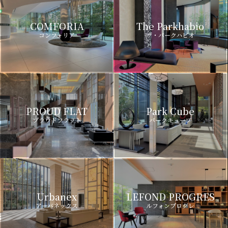
COMFORIA
The Parkhabio
コンフォリア
ザ・パークハビオ
PROUD FLAT
Park Cube
プラウドフラット
パークキューブ
Urbanex
LEFOND PROGRES
アーバネックス
ルフォンプログレ