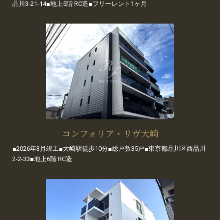
品川3-21-14■地上5階 RC造■フリーレント1ヶ月
コンフォリア・リヴ大崎
■2026年3月竣工■大崎駅徒歩10分■総戸数35戸■東京都品川区西品川
2-2-33■地上6階 RC造