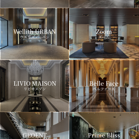
Wellith URBAN
Zoom
ウエリスアーバン
ズーム
LIVIO MAISON
Belle Face
リビオメゾン
ベルファース
GEOENT
Prime Bliss