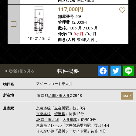
向き/入居
南西/相談
117,000円
部屋番号
503
管理費
12,000円
敷/礼
1.0ヶ月
/
1.0ヶ月
仲介/FR
0ヶ月
/
0ヶ月
1K - 21.18m2
向き/入居
東/即入居可
物件概要
建物詳細を見る
アジールコート東大井
物件名
所在地
東京都
品川区
東大井
2-20-10
MAP
京急本線
「
立会川駅
」徒歩3分
最寄駅
京急本線
「
鮫洲駅
」徒歩12分
JR京浜東北線
「
大井町駅
」徒歩13分
東京モノレール
「
大井競馬場前駅
」徒歩14分
りんかい線
「
品川シーサイド駅
」徒歩15分