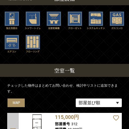
空室一覧
チェックした物件はまとめてお問い合わせ、検討中リストに追加できま
す。
MAP
MAP
MAP
MAP
MAP
115,000円
部屋番号
312