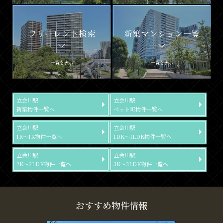
フリーレント検索
新築マンション一覧
一覧を表示
一覧を表示
立会川駅
立会川駅
新築物件一覧へ
ペット可物件一覧へ
立会川駅
立会川駅
1R～1K物件一覧へ
1DK～1LDK物件一覧へ
立会川駅
立会川駅
2K～2LDK物件一覧へ
3K～3LDK物件一覧へ
おすすめ物件情報