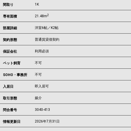
1K
間取り
2
21.48m
専有面積
洋室6帖／K2帖
部屋詳細
普通賃貸借契約
契約形態
利用必須
保証会社
不可
ペット飼育
不可
SOHO・事務所
即入居可
入居日
媒介
取引形態
3040-413
問合番号
2026年7月31日
情報更新日