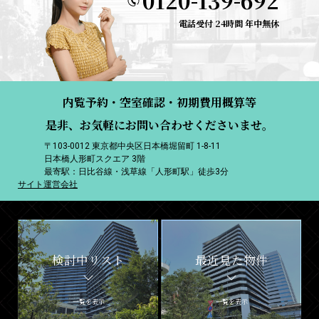
0120-139-692
電話受付 24時間 年中無休
内覧予約・空室確認・初期費用概算等
是非、お気軽にお問い合わせくださいませ。
〒103-0012 東京都中央区日本橋堀留町 1-8-11
日本橋人形町スクエア 3階
最寄駅：日比谷線・浅草線「人形町駅」徒歩3分
サイト運営会社
検討中リスト
最近見た物件
一覧を表示
一覧を表示