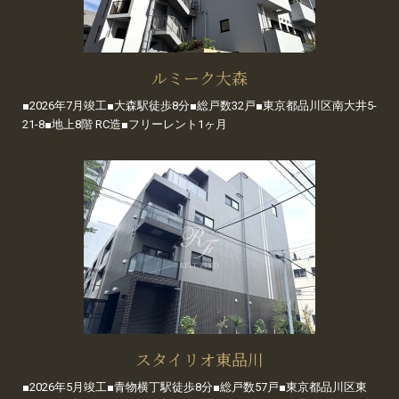
ルミーク大森
■2026年7月竣工■大森駅徒歩8分■総戸数32戸■東京都品川区南大井5-
21-8■地上8階 RC造■フリーレント1ヶ月
スタイリオ東品川
■2026年5月竣工■青物横丁駅徒歩8分■総戸数57戸■東京都品川区東