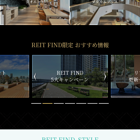
ジオエント
プライムブリス
REIT FIND限定 おすすめ情報
ND
リアルタイム
新
ペーン
更新一覧チェック
REIT FIND
STYLE