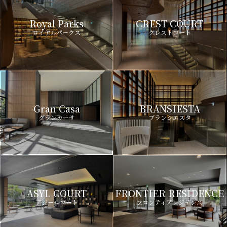
Royal Parks
CREST COURT
ロイヤルパークス
クレストコート
Gran Casa
BRANSIESTA
グランカーサ
ブランシエスタ
ASYL COURT
FRONTIER RESIDENCE
アジールコート
フロンティアレジデンス