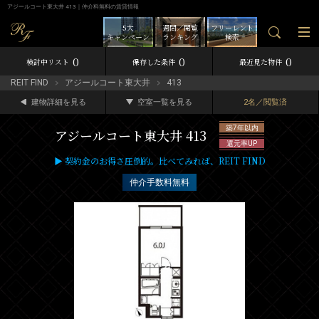
アジールコート東大井 413｜仲介料無料の賃貸情報
5大
週間／閲覧
フリーレント
キャンペーン
ランキング
検索
0
0
0
検討中リスト
保存した条件
最近見た物件
REIT FIND
アジールコート東大井
413
建物詳細を見る
空室一覧を見る
2名／閲覧済
築7年以内
アジールコート東大井 413
還元率UP
▶ 契約金のお得さ圧倒的。比べてみれば、REIT FIND
仲介手数料無料