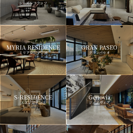
シーズンフラッツ
ドゥーエ
MYRIA RESIDENCE
GRAN PASEO
ミリアレジデンス
グランパセオ
S-RESIDENCE
Genovia
エスレジデンス
ジェノヴィア