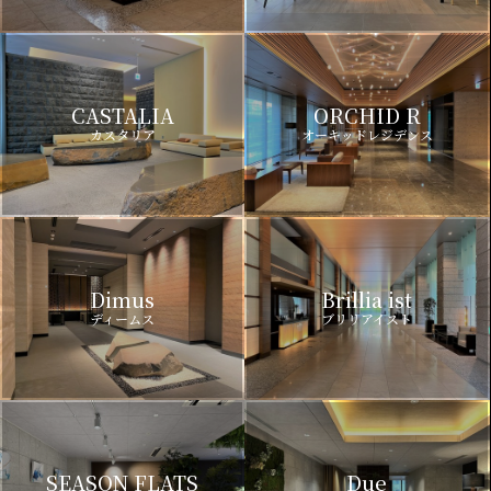
CASTALIA
ORCHID R
カスタリア
オーキッドレジデンス
Dimus
Brillia ist
ディームス
ブリリアイスト
SEASON FLATS
Due