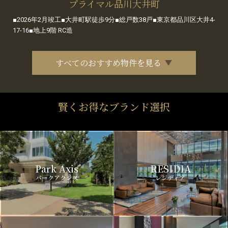
プライマル品川大井町
■2026年2月竣工■大井町駅徒歩9分■総戸数38戸■東京都品川区大井4-
17-16■地上9階 RC造
すべてのおすすめ物件を見る
賢くお得なブランド選択
Park Axis
RESIDIA
パークアクシス
レジディア