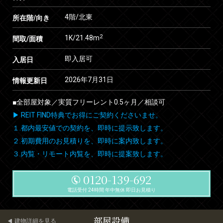
4階/北東
所在階/向き
2
1K/21.48m
間取/面積
即入居可
入居日
2026年7月31日
情報更新日
■全部屋対象／実質フリーレント0.5ヶ月／相談可
▶ REIT FIND特典でお得にご契約くださいませ。
１.都内最安値での契約を、即時に提示致します。
２.初期費用のお見積りを、即時に案内致します。
３.内覧・リモート内覧を、即時に提案致します。
0120-139-692
電話受付 24時間 年中無休 即日お見積り
部屋設備
建物詳細を見る