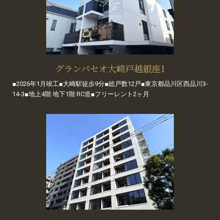
グランパセオ大崎戸越銀座1
■2026年1月竣工■大崎駅徒歩9分■総戸数12戸■東京都品川区西品川3-
14-3■地上4階 地下1階 RC造■フリーレント2ヶ月