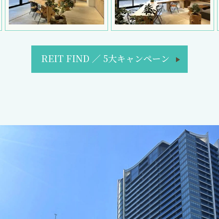
REIT FIND
／
5大キャンペーン