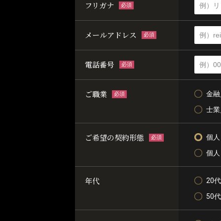
フリガナ
必須
メールアドレス
必須
電話番号
必須
ご職業
金融
必須
士業
ご希望の契約形態
個人
必須
個人
年代
20代
50