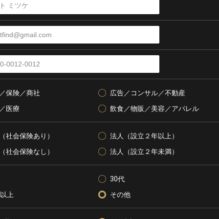
／保険／商社
広告／コンサル／不動産
／医療
飲食／物販／美容／アパレル
（社会保険あり）
法人（設立２年以上）
（社会保険なし）
法人（設立２年未満）
30代
代以上
その他