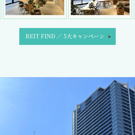
REIT FIND
／
5大キャンペーン