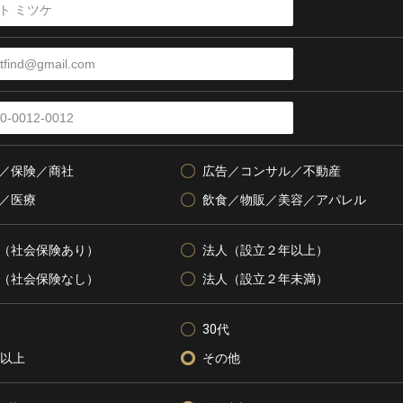
／保険／商社
広告／コンサル／不動産
／医療
飲食／物販／美容／アパレル
（社会保険あり）
法人（設立２年以上）
（社会保険なし）
法人（設立２年未満）
30代
代以上
その他