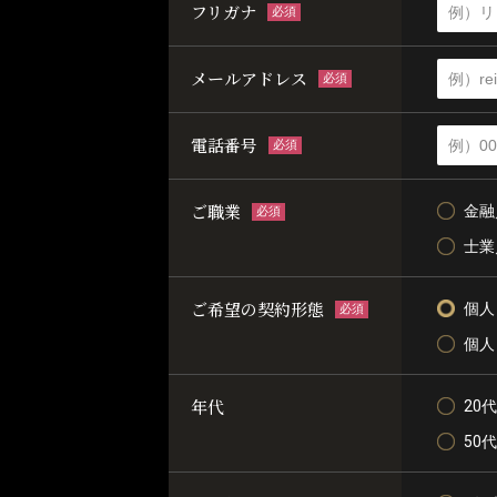
フリガナ
必須
メールアドレス
必須
電話番号
必須
ご職業
金融
必須
士業
ご希望の契約形態
個人
必須
個人
年代
20代
50