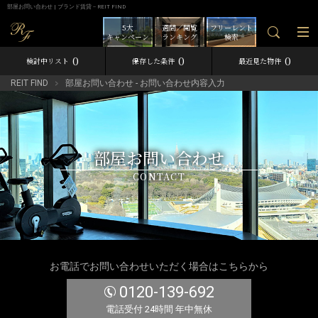
部屋お問い合わせ | ブランド賃貸－REIT FIND
5大
週間／閲覧
フリーレント
キャンペーン
ランキング
検索
0
0
0
検討中リスト
保存した条件
最近見た物件
REIT FIND
部屋お問い合わせ - お問い合わせ内容入力
部屋お問い合わせ
CONTACT
お電話でお問い合わせいただく場合はこちらから
0120-139-692
電話受付 24時間 年中無休