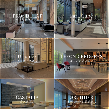
PROUD FLAT
Park Cube
プラウドフラット
パークキューブ
Urbanex
LEFOND PROGRES
アーバネックス
ルフォンプログレ
CASTALIA
ORCHID R
カスタリア
オーキッドレジデンス