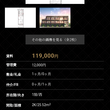
その他の画像を見る（全2枚）
119,000
賃料
円
管理費
12,000円
1ヶ月
/
0ヶ月
敷金/礼金
0ヶ月
/
1ヶ月
仲介/FR
1階/西
所在階/向き
2
2K/25.52m
間取/面積