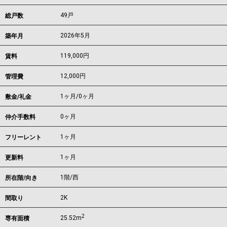
49戸
総戸数
2026年5月
築年月
119,000
円
賃料
12,000円
管理費
1ヶ月
/
0ヶ月
敷金/礼金
0ヶ月
仲介手数料
1ヶ月
フリーレント
1ヶ月
更新料
1階/西
所在階/向き
2K
間取り
2
25.52m
専有面積