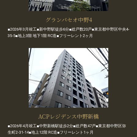
グランパセオ中野4
■2026年3月竣工■新中野駅徒歩6分■総戸数20戸■東京都中野区中央4-
35-5■地上3階 地下1階 RC造■フリーレント2ヶ月
ACPレジデンス中野新橋
■2026年4月竣工■中野新橋駅徒歩2分■総戸数47戸■東京都中野区弥
生町2-31-14■地上12階 RC造■フリーレント1ヶ月