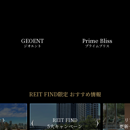
ND
リアルタイム
新
ペーン
更新一覧チェック
REIT FIND
STYLE
仲介手数料0円～
初期費用お問い合わせ
賢い選択で
気になる物件を
お得に契約
5分以内で回答