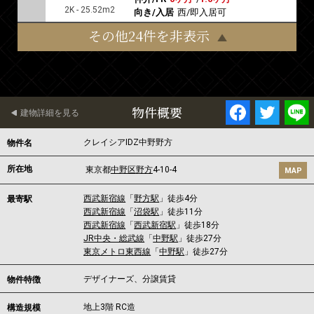
2K - 25.52m2
向き/入居
西/即入居可
その他24件を非表示
物件概要
建物詳細を見る
クレイシアIDZ中野野方
物件名
所在地
東京都
中野区
野方
4-10-4
MAP
西武新宿線
「
野方駅
」徒歩4分
最寄駅
西武新宿線
「
沼袋駅
」徒歩11分
西武新宿線
「
西武新宿駅
」徒歩18分
JR中央・総武線
「
中野駅
」徒歩27分
東京メトロ東西線
「
中野駅
」徒歩27分
デザイナーズ、分譲賃貸
物件特徴
地上3階 RC造
構造規模