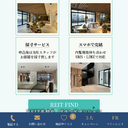
REIT FIND
5大キャンペーン
初回契約金のコストカットは、フリーレント検索へ
REIT FIND トップページ
0
ブランドマンション検索
区検索
キャンペーン
フリーレント
検討中リスト
お問い合わせ
電話する