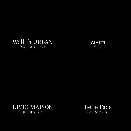
LIVIO MAISON
Belle Face
リビオメゾン
ベルファース
GEOENT
Prime Bliss
ジオエント
プライムブリス
REIT FIND限定 おすすめ情報