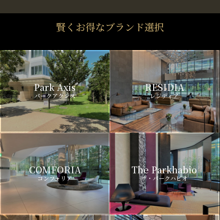
賢くお得なブランド選択
Park Axis
RESIDIA
パークアクシス
レジディア
COMFORIA
The Parkhabio
コンフォリア
ザ・パークハビオ