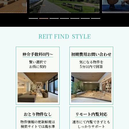
おとり物件なし
リモート内覧対応
物件情報の更新鮮度は
遠方にて内覧できずとも
検索サイトでは高水準
しっかりサポート
採寸サービス
スマホで完結
申込後は当社スタッフが
内覧現地待ち合わせ
お部屋を採寸致します
SMS・LINEで対応