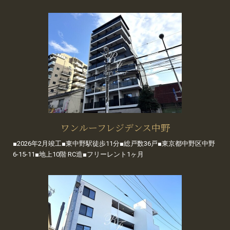
ワンルーフレジデンス中野
■2026年2月竣工■東中野駅徒歩11分■総戸数36戸■東京都中野区中野
6-15-11■地上10階 RC造■フリーレント1ヶ月