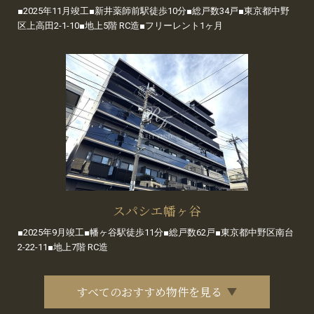
■2025年11月竣工■新井薬師前駅徒歩10分■総戸数34戸■東京都中野
区上高田2-1-10■地上5階 RC造■フリーレント1ヶ月
スパシエ幡ヶ谷
■2025年9月竣工■幡ヶ谷駅徒歩11分■総戸数62戸■東京都中野区南台
2-22-11■地上7階 RC造
すべてのおすすめ物件を見る