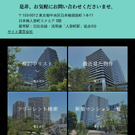
是非、お気軽にお問い合わせくださいませ。
〒103-0012 東京都中央区日本橋堀留町 1-8-11
日本橋人形町スクエア 3階
最寄駅：日比谷線・浅草線「人形町駅」徒歩3分
サイト運営会社
検討中リスト
最近見た物件
一覧を表示
一覧を表示
フリーレント検索
新築マンション一覧
一覧を表示
一覧を表示