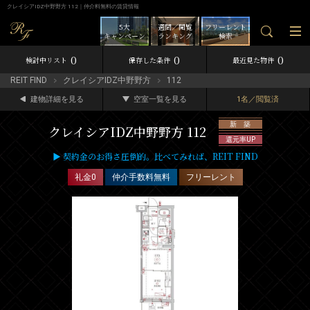
クレイシアIDZ中野野方 112｜仲介料無料の賃貸情報
5大
週間／閲覧
フリーレント
キャンペーン
ランキング
検索
0
0
0
検討中リスト
保存した条件
最近見た物件
REIT FIND
クレイシアIDZ中野野方
112
建物詳細を見る
空室一覧を見る
1名／閲覧済
新 築
クレイシアIDZ中野野方 112
還元率UP
▶ 契約金のお得さ圧倒的。比べてみれば、REIT FIND
礼金0
仲介手数料無料
フリーレント