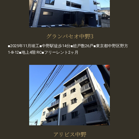
グランパセオ中野3
■2025年11月竣工■中野駅徒歩14分■総戸数26戸■東京都中野区野方
1-8-12■地上4階 RC■フリーレント2ヶ月
アリビス中野