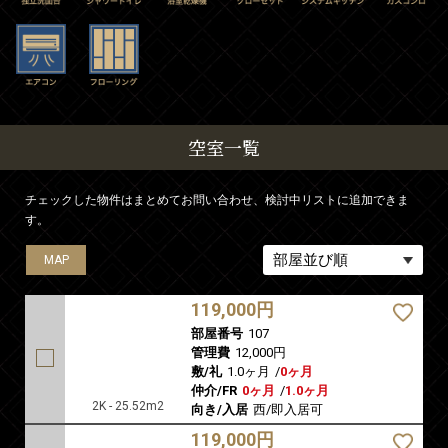
空室一覧
チェックした物件はまとめてお問い合わせ、検討中リストに追加できま
す。
MAP
MAP
MAP
MAP
MAP
MAP
MAP
MAP
MAP
MAP
MAP
MAP
MAP
MAP
MAP
MAP
MAP
MAP
MAP
MAP
MAP
MAP
MAP
MAP
MAP
MAP
MAP
MAP
MAP
119,000円
部屋番号
107
管理費
12,000円
敷/礼
1.0ヶ月
/
0ヶ月
仲介/FR
0ヶ月
/
1.0ヶ月
2K - 25.52m2
向き/入居
西/即入居可
119,000円