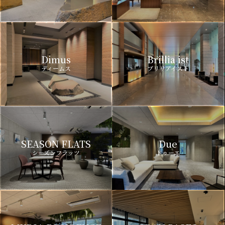
Dimus
Brillia ist
ディームス
ブリリアイスト
SEASON FLATS
Due
シーズンフラッツ
ドゥーエ