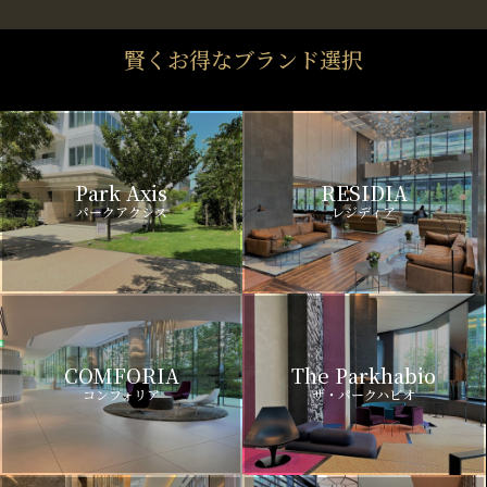
賢くお得なブランド選択
Park Axis
RESIDIA
パークアクシス
レジディア
COMFORIA
The Parkhabio
コンフォリア
ザ・パークハビオ