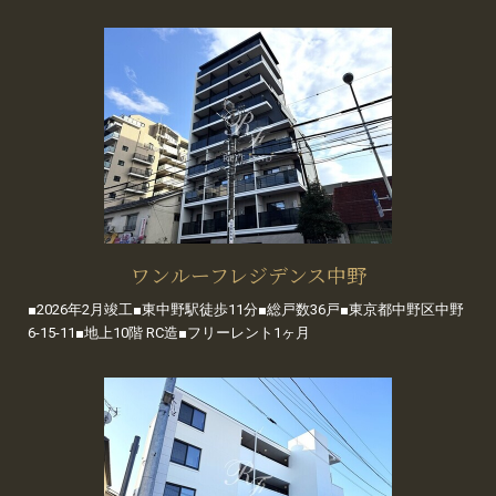
ワンルーフレジデンス中野
■2026年2月竣工■東中野駅徒歩11分■総戸数36戸■東京都中野区中野
6-15-11■地上10階 RC造■フリーレント1ヶ月