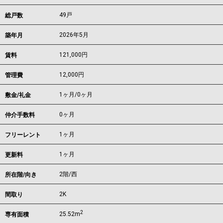
49戸
総戸数
2026年5月
築年月
121,000
円
賃料
12,000円
管理費
1ヶ月
/
0ヶ月
敷金/礼金
0ヶ月
仲介手数料
1ヶ月
フリーレント
1ヶ月
更新料
2階/西
所在階/向き
2K
間取り
2
25.52m
専有面積