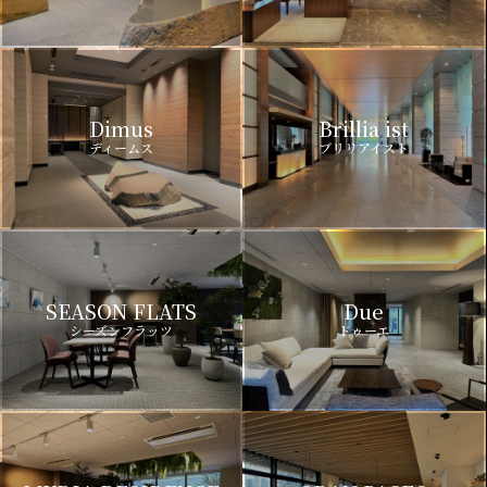
Dimus
Brillia ist
ディームス
ブリリアイスト
SEASON FLATS
Due
シーズンフラッツ
ドゥーエ