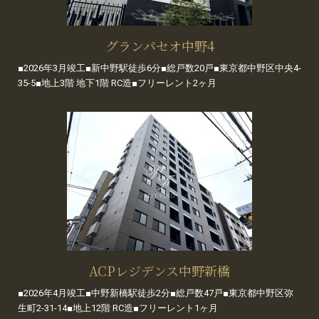
グランパセオ中野4
■2026年3月竣工■新中野駅徒歩6分■総戸数20戸■東京都中野区中央4-
35-5■地上3階 地下1階 RC造■フリーレント2ヶ月
ACPレジデンス中野新橋
■2026年4月竣工■中野新橋駅徒歩2分■総戸数47戸■東京都中野区弥
生町2-31-14■地上12階 RC造■フリーレント1ヶ月