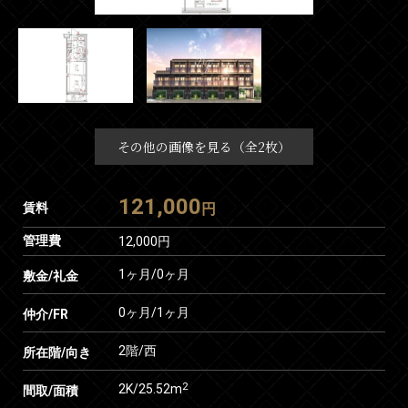
その他の画像を見る（全2枚）
121,000
賃料
円
管理費
12,000円
1ヶ月
/
0ヶ月
敷金/礼金
0ヶ月
/
1ヶ月
仲介/FR
2階/西
所在階/向き
2
2K/25.52m
間取/面積