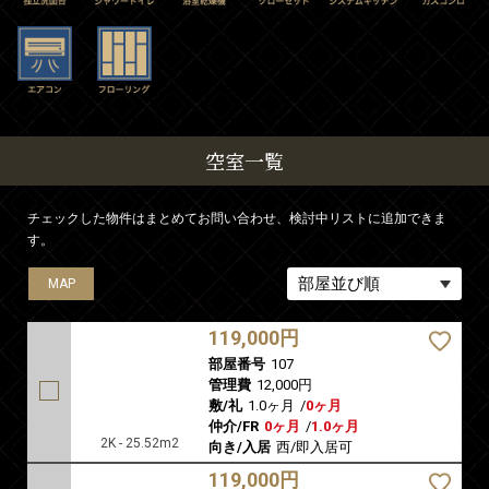
空室一覧
チェックした物件はまとめてお問い合わせ、検討中リストに追加できま
す。
MAP
MAP
MAP
MAP
MAP
MAP
MAP
MAP
MAP
MAP
MAP
MAP
MAP
MAP
MAP
MAP
MAP
MAP
MAP
MAP
MAP
MAP
MAP
MAP
MAP
MAP
MAP
MAP
MAP
119,000円
部屋番号
107
管理費
12,000円
敷/礼
1.0ヶ月
/
0ヶ月
仲介/FR
0ヶ月
/
1.0ヶ月
2K - 25.52m2
向き/入居
西/即入居可
119,000円