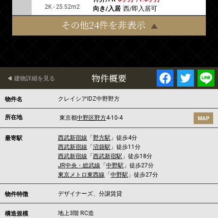
2K - 25.52m2
向き/入居
西/即入居可
その他24件を非表示
物件概要
建物詳細を見る
クレイシアIDZ中野野方
物件名
所在地
東京都
中野区
野方
4-10-4
MAP
西武新宿線
「
野方駅
」徒歩4分
最寄駅
西武新宿線
「
沼袋駅
」徒歩11分
西武新宿線
「
西武新宿駅
」徒歩18分
JR中央・総武線
「
中野駅
」徒歩27分
東京メトロ東西線
「
中野駅
」徒歩27分
デザイナーズ、分譲賃貸
物件特徴
地上3階 RC造
構造規模