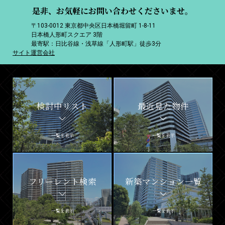
是非、お気軽にお問い合わせくださいませ。
〒103-0012 東京都中央区日本橋堀留町 1-8-11
日本橋人形町スクエア 3階
最寄駅：日比谷線・浅草線「人形町駅」徒歩3分
サイト運営会社
検討中リスト
最近見た物件
一覧を表示
一覧を表示
フリーレント検索
新築マンション一覧
一覧を表示
一覧を表示