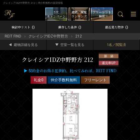
クレイシアIDZ中野野方 212｜仲介料無料の賃貸情報
5大
週間／閲覧
フリーレント
キャンペーン
ランキング
検索
0
0
0
検討中リスト
保存した条件
最近見た物件
REIT FIND
クレイシアIDZ中野野方
212
建物詳細を見る
空室一覧を見る
1名／閲覧済
新 築
クレイシアIDZ中野野方 212
還元率UP
▶ 契約金のお得さ圧倒的。比べてみれば、REIT FIND
礼金0
仲介手数料無料
フリーレント