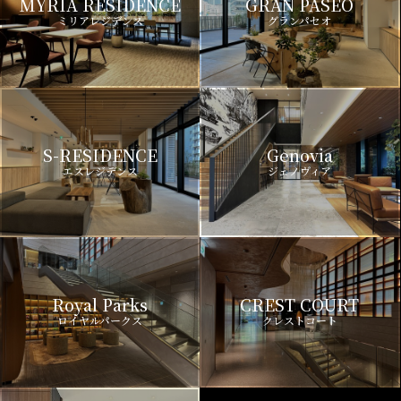
MYRIA RESIDENCE
GRAN PASEO
ミリアレジデンス
グランパセオ
S-RESIDENCE
Genovia
エスレジデンス
ジェノヴィア
Royal Parks
CREST COURT
ロイヤルパークス
クレストコート