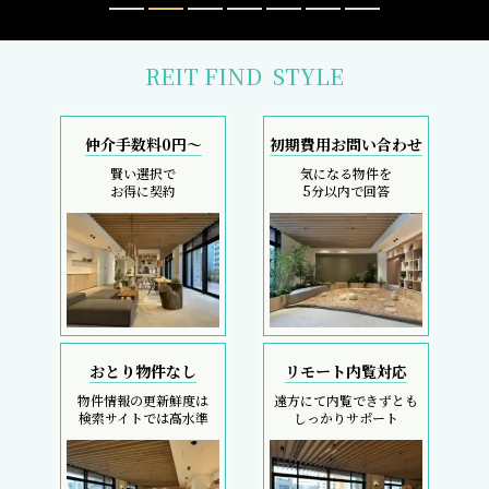
おとり物件なし
リモート内覧対応
物件情報の更新鮮度は
遠方にて内覧できずとも
検索サイトでは高水準
しっかりサポート
採寸サービス
スマホで完結
申込後は当社スタッフが
内覧現地待ち合わせ
お部屋を採寸致します
SMS・LINEで対応