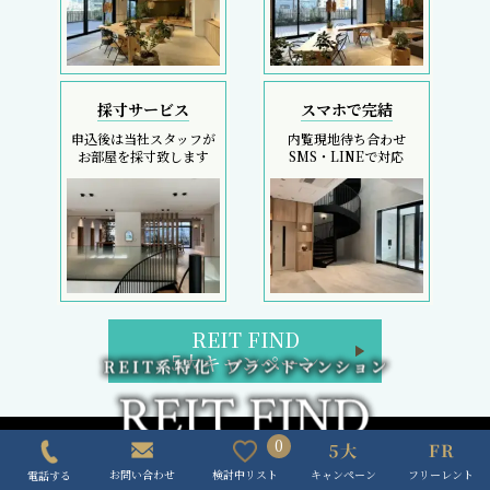
REIT FIND
5大キャンペーン
初回契約金のコストカットは、フリーレント検索へ
REIT FIND トップページ
0
ブランドマンション検索
区検索
キャンペーン
フリーレント
検討中リスト
お問い合わせ
電話する