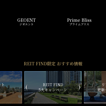
REIT FIND
リアルタ
5大キャンペーン
更新一覧チ
REIT FIND
STYLE
仲介手数料0円～
初期費用お問い合わせ
賢い選択で
気になる物件を
お得に契約
5分以内で回答