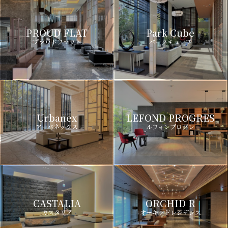
PROUD FLAT
Park Cube
プラウドフラット
パークキューブ
Urbanex
LEFOND PROGRES
アーバネックス
ルフォンプログレ
CASTALIA
ORCHID R
カスタリア
オーキッドレジデンス