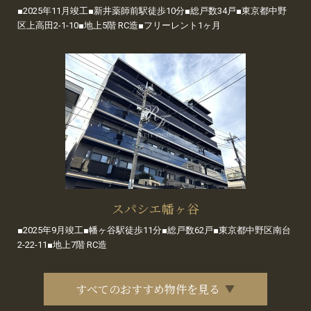
■2025年11月竣工■新井薬師前駅徒歩10分■総戸数34戸■東京都中野
区上高田2-1-10■地上5階 RC造■フリーレント1ヶ月
スパシエ幡ヶ谷
■2025年9月竣工■幡ヶ谷駅徒歩11分■総戸数62戸■東京都中野区南台
2-22-11■地上7階 RC造
すべてのおすすめ物件を見る