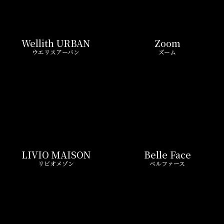
LIVIO MAISON
Belle Face
リビオメゾン
ベルファース
GEOENT
Prime Bliss
ジオエント
プライムブリス
REIT FIND限定 おすすめ情報