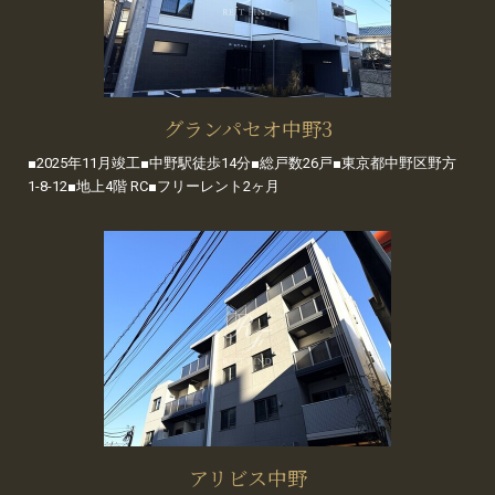
グランパセオ中野3
■2025年11月竣工■中野駅徒歩14分■総戸数26戸■東京都中野区野方
1-8-12■地上4階 RC■フリーレント2ヶ月
アリビス中野