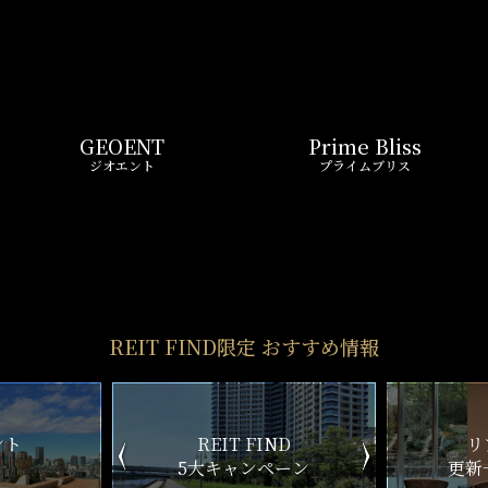
GEOENT
Prime Bliss
ジオエント
プライムブリス
REIT FIND限定 おすすめ情報
ND
リアルタイム
新
ペーン
更新一覧チェック