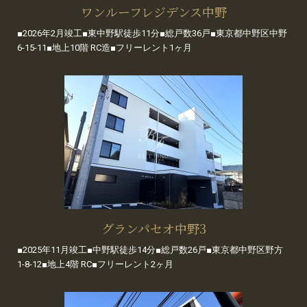
ワンルーフレジデンス中野
■2026年2月竣工■東中野駅徒歩11分■総戸数36戸■東京都中野区中野
6-15-11■地上10階 RC造■フリーレント1ヶ月
グランパセオ中野3
■2025年11月竣工■中野駅徒歩14分■総戸数26戸■東京都中野区野方
1-8-12■地上4階 RC■フリーレント2ヶ月