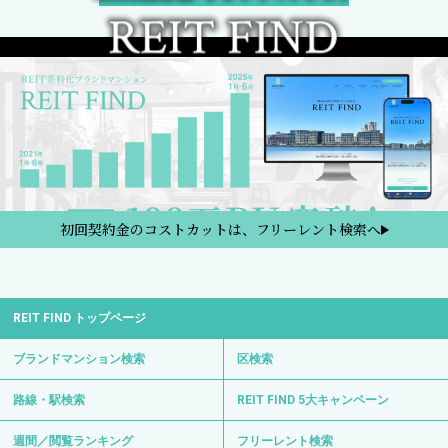
初回契約金のコストカットは、フリーレント検索へ
REIT FIND トップページ
ブランドマンション検索
区検索
路線・駅検索
REIT FIND 5大キャンペーン
週間／閲覧ランキング
フリーレント検索
新着部屋一覧
新築マンション一覧
2日以内の新着、条件改定物件
検討中リスト