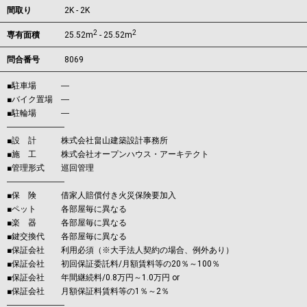
間取り
2K - 2K
2
2
専有面積
25.52m
- 25.52m
問合番号
8069
■駐車場 ―
■バイク置場 ―
■駐輪場 ―
―――――――
■設 計 株式会社畠山建築設計事務所
■施 工 株式会社オープンハウス・アーキテクト
■管理形式 巡回管理
―――――――
■保 険 借家人賠償付き火災保険要加入
■ペット 各部屋毎に異なる
■楽 器 各部屋毎に異なる
■鍵交換代 各部屋毎に異なる
■保証会社 利用必須（※大手法人契約の場合、例外あり）
■保証会社 初回保証委託料/月額賃料等の20％～100％
■保証会社 年間継続料/0.8万円～1.0万円 or
■保証会社 月額保証料賃料等の1％～2％
―――――――