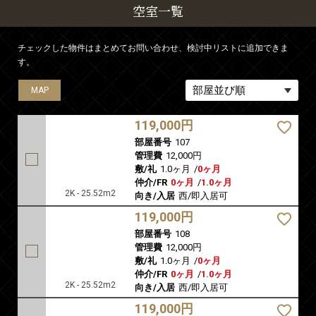
空室一覧
チェックした物件はまとめてお問い合わせ、検討中リストに追加できま
す。
MAP
MAP
MAP
MAP
MAP
119,000円
部屋番号
107
管理費
12,000円
敷/礼
1.0ヶ月
/
0ヶ月
仲介/FR
0ヶ月
/
1.0ヶ月
2K - 25.52m2
向き/入居
西/即入居可
119,000円
部屋番号
108
管理費
12,000円
敷/礼
1.0ヶ月
/
0ヶ月
仲介/FR
0ヶ月
/
1.0ヶ月
2K - 25.52m2
向き/入居
西/即入居可
119,000円