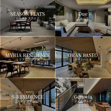
SEASON FLATS
Due
シーズンフラッツ
ドゥーエ
MYRIA RESIDENCE
GRAN PASEO
ミリアレジデンス
グランパセオ
S-RESIDENCE
Genovia
エスレジデンス
ジェノヴィア