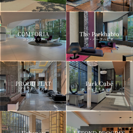
COMFORIA
The Parkhabio
コンフォリア
ザ・パークハビオ
PROUD FLAT
Park Cube
プラウドフラット
パークキューブ