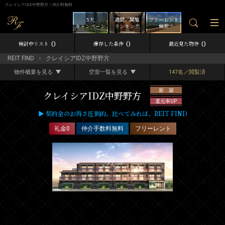
クレイシアIDZ中野野方｜仲介料無料
5大
週間／閲覧
フリーレント
キャンペーン
ランキング
検索
0
0
0
検討中リスト
保存した条件
最近見た物件
REIT FIND
クレイシアIDZ中野野方
物件概要を見る
空室一覧を見る
147名／閲覧済
新 築
クレイシアIDZ中野野方
還元率UP
▶ 契約金のお得さ圧倒的。比べてみれば、REIT FIND
礼金0
仲介手数料無料
フリーレント