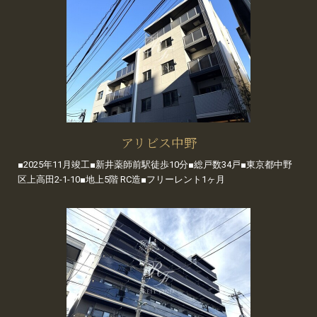
アリビス中野
■2025年11月竣工■新井薬師前駅徒歩10分■総戸数34戸■東京都中野
区上高田2-1-10■地上5階 RC造■フリーレント1ヶ月