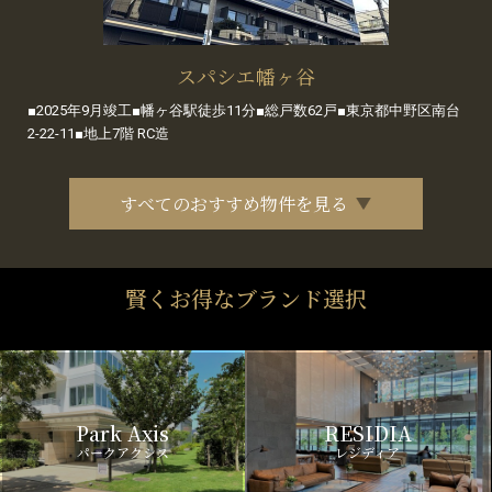
スパシエ幡ヶ谷
■2025年9月竣工■幡ヶ谷駅徒歩11分■総戸数62戸■東京都中野区南台
2-22-11■地上7階 RC造
すべてのおすすめ物件を見る
賢くお得なブランド選択
Park Axis
RESIDIA
パークアクシス
レジディア