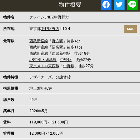
物件概要
物件名
クレイシアIDZ中野野方
所在地
東京都
中野区
野方
4-10-4
MAP
最寄駅
西武新宿線
「
野方駅
」徒歩4分
西武新宿線
「
沼袋駅
」徒歩11分
西武新宿線
「
西武新宿駅
」徒歩18分
JR中央・総武線
「
中野駅
」徒歩27分
東京メトロ東西線
「
中野駅
」徒歩27分
物件特徴
デザイナーズ、分譲賃貸
構造規模
地上3階 RC造
総戸数
49戸
築年月
2026年5月
賃料
119,000円 - 121,500円
管理費
12,000円 - 12,000円