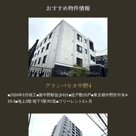
おすすめ物件情報
グランパセオ中野4
■2026年3月竣工■新中野駅徒歩6分■総戸数20戸■東京都中野区中央4-
35-5■地上3階 地下1階 RC造■フリーレント2ヶ月