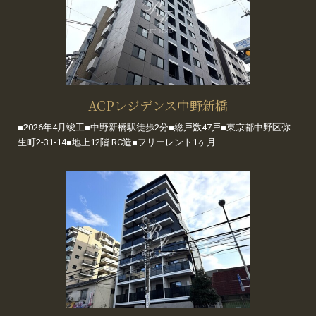
ACPレジデンス中野新橋
■2026年4月竣工■中野新橋駅徒歩2分■総戸数47戸■東京都中野区弥
生町2-31-14■地上12階 RC造■フリーレント1ヶ月