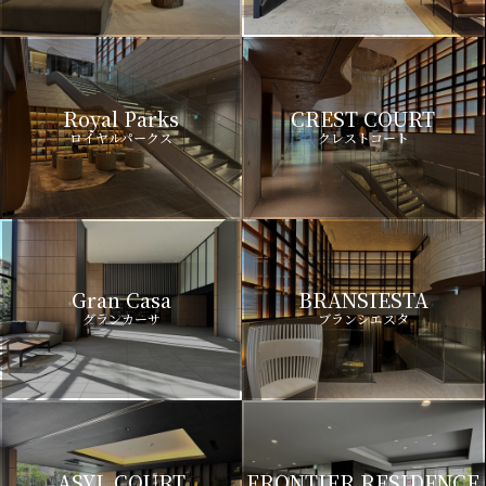
Royal Parks
CREST COURT
ロイヤルパークス
クレストコート
Gran Casa
BRANSIESTA
グランカーサ
ブランシエスタ
ASYL COURT
FRONTIER RESIDENCE