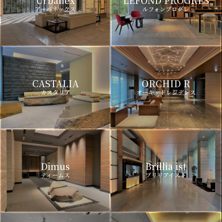
Urbanex
LEFOND PROGRES
アーバネックス
ルフォンプログレ
CASTALIA
ORCHID R
カスタリア
オーキッドレジデンス
Dimus
Brillia ist
ディームス
ブリリアイスト