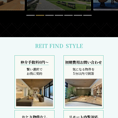
REIT FIND
STYLE
仲介手数料0円～
初期費用お問い合わせ
賢い選択で
気になる物件を
お得に契約
5分以内で回答
おとり物件なし
リモート内覧対応
物件情報の更新鮮度は
遠方にて内覧できずとも
検索サイトでは高水準
しっかりサポート