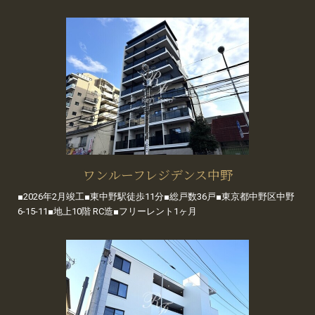
ワンルーフレジデンス中野
■2026年2月竣工■東中野駅徒歩11分■総戸数36戸■東京都中野区中野
6-15-11■地上10階 RC造■フリーレント1ヶ月