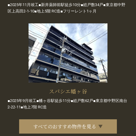
■2025年11月竣工■新井薬師前駅徒歩10分■総戸数34戸■東京都中野
区上高田2-1-10■地上5階 RC造■フリーレント1ヶ月
スパシエ幡ヶ谷
■2025年9月竣工■幡ヶ谷駅徒歩11分■総戸数62戸■東京都中野区南台
2-22-11■地上7階 RC造
すべてのおすすめ物件を見る