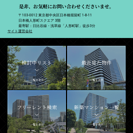
是非、お気軽にお問い合わせくださいませ。
〒103-0012 東京都中央区日本橋堀留町 1-8-11
日本橋人形町スクエア 3階
最寄駅：日比谷線・浅草線「人形町駅」徒歩3分
サイト運営会社
検討中リスト
最近見た物件
一覧を表示
一覧を表示
フリーレント検索
新築マンション一覧
一覧を表示
一覧を表示