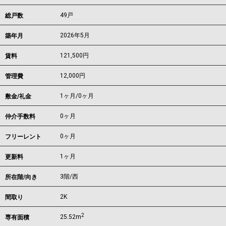
49戸
総戸数
2026年5月
築年月
121,500
円
賃料
12,000円
管理費
1ヶ月
/
0ヶ月
敷金/礼金
0ヶ月
仲介手数料
0ヶ月
フリーレント
1ヶ月
更新料
3階/西
所在階/向き
2K
間取り
2
25.52m
専有面積