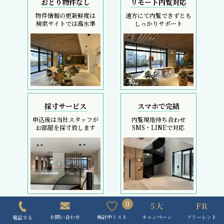
REIT FIND
5大キャンペーン
初回契約金のコストカットは、フリーレント検索へ
REIT FIND トップページ
0
ブランドマンション検索
区検索
キャンペーン
フリーレント
検討中リスト
お問い合わせ
電話する