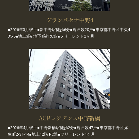
グランパセオ中野4
■2026年3月竣工■新中野駅徒歩6分■総戸数20戸■東京都中野区中央4-
35-5■地上3階 地下1階 RC造■フリーレント2ヶ月
ACPレジデンス中野新橋
■2026年4月竣工■中野新橋駅徒歩2分■総戸数47戸■東京都中野区弥
生町2-31-14■地上12階 RC造■フリーレント1ヶ月