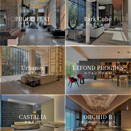
PROUD FLAT
Park Cube
プラウドフラット
パークキューブ
Urbanex
LEFOND PROGRES
アーバネックス
ルフォンプログレ
CASTALIA
ORCHID R
カスタリア
オーキッドレジデンス