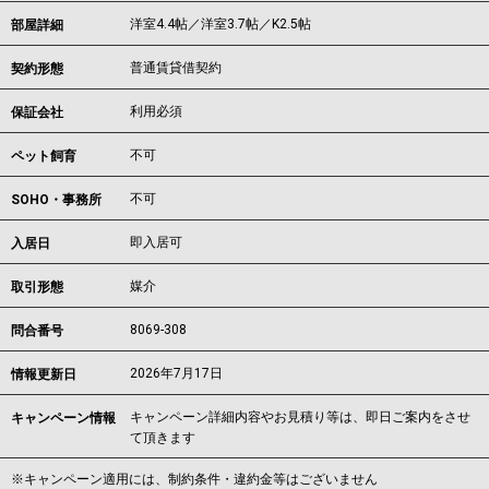
洋室4.4帖／洋室3.7帖／K2.5帖
部屋詳細
普通賃貸借契約
契約形態
利用必須
保証会社
不可
ペット飼育
不可
SOHO・事務所
即入居可
入居日
媒介
取引形態
8069-308
問合番号
2026年7月17日
情報更新日
キャンペーン詳細内容やお見積り等は、即日ご案内をさせ
キャンペーン情報
て頂きます
※キャンペーン適用には、制約条件・違約金等はございません