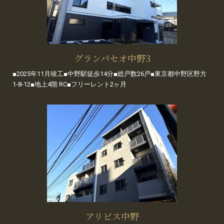
グランパセオ中野3
■2025年11月竣工■中野駅徒歩14分■総戸数26戸■東京都中野区野方
1-8-12■地上4階 RC■フリーレント2ヶ月
アリビス中野