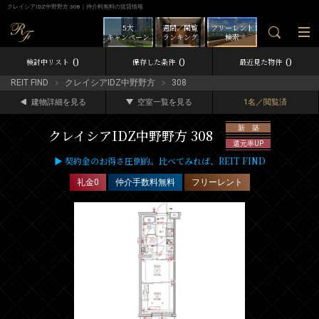
クレイシアIDZ中野野方 308｜仲介料無料の賃貸情報
5大
週間／閲覧
フリーレント
キャンペーン
ランキング
検索
0
0
0
検討中リスト
保存した条件
最近見た物件
REIT FIND
クレイシアIDZ中野野方
308
建物詳細を見る
空室一覧を見る
1名／閲覧済
新 築
クレイシアIDZ中野野方 308
還元率UP
▶ 契約金のお得さ圧倒的。比べてみれば、REIT FIND
礼金0
仲介手数料無料
フリーレント