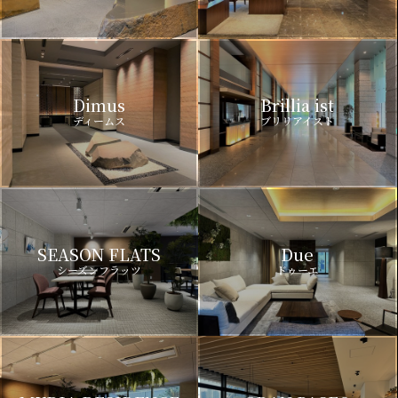
Dimus
Brillia ist
ディームス
ブリリアイスト
SEASON FLATS
Due
シーズンフラッツ
ドゥーエ