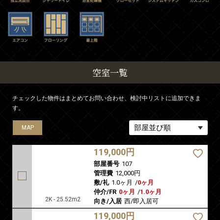
空室一覧
チェックした物件はまとめてお問い合わせ、検討中リストに追加できま
す。
MAP
MAP
MAP
MAP
MAP
MAP
MAP
MAP
MAP
MAP
MAP
MAP
MAP
MAP
MAP
MAP
MAP
MAP
MAP
MAP
MAP
MAP
MAP
MAP
MAP
MAP
MAP
MAP
MAP
119,000円
部屋番号
107
管理費
12,000円
敷/礼
1.0ヶ月
/
0ヶ月
仲介/FR
0ヶ月
/
1.0ヶ月
2K - 25.52m2
向き/入居
西/即入居可
119,000円