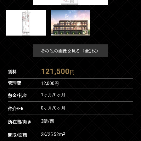
その他の画像を見る（全2枚）
121,500
賃料
円
管理費
12,000円
1ヶ月
/
0ヶ月
敷金/礼金
0ヶ月
/
0ヶ月
仲介/FR
3階/西
所在階/向き
2
2K/25.52m
間取/面積