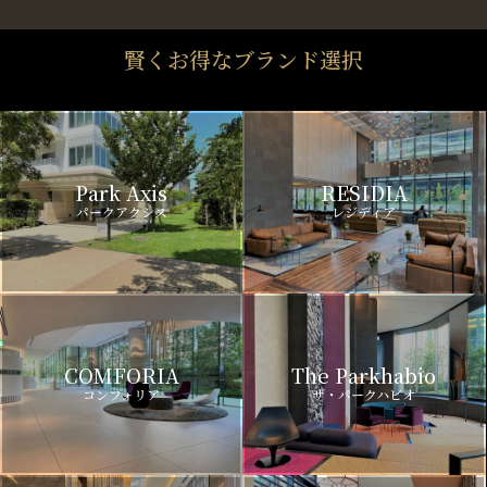
賢くお得なブランド選択
Park Axis
RESIDIA
パークアクシス
レジディア
COMFORIA
The Parkhabio
コンフォリア
ザ・パークハビオ