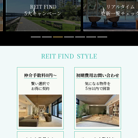
おとり物件なし
リモート内覧対応
物件情報の更新鮮度は
遠方にて内覧できずとも
検索サイトでは高水準
しっかりサポート
採寸サービス
スマホで完結
申込後は当社スタッフが
内覧現地待ち合わせ
お部屋を採寸致します
SMS・LINEで対応