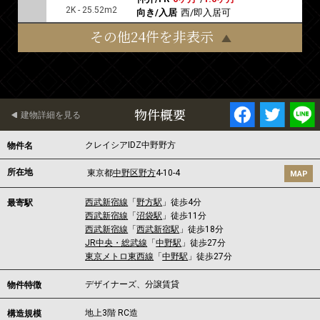
2K - 25.52m2
向き/入居
西/即入居可
その他24件を非表示
物件概要
建物詳細を見る
クレイシアIDZ中野野方
物件名
所在地
東京都
中野区
野方
4-10-4
MAP
西武新宿線
「
野方駅
」徒歩4分
最寄駅
西武新宿線
「
沼袋駅
」徒歩11分
西武新宿線
「
西武新宿駅
」徒歩18分
JR中央・総武線
「
中野駅
」徒歩27分
東京メトロ東西線
「
中野駅
」徒歩27分
デザイナーズ、分譲賃貸
物件特徴
地上3階 RC造
構造規模