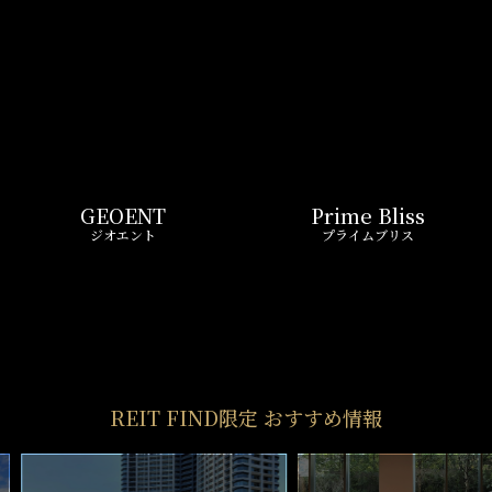
ND
リアルタイム
新
ペーン
更新一覧チェック
REIT FIND
STYLE
仲介手数料0円～
初期費用お問い合わせ
賢い選択で
気になる物件を
お得に契約
5分以内で回答