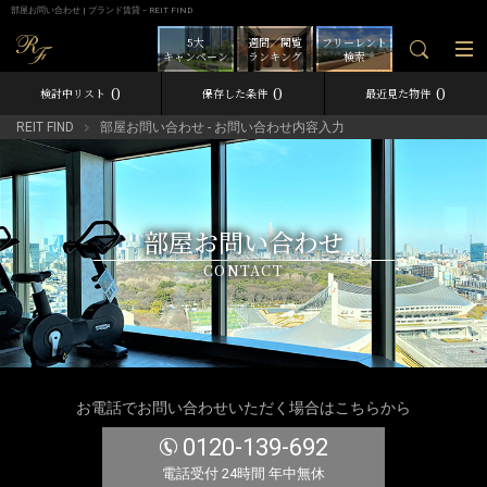
部屋お問い合わせ | ブランド賃貸－REIT FIND
5大
週間／閲覧
フリーレント
キャンペーン
ランキング
検索
0
0
0
検討中リスト
保存した条件
最近見た物件
REIT FIND
部屋お問い合わせ - お問い合わせ内容入力
部屋お問い合わせ
CONTACT
お電話でお問い合わせいただく場合はこちらから
0120-139-692
電話受付 24時間 年中無休