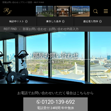
部屋お問い合わせ | ブランド賃貸－REIT FIND
5大
週間／閲覧
フリーレント
キャンペーン
ランキング
検索
0
0
0
検討中リスト
保存した条件
最近見た物件
REIT FIND
部屋お問い合わせ - お問い合わせ内容入力
部屋お問い合わせ
CONTACT
お電話でお問い合わせいただく場合はこちらから
0120-139-692
電話受付 24時間 年中無休