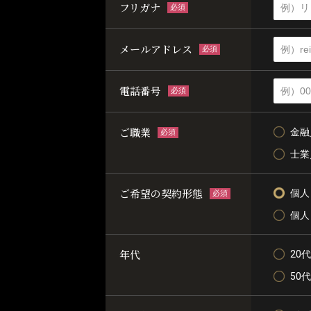
フリガナ
必須
メールアドレス
必須
電話番号
必須
ご職業
金融
必須
士業
ご希望の契約形態
個人
必須
個人
年代
20代
50