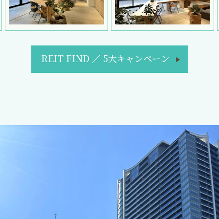
REIT FIND
／
5大キャンペーン