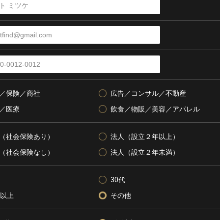
／保険／商社
広告／コンサル／不動産
／医療
飲食／物販／美容／アパレル
（社会保険あり）
法人（設立２年以上）
（社会保険なし）
法人（設立２年未満）
30代
代以上
その他