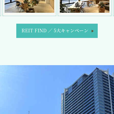
REIT FIND
／
5大キャンペーン