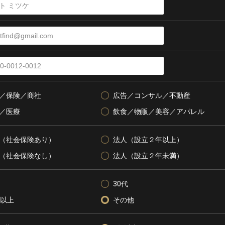
／保険／商社
広告／コンサル／不動産
／医療
飲食／物販／美容／アパレル
（社会保険あり）
法人（設立２年以上）
（社会保険なし）
法人（設立２年未満）
30代
代以上
その他