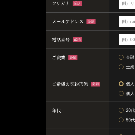
フリガナ
必須
メールアドレス
必須
電話番号
必須
ご職業
金融
必須
士業
ご希望の契約形態
個人
必須
個人
年代
20代
50