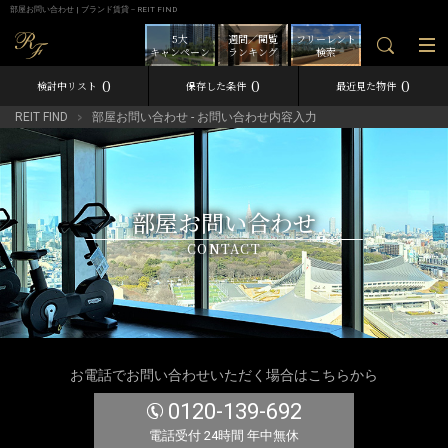
部屋お問い合わせ | ブランド賃貸－REIT FIND
5大
週間／閲覧
フリーレント
キャンペーン
ランキング
検索
0
0
0
検討中リスト
保存した条件
最近見た物件
REIT FIND
部屋お問い合わせ - お問い合わせ内容入力
部屋お問い合わせ
CONTACT
お電話でお問い合わせいただく場合はこちらから
0120-139-692
電話受付 24時間 年中無休