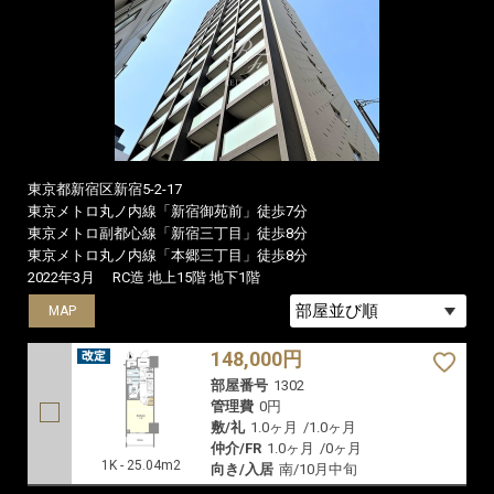
東京都新宿区新宿5-2-17
東京メトロ丸ノ内線「新宿御苑前」徒歩7分
東京メトロ副都心線「新宿三丁目」徒歩8分
東京メトロ丸ノ内線「本郷三丁目」徒歩8分
2022年3月
RC造 地上15階 地下1階
MAP
148,000円
部屋番号
1302
管理費
0円
敷/礼
1.0ヶ月
/
1.0ヶ月
仲介/FR
1.0ヶ月
/
0ヶ月
1K - 25.04m2
向き/入居
南/10月中旬