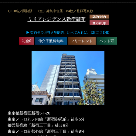
1,618名／閲覧済
11室／募集中住居
84枚／登録写真数
築5年以内
ミリアレジデンス新宿御苑
還元率UP
▶ 契約金のお得さ圧倒的。比べてみれば、REIT FIND
礼金0
仲介手数料無料
フリーレント
ペット可
東京都新宿区新宿5-1-20
東京メトロ丸ノ内線「新宿御苑前」徒歩6分
都営新宿線「新宿三丁目」徒歩8分
東京メトロ副都心線「新宿三丁目」徒歩8分