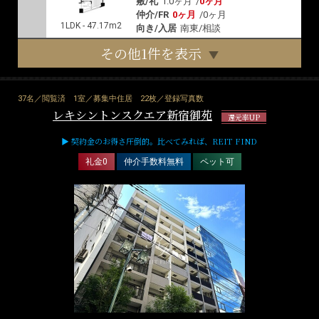
敷/礼
1.0ヶ月
/
0ヶ月
仲介/FR
0ヶ月
/
0ヶ月
1LDK - 47.17m2
向き/入居
南東/相談
その他1件を表示
37名／閲覧済
1室／募集中住居
22枚／登録写真数
レキシントンスクエア新宿御苑
還元率UP
▶ 契約金のお得さ圧倒的。比べてみれば、REIT FIND
礼金0
仲介手数料無料
ペット可