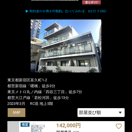
還元率UP
▶ 契約金のお得さ圧倒的。比べてみれば、REIT FIND
東京都新宿区富久町1-2
都営新宿線「曙橋」徒歩3分
東京メトロ丸ノ内線「四谷三丁目」徒歩7分
都営大江戸線「若松河田」徒歩13分
2023年3月
RC造 地上5階
MAP
MAP
142,000円