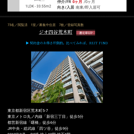
仲介/FR
0ヶ月
/
0ヶ月
1LDK - 33.55m2
向き/入居
南東/即入居可
73名／閲覧済
1室／募集中住居
7枚／登録写真数
ジオ四谷荒木町
還元率UP
▶ 契約金のお得さ圧倒的。比べてみれば、REIT FIND
東京都新宿区荒木町5-7
東京メトロ丸ノ内線「新宿三丁目」徒歩5分
都営新宿線「曙橋」徒歩6分
JR中央・総武線「四ツ谷」徒歩9分