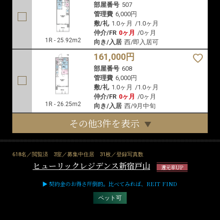
東京都新宿区新宿7-27-12
東京メトロ副都心線「東新宿」徒歩1分
都営大江戸線「東新宿」徒歩1分
東京メトロ丸ノ内線「新宿三丁目」徒歩8分
2017年3月
RC造 地上12階 地下1階
MAP
MAP
MAP
159,000円
部屋番号
410
管理費
6,000円
敷/礼
1.0ヶ月
/
1.0ヶ月
仲介/FR
0ヶ月
/
0ヶ月
1R - 25.50m2
向き/入居
北西/即入居可
160,000円
部屋番号
507
管理費
6,000円
敷/礼
1.0ヶ月
/
1.0ヶ月
仲介/FR
0ヶ月
/
0ヶ月
1R - 25.92m2
向き/入居
西/即入居可
161,000円