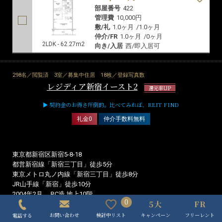
東京都新宿区新宿7-26-25
東京メトロ副都心線「東新宿」徒歩3分
都営大江戸線「東新宿」徒歩3分
東京メトロ丸ノ内線「新宿三丁目」徒歩10分
2015年3月
RC造 地上5階
MAP
MAP
MAP
141,000円
部屋番号
111
管理費
7,000円
敷/礼
1.0ヶ月
/
1.0ヶ月
仲介/FR
1.0ヶ月
/
0ヶ月
1K - 25.50m2
向き/入居
東/即入居可
330,000円
部屋番号
324
管理費
10,000円
0
敷/礼
1.0ヶ月
/
1.0ヶ月
キャンペーン
フリーレント
検討中リスト
お問い合わせ
電話する
仲介/FR
1.0ヶ月
/
0ヶ月