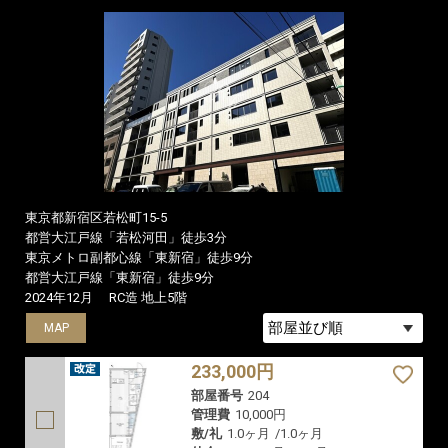
東京都新宿区若松町15-5
都営大江戸線「若松河田」徒歩3分
東京メトロ副都心線「東新宿」徒歩9分
都営大江戸線「東新宿」徒歩9分
2024年12月
RC造 地上5階
MAP
233,000円
部屋番号
204
管理費
10,000円
敷/礼
1.0ヶ月
/
1.0ヶ月