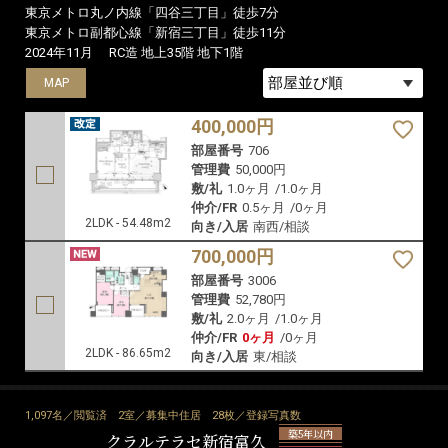
東京メトロ丸ノ内線「四谷三丁目」徒歩7分
東京メトロ副都心線「新宿三丁目」徒歩11分
2024年11月
RC造 地上35階 地下1階
MAP
MAP
400,000円
部屋番号
706
管理費
50,000円
敷/礼
1.0ヶ月
/
1.0ヶ月
仲介/FR
0.5ヶ月
/
0ヶ月
2LDK - 54.48m2
向き/入居
南西/相談
700,000円
部屋番号
3006
管理費
52,780円
敷/礼
2.0ヶ月
/
1.0ヶ月
仲介/FR
0ヶ月
/
0ヶ月
2LDK - 86.65m2
向き/入居
東/相談
1,097名／閲覧済
2室／募集中住居
28枚／登録写真数
築5年以内
クラルテラセ新宿富久