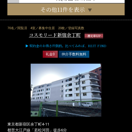
その他11件を表示
70名／閲覧済
4室／募集中住居
20枚／登録写真数
コスモリード新宿余丁町
還元率UP
▶ 契約金のお得さ圧倒的。比べてみれば、REIT FIND
礼金0
仲介手数料無料
東京都新宿区余丁町4-11
都営大江戸線「若松河田」徒歩6分