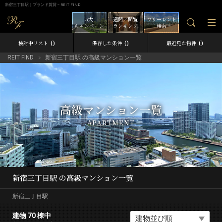
新宿三丁目駅｜ブランド賃貸－REIT FIND
5大
週間／閲覧
フリーレント
キャンペーン
ランキング
検索
0
0
0
検討中リスト
保存した条件
最近見た物件
REIT FIND
新宿三丁目駅 の高級マンション一覧
高級マンション一覧
APARTMENT
新宿三丁目駅 の高級マンション一覧
新宿三丁目駅
建物 70 棟中