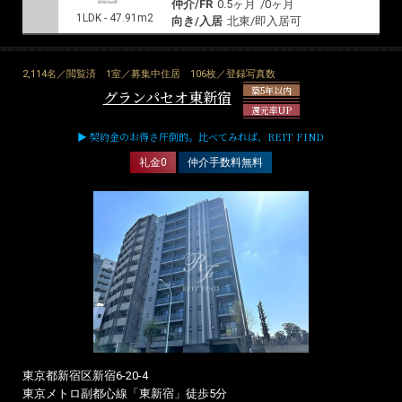
仲介/FR
0.5ヶ月
/
0ヶ月
1LDK - 47.91m2
向き/入居
北東/即入居可
2,114名／閲覧済
1室／募集中住居
106枚／登録写真数
築5年以内
グランパセオ東新宿
還元率UP
▶ 契約金のお得さ圧倒的。比べてみれば、REIT FIND
礼金0
仲介手数料無料
東京都新宿区新宿6-20-4
東京メトロ副都心線「東新宿」徒歩5分