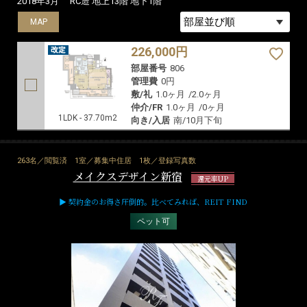
2018年3月
RC造 地上13階 地下1階
MAP
226,000円
部屋番号
806
管理費
0円
敷/礼
1.0ヶ月
/
2.0ヶ月
仲介/FR
1.0ヶ月
/
0ヶ月
1LDK - 37.70m2
向き/入居
南/10月下旬
263名／閲覧済
1室／募集中住居
1枚／登録写真数
メイクスデザイン新宿
還元率UP
▶ 契約金のお得さ圧倒的。比べてみれば、REIT FIND
ペット可