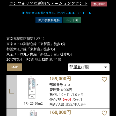
部屋番号
706
管理費
10,000円
敷/礼
1.0ヶ月
/
1.0ヶ月
仲介/FR
0ヶ月
/
0ヶ月
1R - 51.62m2
向き/入居
西/9月下旬
484名／閲覧済
6室／募集中住居
22枚／登録写真数
コンフォリア東新宿ステーションフロント
還元率UP
▶ 契約金のお得さ圧倒的。比べてみれば、REIT FIND
仲介手数料無料
ペット可