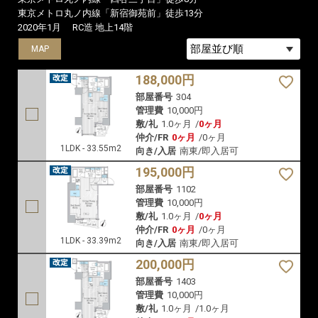
東京メトロ丸ノ内線「新宿御苑前」徒歩13分
2020年1月
RC造 地上14階
MAP
MAP
MAP
188,000円
部屋番号
304
管理費
10,000円
敷/礼
1.0ヶ月
/
0ヶ月
仲介/FR
0ヶ月
/
0ヶ月
1LDK - 33.55m2
向き/入居
南東/即入居可
195,000円
部屋番号
1102
管理費
10,000円
敷/礼
1.0ヶ月
/
0ヶ月
仲介/FR
0ヶ月
/
0ヶ月
1LDK - 33.39m2
向き/入居
南東/即入居可
200,000円
部屋番号
1403
管理費
10,000円
敷/礼
1.0ヶ月
/
1.0ヶ月