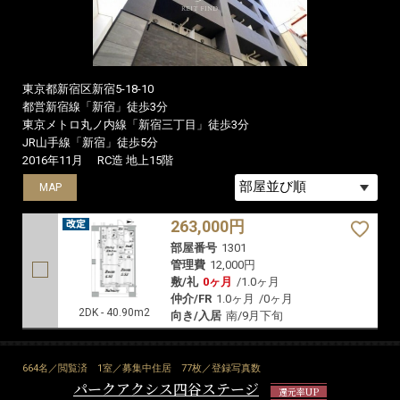
東京都新宿区新宿5-18-10
都営新宿線「新宿」徒歩3分
東京メトロ丸ノ内線「新宿三丁目」徒歩3分
JR山手線「新宿」徒歩5分
2016年11月
RC造 地上15階
MAP
263,000円
部屋番号
1301
管理費
12,000円
敷/礼
0ヶ月
/
1.0ヶ月
仲介/FR
1.0ヶ月
/
0ヶ月
2DK - 40.90m2
向き/入居
南/9月下旬
664名／閲覧済
1室／募集中住居
77枚／登録写真数
パークアクシス四谷ステージ
還元率UP