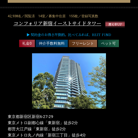
42,938名／閲覧済
14室／募集中住居
155枚／登録写真数
コンフォリア新宿イーストサイドタワー
還元率UP
▶ 契約金のお得さ圧倒的。比べてみれば、REIT FIND
礼金0
仲介手数料無料
フリーレント
ペット可
東京都新宿区新宿6-27-29
東京メトロ副都心線「東新宿」徒歩2分
都営大江戸線「東新宿」徒歩2分
東京メトロ丸ノ内線「新宿三丁目」徒歩4分