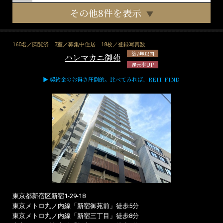
その他8件を表示
160名／閲覧済
3室／募集中住居
18枚／登録写真数
築7年以内
ハレマカニ御苑
還元率UP
▶ 契約金のお得さ圧倒的。比べてみれば、REIT FIND
東京都新宿区新宿1-29-18
東京メトロ丸ノ内線「新宿御苑前」徒歩5分
東京メトロ丸ノ内線「新宿三丁目」徒歩8分