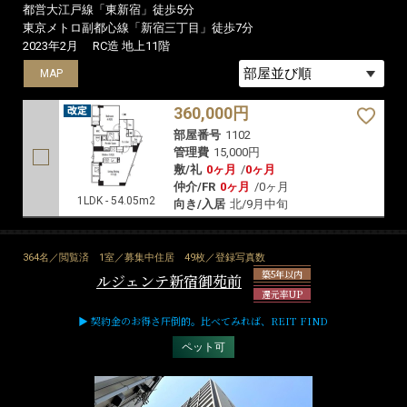
都営大江戸線「東新宿」徒歩5分
東京メトロ副都心線「新宿三丁目」徒歩7分
2023年2月
RC造 地上11階
MAP
360,000円
部屋番号
1102
管理費
15,000円
敷/礼
0ヶ月
/
0ヶ月
仲介/FR
0ヶ月
/
0ヶ月
1LDK - 54.05m2
向き/入居
北/9月中旬
364名／閲覧済
1室／募集中住居
49枚／登録写真数
築5年以内
ルジェンテ新宿御苑前
還元率UP
▶ 契約金のお得さ圧倒的。比べてみれば、REIT FIND
ペット可