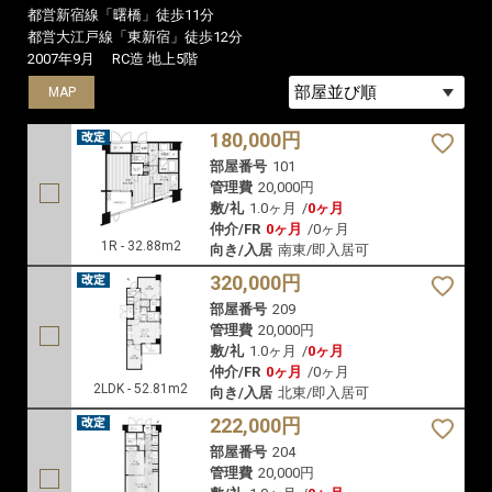
都営新宿線「曙橋」徒歩11分
都営大江戸線「東新宿」徒歩12分
2007年9月
RC造 地上5階
MAP
MAP
MAP
180,000円
部屋番号
101
管理費
20,000円
敷/礼
1.0ヶ月
/
0ヶ月
仲介/FR
0ヶ月
/
0ヶ月
1R - 32.88m2
向き/入居
南東/即入居可
320,000円
部屋番号
209
管理費
20,000円
敷/礼
1.0ヶ月
/
0ヶ月
仲介/FR
0ヶ月
/
0ヶ月
2LDK - 52.81m2
向き/入居
北東/即入居可
222,000円
部屋番号
204
管理費
20,000円