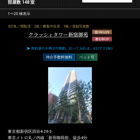
部屋数 148 室
1〜20 棟表示
327名／閲覧済
2室／募集中住居
1枚／登録写真数
築3年以内
クラッシィタワー新宿御苑
還元率UP
▶ 契約金のお得さ圧倒的。比べてみれば、REIT FIND
仲介手数料無料
ペット可
東京都新宿区四谷4-29-3
東京メトロ丸ノ内線「新宿御苑前」徒歩4分