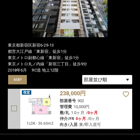
東京都新宿区新宿6-29-13
都営大江戸線「東新宿」徒歩1分
東京メトロ副都心線「東新宿」徒歩1分
東京メトロ丸ノ内線「新宿三丁目」徒歩9分
2018年6月
RC造 地上12階
MAP
238,000円
部屋番号
902
管理費
10,000円
敷/礼
1.0ヶ月
/
0ヶ月
仲介/FR
0ヶ月
/
0ヶ月
1LDK - 36.60m2
向き/入居
東/即入居可