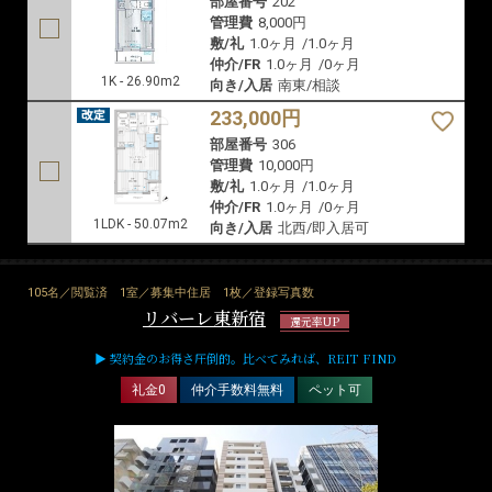
部屋番号
202
管理費
8,000円
敷/礼
1.0ヶ月
/
1.0ヶ月
仲介/FR
1.0ヶ月
/
0ヶ月
1K - 26.90m2
向き/入居
南東/相談
233,000円
部屋番号
306
管理費
10,000円
敷/礼
1.0ヶ月
/
1.0ヶ月
仲介/FR
1.0ヶ月
/
0ヶ月
1LDK - 50.07m2
向き/入居
北西/即入居可
105名／閲覧済
1室／募集中住居
1枚／登録写真数
リバーレ東新宿
還元率UP
▶ 契約金のお得さ圧倒的。比べてみれば、REIT FIND
礼金0
仲介手数料無料
ペット可