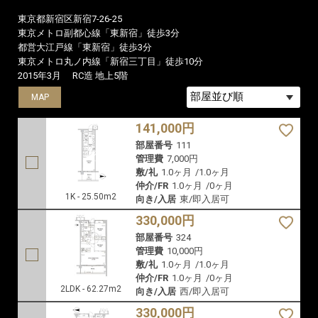
部屋番号
608
管理費
6,000円
敷/礼
1.0ヶ月
/
1.0ヶ月
仲介/FR
0ヶ月
/
0ヶ月
1R - 26.25m2
向き/入居
西/9月中旬
その他3件を表示
618名／閲覧済
3室／募集中住居
31枚／登録写真数
ヒューリックレジデンス新宿戸山
還元率UP
▶ 契約金のお得さ圧倒的。比べてみれば、REIT FIND
ペット可