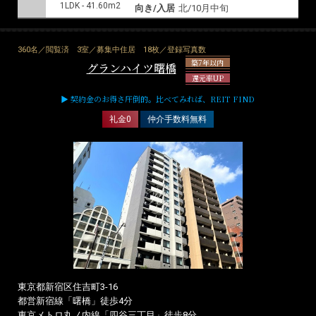
1LDK - 41.60m2
向き/入居
北/10月中旬
360名／閲覧済
3室／募集中住居
18枚／登録写真数
築7年以内
グランハイツ曙橋
還元率UP
▶ 契約金のお得さ圧倒的。比べてみれば、REIT FIND
礼金0
仲介手数料無料
東京都新宿区住吉町3-16
都営新宿線「曙橋」徒歩4分
東京メトロ丸ノ内線「四谷三丁目」徒歩8分