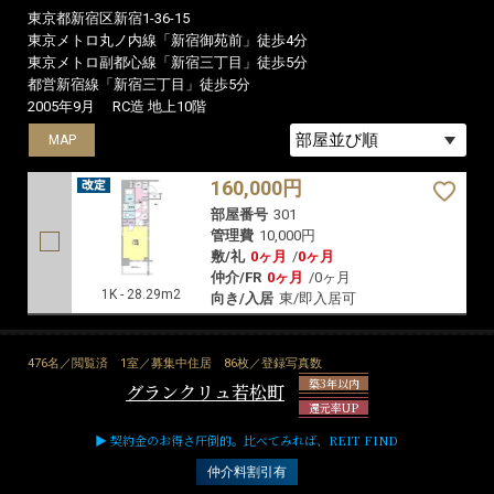
東京都新宿区新宿1-36-15
東京メトロ丸ノ内線「新宿御苑前」徒歩4分
東京メトロ副都心線「新宿三丁目」徒歩5分
都営新宿線「新宿三丁目」徒歩5分
2005年9月
RC造 地上10階
MAP
160,000円
部屋番号
301
管理費
10,000円
敷/礼
0ヶ月
/
0ヶ月
仲介/FR
0ヶ月
/
0ヶ月
1K - 28.29m2
向き/入居
東/即入居可
476名／閲覧済
1室／募集中住居
86枚／登録写真数
築3年以内
グランクリュ若松町
還元率UP
▶ 契約金のお得さ圧倒的。比べてみれば、REIT FIND
仲介料割引有