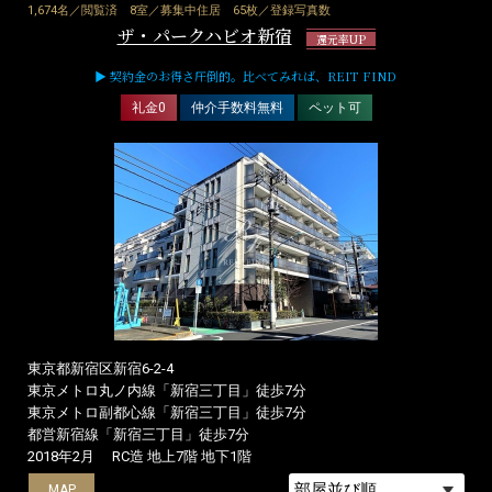
1,674名／閲覧済
8室／募集中住居
65枚／登録写真数
ザ・パークハビオ新宿
還元率UP
▶ 契約金のお得さ圧倒的。比べてみれば、REIT FIND
礼金0
仲介手数料無料
ペット可
東京都新宿区新宿6-2-4
東京メトロ丸ノ内線「新宿三丁目」徒歩7分
東京メトロ副都心線「新宿三丁目」徒歩7分
都営新宿線「新宿三丁目」徒歩7分
2018年2月
RC造 地上7階 地下1階
MAP
MAP
MAP