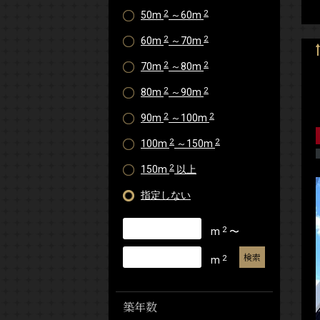
2
2
50m
～60m
2
2
60m
～70m
2
2
70m
～80m
2
2
80m
～90m
2
2
90m
～100m
2
2
100m
～150m
2
150m
以上
指定しない
2
m
〜
2
m
築年数