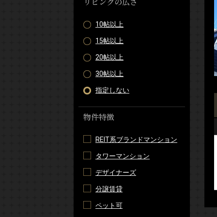
リビングの広さ
10帖以上
15帖以上
20帖以上
30帖以上
指定しない
物件特徴
REIT系ブランドマンション
タワーマンション
デザイナーズ
分譲賃貸
ペット可