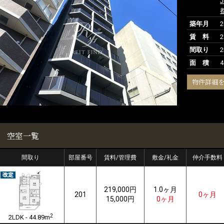
築年月
賃 料
間取り
2
面 積
4
物件詳細
空室一覧
間取り
部屋番号
賃料/管理費
敷金/礼金
仲介手数料
219,000円
1.0ヶ月
201
0ヶ月
15,000円
0ヶ月
2
2LDK - 44.89m