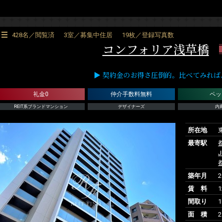
428名／閲覧済
3室／募集中住居
19枚／登録写真数
コンフォリア浅草橋
▶ 契約金のお得さ圧倒的。比べてみれば、RE
礼金0
仲介手数料無料
ペッ
REIT系ブランドマンション
デザイナーズ
内
所在地
最寄駅
築年月
賃 料
1
間取り
1
面 積
2