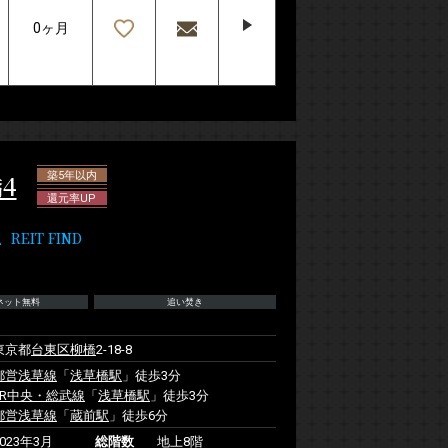
0ヶ月
4
築5年以内
還元率UP
IT FIND
ネット無料
追い焚き
東京都
台東区
柳橋
2-18-8
都営浅草線
「
浅草橋駅
」徒歩3分
JR中央・総武線
「
浅草橋駅
」徒歩3分
都営浅草線
「
蔵前駅
」徒歩6分
2023年3月
総階数
地上8階