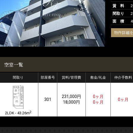
賃 料
間取り
2
面 積
4
物件詳細
空室一覧
間取り
部屋番号
賃料/管理費
敷金/礼金
仲介手数料
231,000円
0ヶ月
301
0ヶ月
18,000円
0ヶ月
2
2LDK - 43.26m