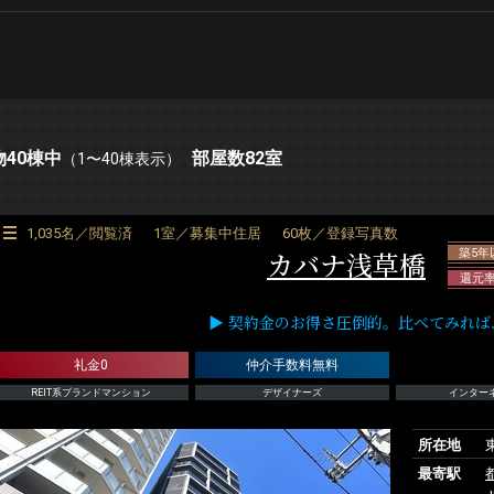
物40棟中
部屋数82室
（1〜40棟表示）
1,035名／閲覧済
1室／募集中住居
60枚／登録写真数
カバナ浅草橋
築5年
還元率
▶ 契約金のお得さ圧倒的。比べてみれば、RE
礼金0
仲介手数料無料
REIT系ブランドマンション
デザイナーズ
インター
所在地
最寄駅