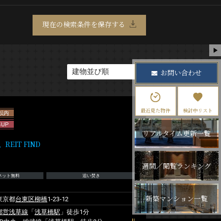
現在の検索条件を保存する
お問い合わせ
最近見た物件
検討中リスト
以内
UP
リアルタイム更新一覧
IT FIND
週間／閲覧ランキング
ネット無料
追い焚き
新築マンション一覧
東京都
台東区
柳橋
1-23-12
都営浅草線
「
浅草橋駅
」徒歩1分