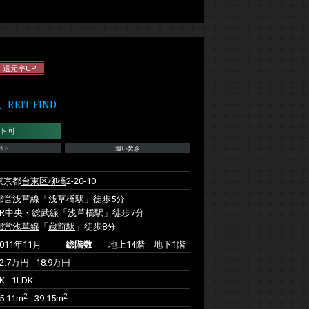
還元率UP
IT FIND
ト可
廊下
追い焚き
東京都
台東区
柳橋
2-20-10
都営浅草線
「
浅草橋駅
」徒歩5分
JR中央・総武線
「
浅草橋駅
」徒歩7分
都営浅草線
「
蔵前駅
」徒歩8分
2011年11月
総階数
地上14階 地下1階
2.7万円 - 18.9万円
K - 1LDK
2
2
5.11m
- 39.15m