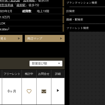
JR中央・総武線
「
浅草橋駅
」徒歩2分
ブランドマンション検索
都営浅草線
「
蔵前駅
」徒歩7分
区検索
2023年2月
総階数
地上13階
21.9万円
路線・駅検索
LDK
フリーレント検索
2
4.89m
を見る
周辺マップ
フリーレント
検討中
お問合せ
詳細
0ヶ月