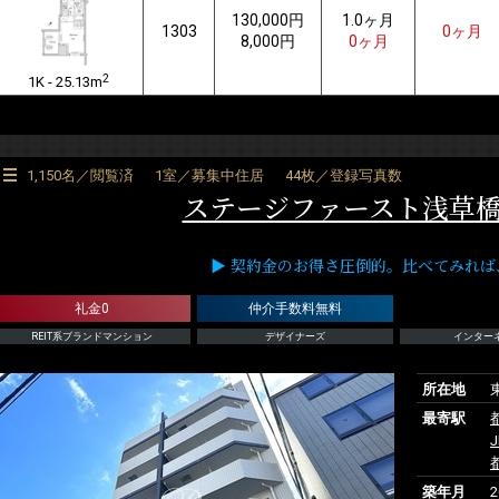
130,000円
1.0ヶ月
1303
0ヶ月
8,000円
0ヶ月
2
1K - 25.13m
1,150名／閲覧済
1室／募集中住居
44枚／登録写真数
ステージファースト浅草橋
▶ 契約金のお得さ圧倒的。比べてみれば、RE
礼金0
仲介手数料無料
REIT系ブランドマンション
デザイナーズ
インター
所在地
最寄駅
築年月