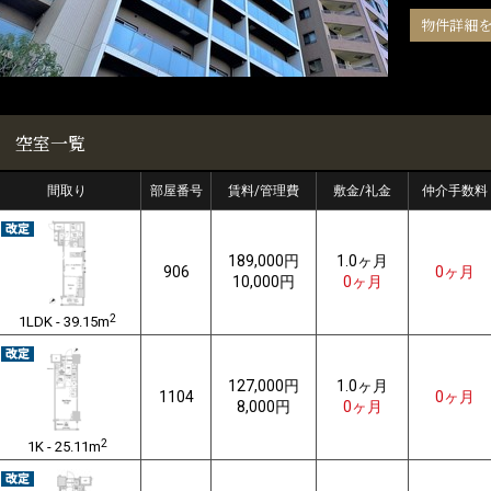
物件詳細
空室一覧
間取り
部屋番号
賃料/管理費
敷金/礼金
仲介手数料
189,000円
1.0ヶ月
906
0ヶ月
10,000円
0ヶ月
2
1LDK - 39.15m
127,000円
1.0ヶ月
1104
0ヶ月
8,000円
0ヶ月
2
1K - 25.11m