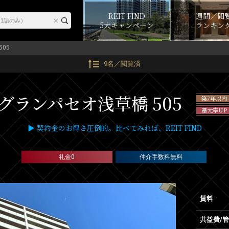
REIT FIND
週間／閲
5大キャンペーン
ランキン
505
9名／閲覧済
グランパセオ浅草橋 505
築7年以内
還元率UP
▶ 契約金のお得さ圧倒的。比べてみれば、REIT FIND
礼金0
仲介手数料無料
賃料
共益費/