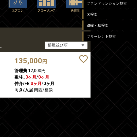
ブランドマンション検索
区検索
路線・駅検索
フリーレント検索
。
135,000
円
管理費
12,000円
敷/礼
0ヶ月
/
0ヶ月
仲介/FR
0ヶ月
/
0ヶ月
向き/入居
南西/相談