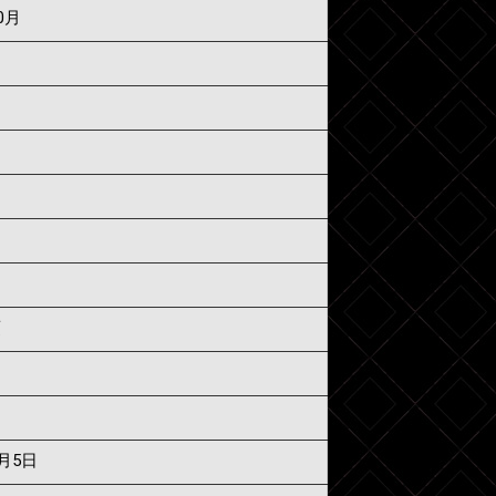
0月
須
7月5日