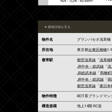
904 - 1LDK - 40.66m
建物詳細を見る
物件名
グランパセオ浅草橋
所在地
東京都
台東区
柳橋
1-
最寄駅
都営浅草線
「
浅草橋
JR中央・総武線
「
浅
JR総武本線
「
馬喰町
JR中央・総武線
「
両
都営浅草線
「
東日本
物件特徴
REIT系ブランドマ
構造規模
地上14階 RC造