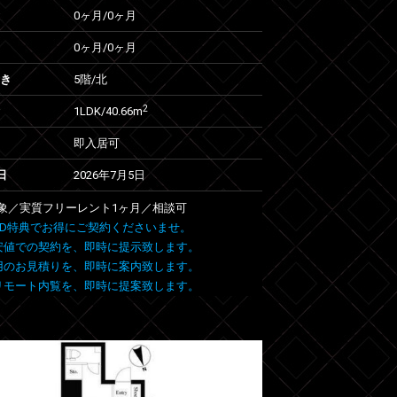
0ヶ月
/
0ヶ月
0ヶ月
/
0ヶ月
向き
5階/北
2
1LDK/40.66m
即入居可
日
2026年7月5日
象／実質フリーレント1ヶ月／相談可
 FIND特典でお得にご契約くださいませ。
安値での契約を、即時に提示致します。
用のお見積りを、即時に案内致します。
リモート内覧を、即時に提案致します。