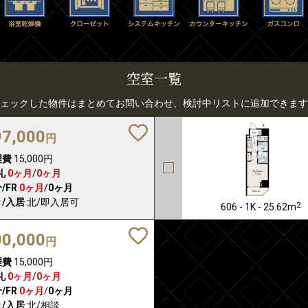
空室一覧
ェックした物件はまとめてお問い合わせ、検討中リストに追加できます
97,000
円
理費
15,000円
礼
0ヶ月
/
0ヶ月
/FR
0ヶ月
/
0ヶ月
/入居
北/即入居可
2
606 - 1K - 25.62m
00,000
円
理費
15,000円
礼
0ヶ月
/
0ヶ月
/FR
0ヶ月
/
0ヶ月
/入居
北/相談