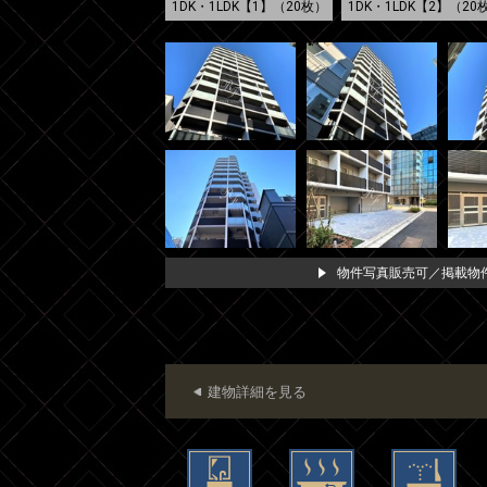
1DK・1LDK【1】（20枚）
1DK・1LDK【2】（20
物件写真販売可／掲載物件
建物詳細を見る