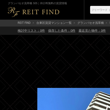
グランパセオ浅草橋 505｜仲介料無料の賃貸情報
REIT FIND
台東区賃貸マンション一覧
グランパセオ浅草橋
検討中リスト：
0
件
保存した条件：
0
件
最近見た物件：
0
件