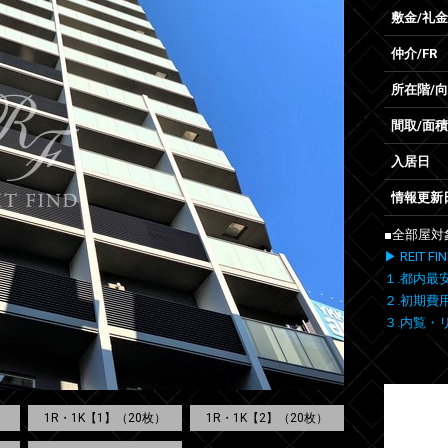
敷金/礼金
仲介/FR
所在階/
間取/面積
入居日
情報更新
■全部屋対
▶ REIT
１.都内最
２.初期費
３.内覧・
1R・1K【1】（20枚）
1R・1K【2】（20枚）