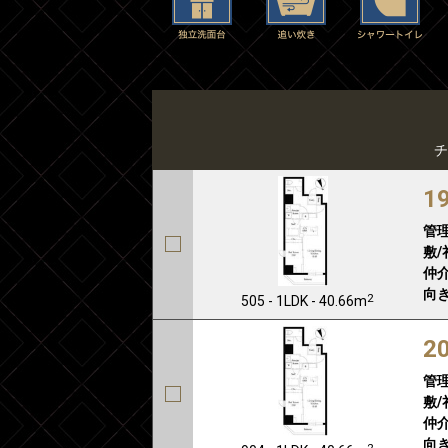
チ
1
管
敷/
仲介
向き
2
505 - 1LDK - 40.66m
2
管
敷/
仲介
向き
2