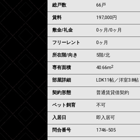
総戸数
66戸
賃料
197,000
円
敷金/礼金
0ヶ月
/
0ヶ月
フリーレント
0ヶ月
所在階/向き
5階/北
2
専有面積
40.66m
部屋詳細
LDK11帖／洋室3.8帖
契約形態
普通賃貸借契約
ペット飼育
不可
入居日
即入居可
問合番号
1746-505