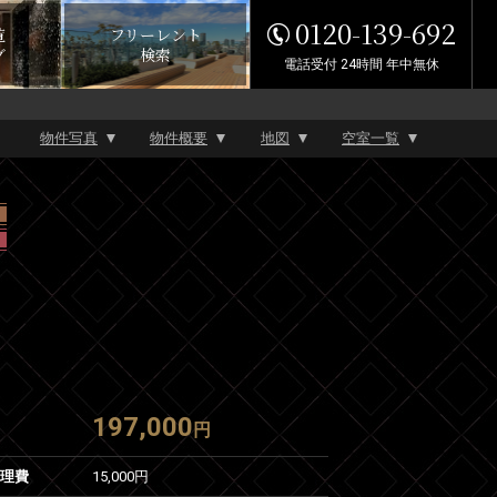
0120-139-692
覧
フリーレント
グ
検索
電話受付 24時間 年中無休
物件写真
物件概要
地図
空室一覧
197,000
円
管理費
15,000円