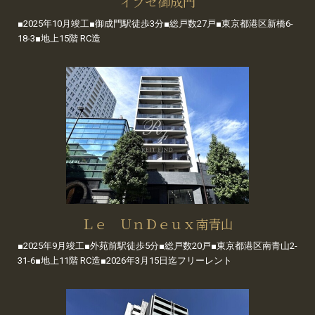
イプセ御成門
■2025年10月竣工■御成門駅徒歩3分■総戸数27戸■東京都港区新橋6-
18-3■地上15階 RC造
Ｌｅ ＵｎＤｅｕｘ南青山
■2025年9月竣工■外苑前駅徒歩5分■総戸数20戸■東京都港区南青山2-
31-6■地上11階 RC造■2026年3月15日迄フリーレント