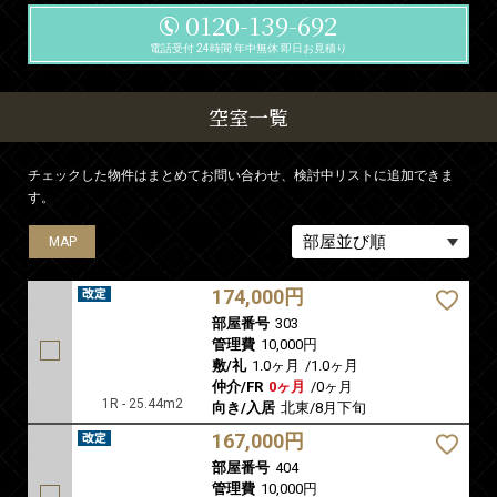
0120-139-692
電話受付 24時間 年中無休 即日お見積り
空室一覧
チェックした物件はまとめてお問い合わせ、検討中リストに追加できま
す。
MAP
MAP
MAP
MAP
MAP
174,000円
部屋番号
303
管理費
10,000円
敷/礼
1.0ヶ月
/
1.0ヶ月
仲介/FR
0ヶ月
/
0ヶ月
1R - 25.44m2
向き/入居
北東/8月下旬
167,000円
部屋番号
404
管理費
10,000円