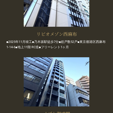
リビオメゾン西麻布
■2025年11月竣工■乃木坂駅徒歩7分■総戸数52戸■東京都港区西麻布
1-14-6■地上11階 RC造■フリーレント1ヶ月