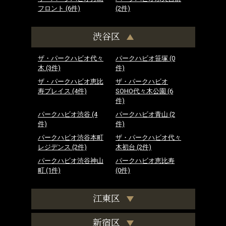
フロント
(6件)
(2件)
渋谷区
ザ・パークハビオ代々
パークハビオ笹塚
(0
木
(3件)
件)
ザ・パークハビオ恵比
ザ・パークハビオ
寿プレイス
(4件)
SOHO代々木公園
(6
件)
パークハビオ渋谷
(4
パークハビオ青山
(2
件)
件)
パークハビオ渋谷本町
ザ・パークハビオ代々
レジデンス
(2件)
木初台
(2件)
パークハビオ渋谷神山
パークハビオ恵比寿
町
(1件)
(0件)
江東区
新宿区