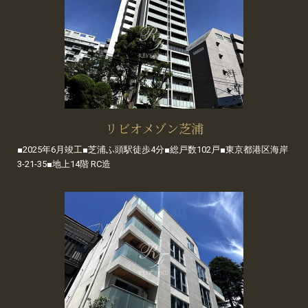
リビオメゾン芝浦
■2025年6月竣工■芝浦ふ頭駅徒歩4分■総戸数102戸■東京都港区海岸
3-21-35■地上14階 RC造