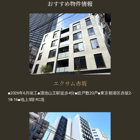
おすすめ物件情報
エクサム赤坂
■2026年6月竣工■溜池山王駅徒歩4分■総戸数20戸■東京都港区赤坂2-
18-16■地上5階 RC造