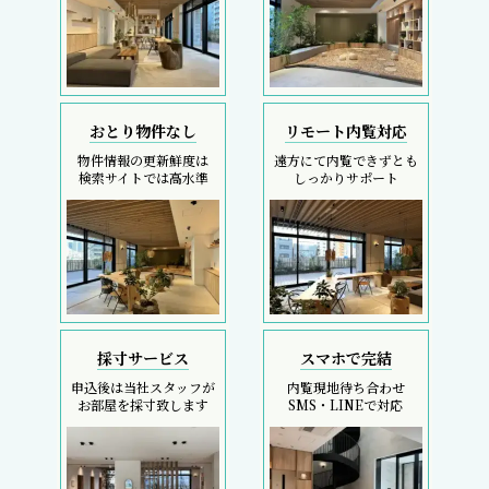
おとり物件なし
リモート内覧対応
物件情報の更新鮮度は
遠方にて内覧できずとも
検索サイトでは高水準
しっかりサポート
採寸サービス
スマホで完結
申込後は当社スタッフが
内覧現地待ち合わせ
お部屋を採寸致します
SMS・LINEで対応