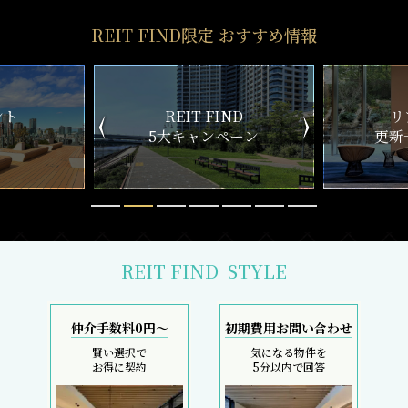
REIT FIND限定 おすすめ情報
ND
リアルタイム
新
ペーン
更新一覧チェック
REIT FIND
STYLE
仲介手数料0円～
初期費用お問い合わせ
賢い選択で
気になる物件を
お得に契約
5分以内で回答