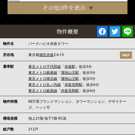
その他3件を表示
物件概要
物件名
パークハビオ赤坂タワー
所在地
東京都
港区
赤坂
2-6-15
MAP
最寄駅
東京メトロ千代田線
「
赤坂駅
」徒歩3分
東京メトロ銀座線
「
溜池山王駅
」徒歩3分
東京メトロ南北線
「
溜池山王駅
」徒歩3分
東京メトロ丸ノ内線
「
赤坂見附駅
」徒歩6分
東京メトロ銀座線
「
赤坂見附駅
」徒歩6分
物件特徴
REIT系ブランドマンション、タワーマンション、デザイナー
ズ、ペット可
構造規模
地上21階 地下1階 RC造
総戸数
212戸