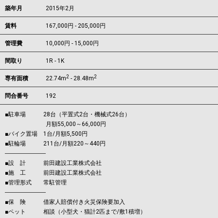
築年月
2015年2月
賃料
167,000円 - 205,000円
管理費
10,000円 - 15,000円
間取り
1R - 1K
2
2
専有面積
22.74m
- 28.48m
問合番号
192
■駐車場 28台（平置式2台・機械式26台）
月額55,000～66,000円
■バイク置場 1台/月額5,500円
■駐輪場 211台/月額220～440円
―――――――
■設 計 前田建設工業株式会社
■施 工 前田建設工業株式会社
■管理形式 常駐管理
―――――――
■保 険 借家人賠償付き火災保険要加入
■ペット 相談（小型犬・猫計2匹まで/敷1積増）