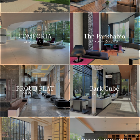
COMFORIA
The Parkhabio
コンフォリア
ザ・パークハビオ
PROUD FLAT
Park Cube
プラウドフラット
パークキューブ