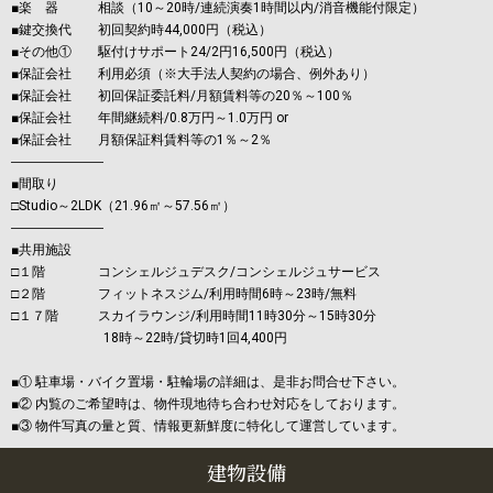
■楽 器 相談（10～20時/連続演奏1時間以内/消音機能付限定）
■鍵交換代 初回契約時44,000円（税込）
■その他① 駆付けサポート24/2円16,500円（税込）
■保証会社 利用必須（※大手法人契約の場合、例外あり）
■保証会社 初回保証委託料/月額賃料等の20％～100％
■保証会社 年間継続料/0.8万円～1.0万円 or
■保証会社 月額保証料賃料等の1％～2％
―――――――
■間取り
□Studio～2LDK（21.96㎡～57.56㎡）
―――――――
■共用施設
□１階 コンシェルジュデスク/コンシェルジュサービス
□２階 フィットネスジム/利用時間6時～23時/無料
□１７階 スカイラウンジ/利用時間11時30分～15時30分
18時～22時/貸切時1回4,400円
■① 駐車場・バイク置場・駐輪場の詳細は、是非お問合せ下さい。
■② 内覧のご希望時は、物件現地待ち合わせ対応をしております。
■③ 物件写真の量と質、情報更新鮮度に特化して運営しています。
建物設備