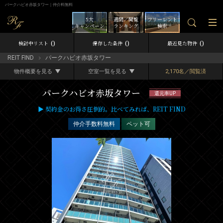
パークハビオ赤坂タワー｜仲介料無料
5大
週間／閲覧
フリーレント
キャンペーン
ランキング
検索
0
0
0
検討中リスト
保存した条件
最近見た物件
REIT FIND
パークハビオ赤坂タワー
物件概要を見る
空室一覧を見る
2,170名／閲覧済
パークハビオ赤坂タワー
還元率UP
▶ 契約金のお得さ圧倒的。比べてみれば、REIT FIND
仲介手数料無料
ペット可