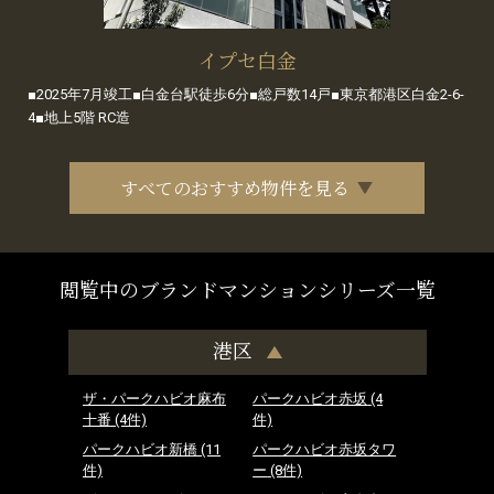
イプセ白金
■2025年7月竣工■白金台駅徒歩6分■総戸数14戸■東京都港区白金2-6-
4■地上5階 RC造
すべてのおすすめ物件を見る
閲覧中のブランドマンションシリーズ一覧
港区
ザ・パークハビオ麻布
パークハビオ赤坂
(4
十番
(4件)
件)
パークハビオ新橋
(11
パークハビオ赤坂タワ
件)
ー
(8件)