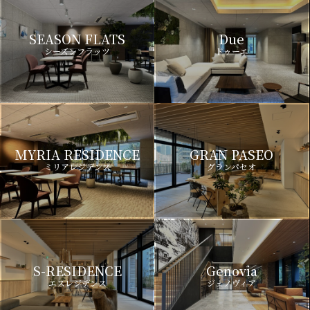
SEASON FLATS
Due
シーズンフラッツ
ドゥーエ
MYRIA RESIDENCE
GRAN PASEO
ミリアレジデンス
グランパセオ
S-RESIDENCE
Genovia
エスレジデンス
ジェノヴィア