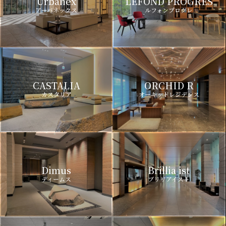
Urbanex
LEFOND PROGRES
アーバネックス
ルフォンプログレ
CASTALIA
ORCHID R
カスタリア
オーキッドレジデンス
Dimus
Brillia ist
ディームス
ブリリアイスト