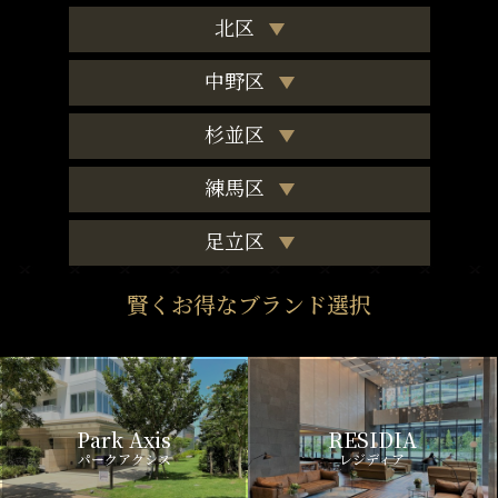
北区
中野区
杉並区
練馬区
足立区
賢くお得なブランド選択
Park Axis
RESIDIA
パークアクシス
レジディア