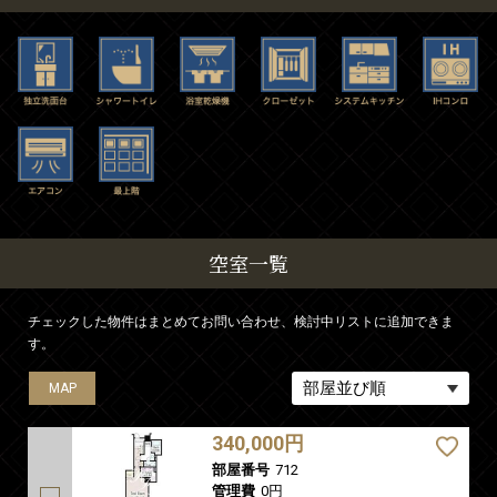
空室一覧
チェックした物件はまとめてお問い合わせ、検討中リストに追加できま
す。
MAP
MAP
MAP
MAP
MAP
MAP
MAP
340,000円
部屋番号
712
管理費
0円