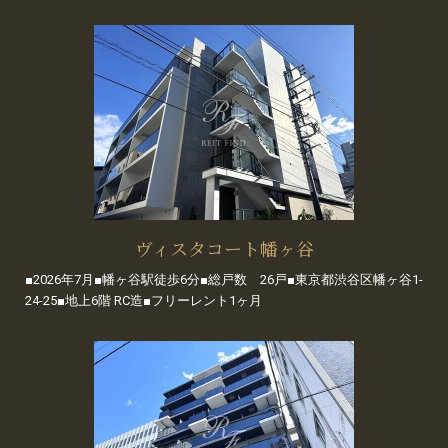
ヴィスタコート幡ヶ谷
■2026年7月■幡ヶ谷駅徒歩6分■総戸数 26戸■東京都渋谷区幡ヶ谷1-
24-25■地上6階 RC造■フリーレント1ヶ月