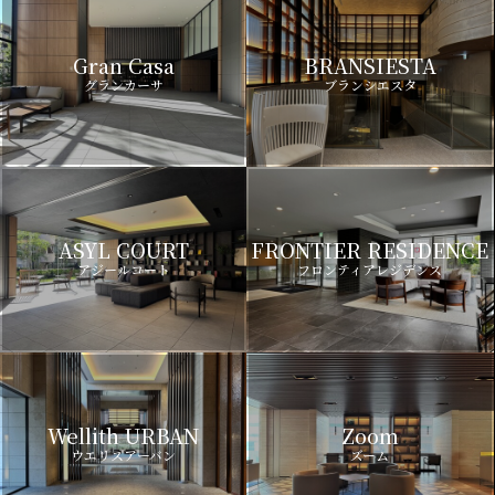
Gran Casa
BRANSIESTA
グランカーサ
ブランシエスタ
ASYL COURT
FRONTIER RESIDENCE
アジールコート
フロンティアレジデンス
Wellith URBAN
Zoom
ウエリスアーバン
ズーム