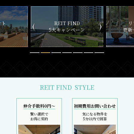
ND
リアルタイム
新
ペーン
更新一覧チェック
REIT FIND
STYLE
仲介手数料0円～
初期費用お問い合わせ
賢い選択で
気になる物件を
お得に契約
5分以内で回答