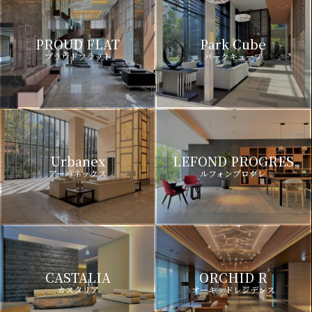
PROUD FLAT
Park Cube
プラウドフラット
パークキューブ
Urbanex
LEFOND PROGRES
アーバネックス
ルフォンプログレ
CASTALIA
ORCHID R
カスタリア
オーキッドレジデンス