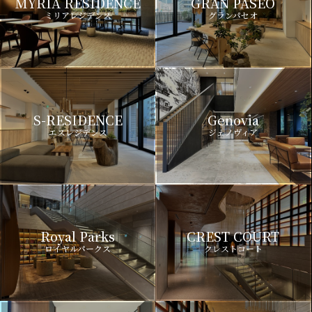
MYRIA RESIDENCE
GRAN PASEO
ミリアレジデンス
グランパセオ
S-RESIDENCE
Genovia
エスレジデンス
ジェノヴィア
Royal Parks
CREST COURT
ロイヤルパークス
クレストコート