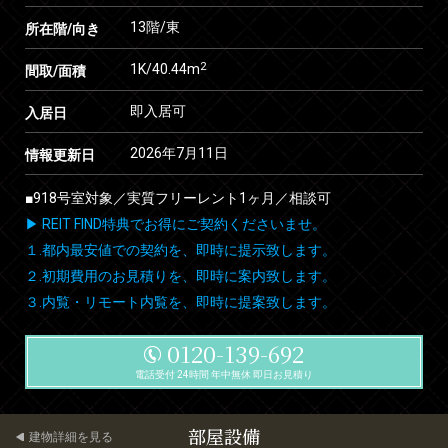
13階/東
所在階/向き
2
1K/40.44m
間取/面積
即入居可
入居日
2026年7月11日
情報更新日
■918号室対象／実質フリーレント1ヶ月／相談可
▶ REIT FIND特典でお得にご契約くださいませ。
１.都内最安値での契約を、即時に提示致します。
２.初期費用のお見積りを、即時に案内致します。
３.内覧・リモート内覧を、即時に提案致します。
0120-139-692
電話受付 24時間 年中無休 即日お見積り
部屋設備
建物詳細を見る