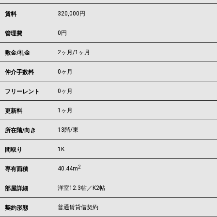
320,000
円
賃料
0円
管理費
2ヶ月
/
1ヶ月
敷金/礼金
0ヶ月
仲介手数料
0ヶ月
フリーレント
1ヶ月
更新料
13階/東
所在階/向き
1K
間取り
2
40.44m
専有面積
洋室12.3帖／K2帖
部屋詳細
普通賃貸借契約
契約形態